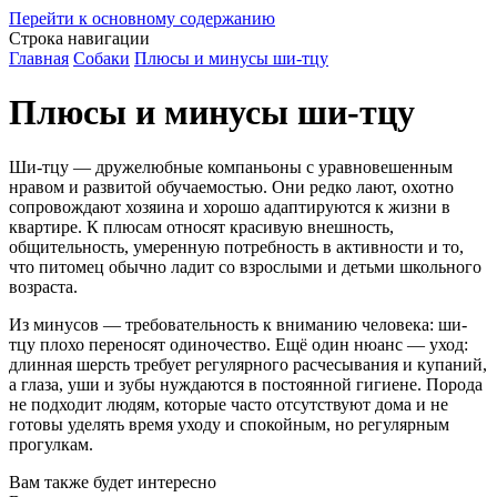
Перейти к основному содержанию
Строка навигации
Главная
Собаки
Плюсы и минусы ши-тцу
Плюсы и минусы ши-тцу
Ши-тцу — дружелюбные компаньоны с уравновешенным
нравом и развитой обучаемостью. Они редко лают, охотно
сопровождают хозяина и хорошо адаптируются к жизни в
квартире. К плюсам относят красивую внешность,
общительность, умеренную потребность в активности и то,
что питомец обычно ладит со взрослыми и детьми школьного
возраста.
Из минусов — требовательность к вниманию человека: ши-
тцу плохо переносят одиночество. Ещё один нюанс — уход:
длинная шерсть требует регулярного расчесывания и купаний,
а глаза, уши и зубы нуждаются в постоянной гигиене. Порода
не подходит людям, которые часто отсутствуют дома и не
готовы уделять время уходу и спокойным, но регулярным
прогулкам.
Вам также будет интересно