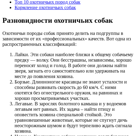
Топ 10 охотничьих пород собак
Кормление охотничьих собак
Разновидности охотничьих собак
Охотничьи породы собак принято делить на подгруппы в
зависимости от их «профессиональных» качеств. Вот одна из
распространенных классификаций:
Лайки. Эти собаки наиболее близки к общему собачьему
предку — волку. Они бесстрашны, независимы, хорошо
переносят холод и голод. В работе они должны найти
зверя, загнать его самостоятельно или удерживать на
месте до появления хозяина.
Борзые. Длинноногие красавцы не знают усталости и
способны развивать скорость до 60 км/ч. С ними
охотятся без огнестрельного оружия, на равнинах и
хорошо просматриваемых участках.
Легавые. В зарослях болотного камыша и у водоемов
легавым нет равных. Их задача – найти птицу и
оповестить хозяина специальной стойкой. Это
уравновешенные животные, которые не спугнут дичь
неосторожным шумом и будут терпеливо ждать сигнала
хозяина.