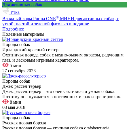
Для активных собак
Утка
®
Влажный корм Purina ONE
МИНИ для активных собак, с
уткой, пастой и зеленой фасолью в подливе
Подробнее
Полезные материалы
Породы собак
Ирландский красный сеттер
Охотничья порода собак с медно-рыжим окрасом, радующим
глаз, и ласковым игривым характером.
5 мин
27 сентября 2023
Породы собак
Джек-рассел-терьер
Джек-рассел-терьер – это очень активная и умная собака.
Поэтому она нуждается в постоянных играх и тренировках.
8 мин
03 мая 2018
Породы собак
Русская псовая борзая
Русская псовая борзая — крупная собака с эффектной