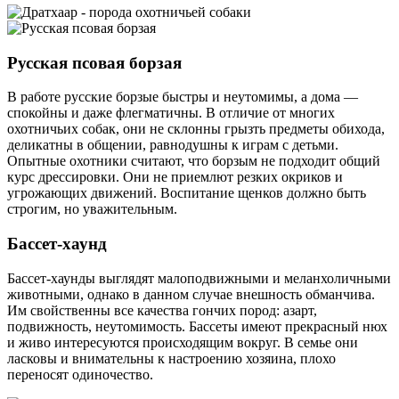
Русская псовая борзая
В работе русские борзые быстры и неутомимы, а дома —
спокойны и даже флегматичны. В отличие от многих
охотничьих собак, они не склонны грызть предметы обихода,
деликатны в общении, равнодушны к играм с детьми.
Опытные охотники считают, что борзым не подходит общий
курс дрессировки. Они не приемлют резких окриков и
угрожающих движений. Воспитание щенков должно быть
строгим, но уважительным.
Бассет-хаунд
Бассет-хаунды выглядят малоподвижными и меланхоличными
животными, однако в данном случае внешность обманчива.
Им свойственны все качества гончих пород: азарт,
подвижность, неутомимость. Бассеты имеют прекрасный нюх
и живо интересуются происходящим вокруг. В семье они
ласковы и внимательны к настроению хозяина, плохо
переносят одиночество.