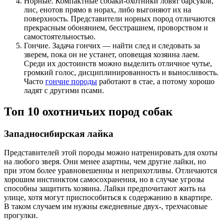
Норные. Компактные собаки-охотники ловят барсуков,
лис, енотов прямо в норах, либо выгоняют их на
поверхность. Представители норных пород отличаются
прекрасным обонянием, бесстрашием, проворством и
самостоятельностью.
Гончие. Задача гончих — найти след и следовать за
зверем, пока он не устанет, оповещая хозяина лаем.
Среди их достоинств можно выделить отличное чутье,
громкий голос, дисциплинированность и выносливость.
Часто
гончие породы
работают в стае, а потому хорошо
ладят с другими псами.
Топ 10 охотничьих пород собак
Западносибирская лайка
Представителей этой породы можно натренировать для охоты
на любого зверя. Они менее азартны, чем другие лайки, но
при этом более уравновешенны и неприхотливы. Отличаются
хорошим инстинктом самосохранения, но в случае угрозы
способны защитить хозяина. Лайки предпочитают жить на
улице, хотя могут приспособиться к содержанию в квартире.
В таком случаем им нужны ежедневные двух-, трехчасовые
прогулки.