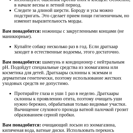
в начале весны и летний период.
Следите за длиной шерсти. Бороду и усы можно
подстригать. Это сделает прием пищи гигиеничным, но
изменит выразительность морды.
Вам понадобится:
ножницы с закругленными концами (не
маникюрные).
Купайте собаку несколько раз в год. Если дратхаар
заходит в естественные водоемы, этого достаточно.
Вам понадобится:
шампунь и кондиционер с нейтральным
pH. Подойдут специальные средства из зоомагазина или
косметика для детей. Дратхаары склонны к экземам и
дерматитам генетически, поэтому использование жестких
уходовых средств не допустимо.
Протирайте глаза и уши 1 раз в неделю. Дратхаары
склонны к проявлению отита, поэтому очищать уши
нужно бережно, обрабатывая только видимые участки.
Вычищение слухового прохода ватной палочкой грозит
образованием серной пробки.
Вам понадобится:
очищающий лосьон из зоомагазина,
кипяченая вода, ватные диски. Использовать перекись