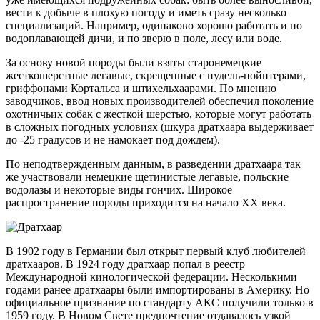
вести к добыче в плохую погоду и иметь сразу несколько
специализаций. Например, одинаково хорошо работать и по
водоплавающей дичи, и по зверю в поле, лесу или воде.
За основу новой породы были взяты старонемецкие
жесткошерстные легавые, скрещенные с пудель-пойнтерами,
гриффонами Кортальса и штихельхаарами. По мнению
заводчиков, ввод новых производителей обеспечил поколение
охотничьих собак с жесткой шерстью, которые могут работать
в сложных погодных условиях (шкура дратхаара выдерживает
до -25 градусов и не намокает под дождем).
По неподтвержденным данным, в разведении дратхаара так
же участвовали немецкие щетинистые легавые, польские
водолазы и некоторые виды гончих. Широкое
распространение породы приходится на начало XX века.
В 1902 году в Германии был открыт первый клуб любителей
дратхааров. В 1924 году дратхаар попал в реестр
Международной кинологической федерации. Несколькими
годами ранее дратхаары были импортированы в Америку. Но
официальное признание по стандарту АКС получили только в
1959 году. В Новом Свете предпочтение отдавалось узкой