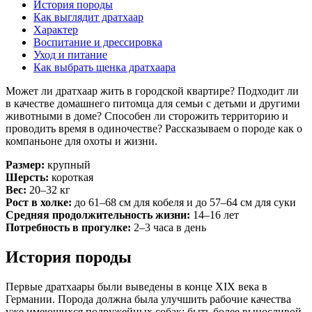
История породы
Как выглядит дратхаар
Характер
Воспитание и дрессировка
Уход и питание
Как выбрать щенка дратхаара
Может ли дратхаар жить в городской квартире? Подходит ли
в качестве домашнего питомца для семьи с детьми и другими
животными в доме? Способен ли сторожить территорию и
проводить время в одиночестве? Рассказываем о породе как о
компаньоне для охоты и жизни.
Размер:
крупный
Шерсть:
короткая
Вес:
20–32 кг
Рост в холке:
до 61–68 см для кобеля и до 57–64 см для суки
Средняя продолжительность жизни:
14–16 лет
Потребность в прогулке:
2–3 часа в день
История породы
Первые дратхаары были выведены в конце XIX века в
Германии. Порода должна была улучшить рабочие качества
уже имеющихся подружейных собак: быть более выносливой,