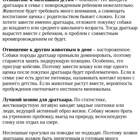
дратхаара в семье с новорожденным ребенком нежелательно.
Животное будет требовать много внимания, а совмещать
воспитание щенка с родительством бывает сложно. Если
хотите завести именно дратхаара, отложите покупку собаки
до младшего или среднего школьного возраста. Тогда дратхаар
вырастет вместе с ребенком, и проблем с совместным
времяпровождением не будет.
Отношение к другим животным в доме
– настороженное.
Собаки породы дратхаар привыкли доминировать, поэтому
стараются занять лидирующую позицию. Особенно, это
присуще кобелям. Поэтому завести кошку или еще одного
щенка после покупки дратхаара будет проблематично. Если в
семье уже есть другие питомцы, налаживать контакт нужно с
раннего детства. Если животные растут вместе, вероятность
пробуждения охотничьего инстинкта минимальна.
Лучший хозяин для дратхаара.
По статистике,
жесткошерстную легавую заводят заядлые охотники или
люди, ведущий активный образ жизни. Собаку можно брать
на утреннюю пробежку, выезд на природу, велосипедную
гонку или отдых на озере.
Неспешные прогулки на поводке не подходят. Поэтому хозяин
дратхаара должен быть энергичным и готовым много