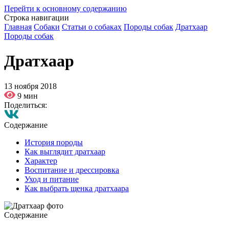
Перейти к основному содержанию
Строка навигации
Главная
Собаки
Статьи о собаках
Породы собак
Дратхаар
Породы собак
Дратхаар
13 ноября 2018
9 мин
Поделиться:
Содержание
История породы
Как выглядит дратхаар
Характер
Воспитание и дрессировка
Уход и питание
Как выбрать щенка дратхаара
Содержание