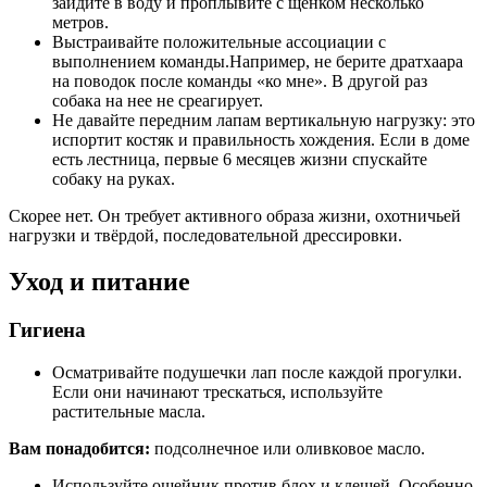
зайдите в воду и проплывите с щенком несколько
метров.
Выстраивайте положительные ассоциации с
выполнением команды.Например, не берите дратхаара
на поводок после команды «ко мне». В другой раз
собака на нее не среагирует.
Не давайте передним лапам вертикальную нагрузку: это
испортит костяк и правильность хождения. Если в доме
есть лестница, первые 6 месяцев жизни спускайте
собаку на руках.
Скорее нет. Он требует активного образа жизни, охотничьей
нагрузки и твёрдой, последовательной дрессировки.
Уход и питание
Гигиена
Осматривайте подушечки лап после каждой прогулки.
Если они начинают трескаться, используйте
растительные масла.
Вам понадобится:
подсолнечное или оливковое масло.
Используйте ошейник против блох и клещей. Особенно,