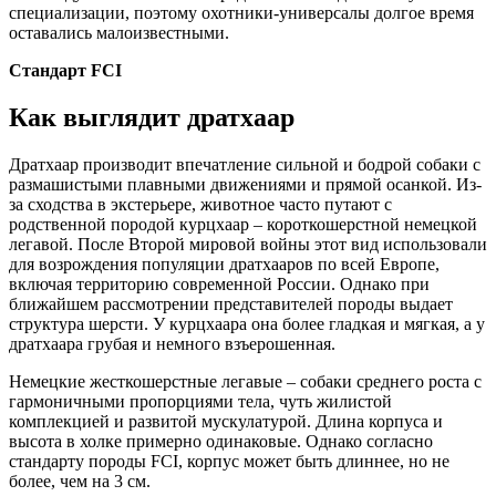
специализации, поэтому охотники-универсалы долгое время
оставались малоизвестными.
Стандарт FCI
Как выглядит дратхаар
Дратхаар производит впечатление сильной и бодрой собаки с
размашистыми плавными движениями и прямой осанкой. Из-
за сходства в экстерьере, животное часто путают с
родственной породой курцхаар – короткошерстной немецкой
легавой. После Второй мировой войны этот вид использовали
для возрождения популяции дратхааров по всей Европе,
включая территорию современной России. Однако при
ближайшем рассмотрении представителей породы выдает
структура шерсти. У курцхаара она более гладкая и мягкая, а у
дратхаара грубая и немного взъерошенная.
Немецкие жесткошерстные легавые – собаки среднего роста с
гармоничными пропорциями тела, чуть жилистой
комплекцией и развитой мускулатурой. Длина корпуса и
высота в холке примерно одинаковые. Однако согласно
стандарту породы FCI, корпус может быть длиннее, но не
более, чем на 3 см.