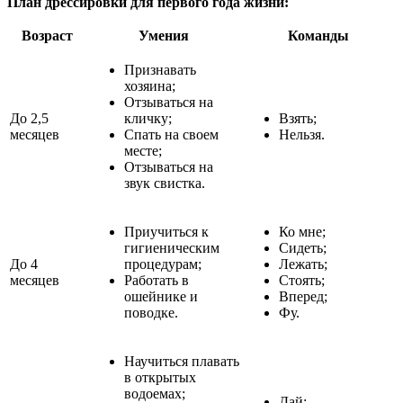
План дрессировки для первого года жизни:
Возраст
Умения
Команды
Признавать
хозяина;
Отзываться на
До 2,5
кличку;
Взять;
месяцев
Спать на своем
Нельзя.
месте;
Отзываться на
звук свистка.
Приучиться к
Ко мне;
гигиеническим
Сидеть;
До 4
процедурам;
Лежать;
месяцев
Работать в
Стоять;
ошейнике и
Вперед;
поводке.
Фу.
Научиться плавать
в открытых
водоемах;
Дай;