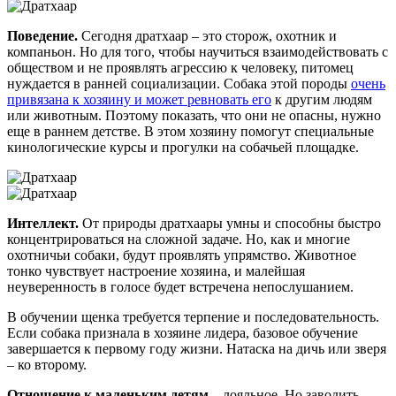
Поведение.
Сегодня дратхаар – это сторож, охотник и
компаньон. Но для того, чтобы научиться взаимодействовать с
обществом и не проявлять агрессию к человеку, питомец
нуждается в ранней социализации. Собака этой породы
очень
привязана к хозяину и может ревновать его
к другим людям
или животным. Поэтому показать, что они не опасны, нужно
еще в раннем детстве. В этом хозяину помогут специальные
кинологические курсы и прогулки на собачьей площадке.
Интеллект.
От природы дратхаары умны и способны быстро
концентрироваться на сложной задаче. Но, как и многие
охотничьи собаки, будут проявлять упрямство. Животное
тонко чувствует настроение хозяина, и малейшая
неуверенность в голосе будет встречена непослушанием.
В обучении щенка требуется терпение и последовательность.
Если собака признала в хозяине лидера, базовое обучение
завершается к первому году жизни. Натаска на дичь или зверя
– ко второму.
Отношение к маленьким детям
– лояльное. Но заводить