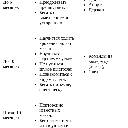
До 6
Преодолевать
Апорт;
месяцев
препятствия;
Держать.
Бегать с
замедлением и
ускорением.
Научиться ходить
вровень с ногой
хозяина;
Научиться
Команды на
верхнему чутью;
До 10
выдержку
Не пугаться
месяцев
(лежка);
звуков выстрела;
След.
Познакомиться с
видами дичи;
Бегать по земле,
снегу песку.
Повторение
известных
После 10
команд;
месяцев
Бег с тяжестями
или в упряжке.