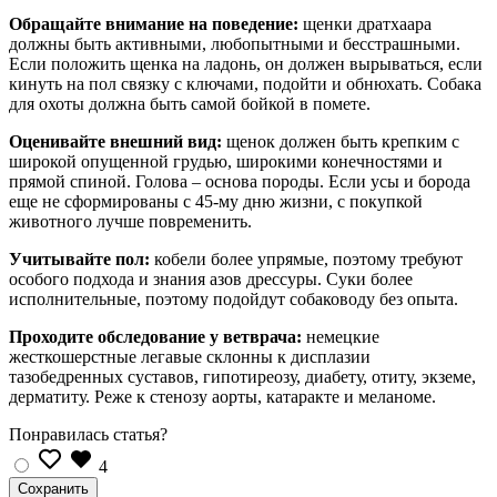
Обращайте внимание на поведение:
щенки дратхаара
должны быть активными, любопытными и бесстрашными.
Если положить щенка на ладонь, он должен вырываться, если
кинуть на пол связку с ключами, подойти и обнюхать. Собака
для охоты должна быть самой бойкой в помете.
Оценивайте внешний вид:
щенок должен быть крепким с
широкой опущенной грудью, широкими конечностями и
прямой спиной. Голова – основа породы. Если усы и борода
еще не сформированы с 45-му дню жизни, с покупкой
животного лучше повременить.
Учитывайте пол:
кобели более упрямые, поэтому требуют
особого подхода и знания азов дрессуры. Суки более
исполнительные, поэтому подойдут собаководу без опыта.
Проходите обследование у ветврача:
немецкие
жесткошерстные легавые склонны к дисплазии
тазобедренных суставов, гипотиреозу, диабету, отиту, экземе,
дерматиту. Реже к стенозу аорты, катаракте и меланоме.
Понравилась статья?
4