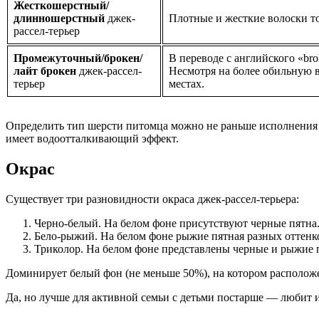
Жесткошерстный/
длинношерстный
джек-
Плотные и жесткие волоски т
рассел-терьер
Промежуточный/брокен/
В переводе с английского «bro
лайт брокен
джек-рассел-
Несмотря на более обильную в
терьер
местах.
Определить тип шерсти питомца можно не раньше исполнения д
имеет водоотталкивающий эффект.
Окрас
Существует три разновидности окраса джек-рассел-терьера:
Черно-белый. На белом фоне присутствуют черные пятна
Бело-рыжий. На белом фоне рыжие пятная разных оттенк
Триколор. На белом фоне представлены черные и рыжие 
Доминирует белый фон (не меньше 50%), на котором расположе
Да, но лучше для активной семьи с детьми постарше — любит 