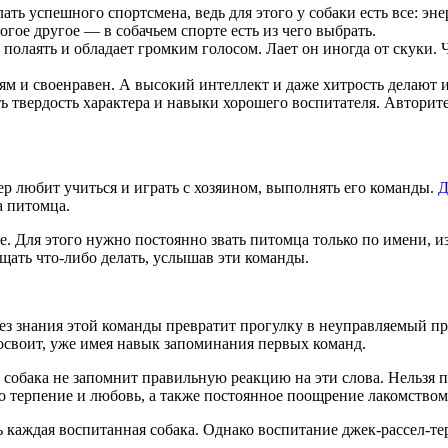
ать успешного спортсмена, ведь для этого у собаки есть все: эн
гое другое — в собачьем спорте есть из чего выбрать.
полаять и обладает громким голосом. Лает он иногда от скуки. Ч
ям и своенравен. А высокий интеллект и даже хитрость делают и
 твердость характера и навыки хорошего воспитателя. Авторитет
ер любит учиться и играть с хозяином, выполнять его команды.
Д
а питомца.
чке. Для этого нужно постоянно звать питомца только по имени
щать что-либо делать, услышав эти команды.
ез знания этой команды превратит прогулку в неуправляемый п
 освоит, уже имея навык запоминания первых команд.
 собака не запомнит правильную реакцию на эти слова. Нельзя 
ко терпение и любовь, а также постоянное поощрение лакомством
каждая воспитанная собака. Однако воспитание джек-рассел-те