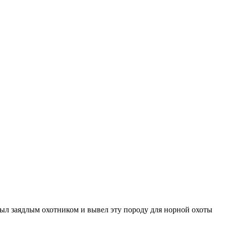
ыл заядлым охотником и вывел эту породу для норной охоты