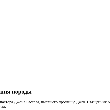
ения породы
о пастора Джона Рассела, имевшего прозвище Джек. Священник б
ысы.