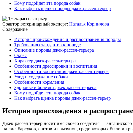
Кому подойдет эта порода собак
Как выбрать щенка породы джек-рассел-терьер
Соавтор ветеринарный эксперт:
Наталья Корнилова
Содержание
История происхождения и распространения породы
Требования стандартов к породе
Описание породы джек-рассел-терьера
Окрас
Характер джек-рассел-терьера
Особенности дрессировки и воспитания
Особенности воспитания джек-рассел-терьера
Уход и содержание собаки
Особенности кормления
Здоровье и болезни джек-рассел-терьера
Кому подойдет эта порода собак
Как выбрать щенка породы джек-рассел-терьер
История происхождения и распростран
Джек-рассел-терьер носит имя своего создателя — английског
на лис, барсуков, енотов и грызунов, среди которых были и кр