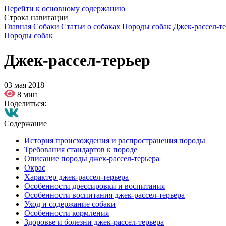
Перейти к основному содержанию
Строка навигации
Главная
Собаки
Статьи о собаках
Породы собак
Джек-рассел-те
Породы собак
Джек-рассел-терьер
03 мая 2018
8 мин
Поделиться:
Содержание
История происхождения и распространения породы
Требования стандартов к породе
Описание породы джек-рассел-терьера
Окрас
Характер джек-рассел-терьера
Особенности дрессировки и воспитания
Особенности воспитания джек-рассел-терьера
Уход и содержание собаки
Особенности кормления
Здоровье и болезни джек-рассел-терьера