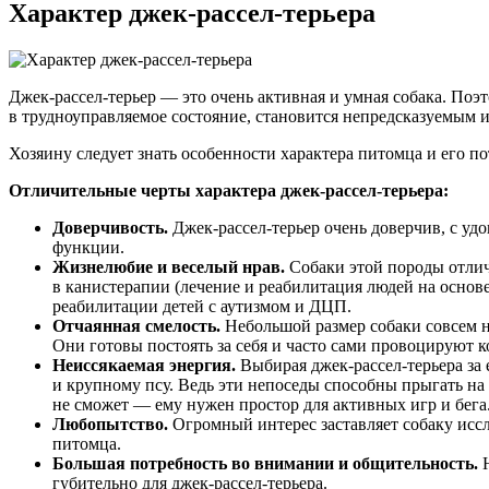
Характер джек-рассел-терьера
Джек-рассел-терьер — это очень активная и умная собака. Поэ
в трудноуправляемое состояние, становится непредсказуемым
Хозяину следует знать особенности характера питомца и его п
Отличительные черты характера джек-рассел-терьера:
Доверчивость.
Джек-рассел-терьер очень доверчив, с уд
функции.
Жизнелюбие и веселый нрав.
Собаки этой породы отлич
в канистерапии (лечение и реабилитация людей на основе
реабилитации детей с аутизмом и ДЦП.
Отчаянная смелость.
Небольшой размер собаки совсем не
Они готовы постоять за себя и часто сами провоцируют 
Неиссякаемая энергия.
Выбирая джек-рассел-терьера за е
и крупному псу. Ведь эти непоседы способны прыгать на
не сможет — ему нужен простор для активных игр и бега
Любопытство.
Огромный интерес заставляет собаку иссл
питомца.
Большая потребность во внимании и общительность.
Н
губительно для джек-рассел-терьера.