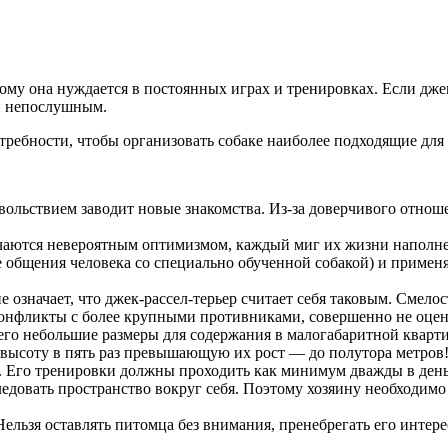
тому она нуждается в постоянных играх и тренировках. Если джек
 и непослушным.
отребности, чтобы организовать собаке наиболее подходящие для
овольствием заводит новые знакомства. Из-за доверчивого отно
аются невероятным оптимизмом, каждый миг их жизни наполнен
 общения человека со специально обученной собакой) и применя
 означает, что джек-рассел-терьер считает себя таковым. Смело
конфликты с более крупными противниками, совершенно не оцен
го небольшие размеры для содержания в малогабаритной квартире,
 высоту в пять раз превышающую их рост — до полутора метров!
. Его тренировки должны проходить как минимум дважды в день
едовать пространство вокруг себя. Поэтому хозяину необходимо 
ельзя оставлять питомца без внимания, пренебрегать его интер