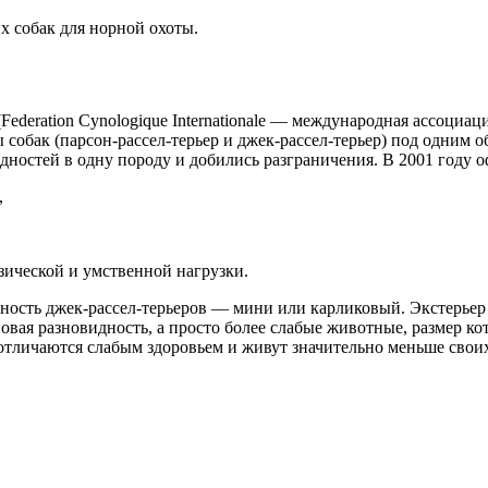
их собак для норной охоты.
ederation Cynologique Internationale — международная ассоциац
собак (парсон-рассел-терьер и джек-рассел-терьер) под одним 
дностей в одну породу и добились разграничения. В 2001 году 
,
зической и умственной нагрузки.
ность джек-рассел-терьеров — мини или карликовый. Экстерьер 
е новая разновидность, а просто более слабые животные, размер 
отличаются слабым здоровьем и живут значительно меньше своих