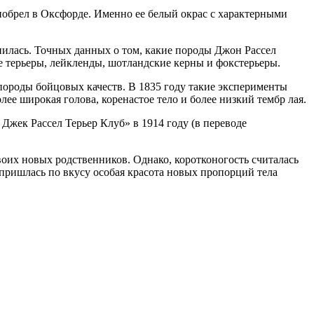
риобрел в Оксфорде. Именно ее белый окрас с характерными
нилась. Точных данных о том, какие породы Джон Рассел
е терьеры, лейкленды, шотландские керны и фокстерьеры.
породы бойцовых качеств. В 1835 году такие эксперименты
ее широкая голова, коренастое тело и более низкий тембр лая.
Джек Рассел Терьер Клуб» в 1914 году (в переводе
воих новых родственников. Однако, коротконогость считалась
ришлась по вкусу особая красота новых пропорций тела