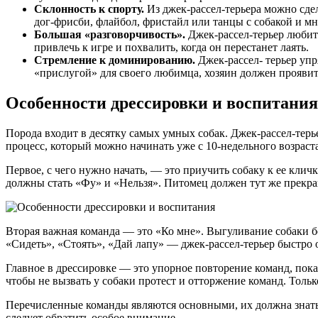
Склонность к спорту.
Из джек-рассел-терьера можно сдел
дог-фрисби, флайбол, фристайл или танцы с собакой и мно
Большая «разговорчивость».
Джек-рассел-терьер любит 
привлечь к игре и похвалить, когда он перестанет лаять.
Стремление к доминированию.
Джек-рассел- терьер упр
«прислугой» для своего любимца, хозяин должен проявить
Особенности дрессировки и воспитания
Порода входит в десятку самых умных собак. Джек-рассел-терь
процесс, который можно начинать уже с 10-недельного возраст
Первое, с чего нужно начать, — это приучить собаку к ее кли
должны стать «Фу» и «Нельзя». Питомец должен тут же прекра
Вторая важная команда — это «Ко мне». Выгуливание собаки б
«Сидеть», «Стоять», «Дай лапу» — джек-рассел-терьер быстро
Главное в дрессировке — это упорное повторение команд, пока
чтобы не вызвать у собаки протест и отторжение команд. Толь
Перечисленные команды являются основными, их должна знать 
следует обратить особое внимание.