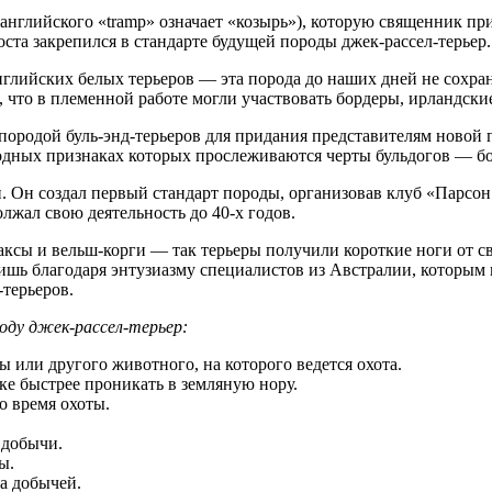
 английского «tramp» означает «козырь»), которую священник п
та закрепился в стандарте будущей породы джек-рассел-терьер.
нглийских белых терьеров — эта порода до наших дней не сохра
 что в племенной работе могли участвовать бордеры, ирландски
ородой буль-энд-терьеров для придания представителям новой 
одных признаках которых прослеживаются черты бульдогов — бол
 Он создал первый стандарт породы, организовав клуб «Парсон 
олжал свою деятельность до 40-х годов.
таксы и вельш-корги — так терьеры получили короткие ноги от с
ь благодаря энтузиазму специалистов из Австралии, которым п
-терьеров.
оду джек-рассел-терьер:
ы или другого животного, на которого ведется охота.
ке быстрее проникать в земляную нору.
о время охоты.
 добычи.
ы.
за добычей.