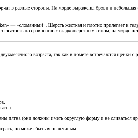
орчат в разные стороны. На морде выражены брови и небольшая 
ken» — «сломанный». Шерсть жесткая и плотно прилегает к телу,
олосатость по сравнению с гладкошерстным типом, на морде нет
вухмесячного возраста, так как в помете встречаются щенки с
.
ов.
пятна.
ны пятна (они должны иметь округлую форму и не сливаться дру
играть, но может быть вспыльчивым.