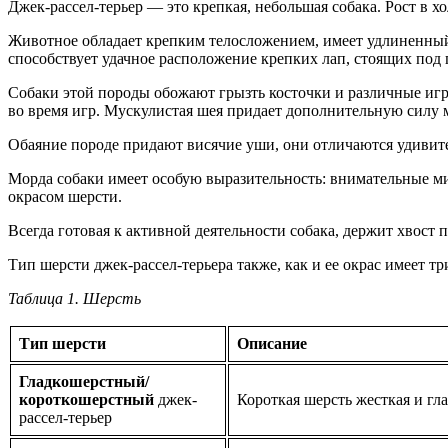
Джек-рассел-терьер — это крепкая, небольшая собака. Рост в хо
Животное обладает крепким телосложением, имеет удлиненный с
способствует удачное расположение крепких лап, стоящих под
Собаки этой породы обожают грызть косточки и различные игру
во время игр. Мускулистая шея придает дополнительную силу 
Обаяние породе придают висячие уши, они отличаются удивите
Морда собаки имеет особую выразительность: внимательные ми
окрасом шерсти.
Всегда готовая к активной деятельности собака, держит хвост 
Тип шерсти джек-рассел-терьера также, как и ее окрас имеет 
Таблица 1. Шерсть
Тип шерсти
Описание
Гладкошерстный/
короткошерстный
джек-
Короткая шерсть жесткая и гл
рассел-терьер