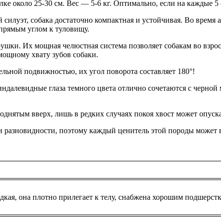
лке около 25-30 см. Вес — 5-6 кг. Оптимально, если на каждые 5 
илуэт, собака достаточно компактная и устойчивая. Во время а
 прямым углом к туловищу.
шки. Их мощная челюстная система позволяет собакам во взросло
мощному хвату зубов собаки.
льной подвижностью, их угол поворота составляет 180°!
ндалевидные глаза темного цвета отлично сочетаются с черной 
поднятым вверх, лишь в редких случаях покоя хвост может опуска
три разновидности, поэтому каждый ценитель этой породы может 
адкая, она плотно прилегает к телу, снабжена хорошим подшерст