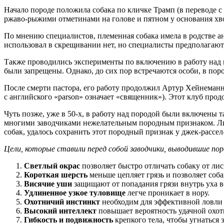
Начало породе положила собака по кличке Трамп (в переводе с
ржаво-рыжими отметинами на голове и пятном у основания хвос
По мнению специалистов, племенная собака имела в родстве а
использовал в скрещивании нет, но специалисты предполагают,
Также проводились эксперименты по включению в работу над п
были запрещены. Однако, до сих пор встречаются особи, в пор
После смерти пастора, его работу продолжил Артур Хейнеманн.
с английского «parson» означает «священник»). Этот клуб прод
Чуть позже, уже в 50-х, в работу над породой были включены 
многими заводчиками нежелательным породным признаком. Лиш
собак, удалось сохранить этот породный признак у джек-рассел
Цели, которые ставили перед собой заводчики, выводившие пор
Светлый окрас
позволяет быстро отличать собаку от лис
Короткая шерсть
меньше цепляет грязь и позволяет соба
Висячие уши
защищают от попадания грязи внутрь уха в
Удлиненное узкое туловище
легче проникает в нору.
Охотничий инстинкт
необходим для эффективной ловли
Высокий интеллект
повышает вероятность удачной охот
Гибкость и подвижность
крепкого тела, чтобы угнаться 