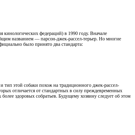
ия кинологических федераций) в 1990 году. Вначале
общим названием — парсон-джек-рассел-терьер. Но многие
официально было принято два стандарта:
и тип этой собаки похож на традиционного джек-рассел-
которых отличается от стандартных в силу преждевременных
 более здоровых собратьев. Будущему хозяину следует об этом