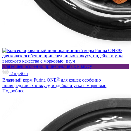
Для кошек особенно привередливых к вкусу
Индейка
®
Влажный корм Purina ONE
для кошек особенно
привередливых к вкусу, индейка и утка с морковью
Подробнее