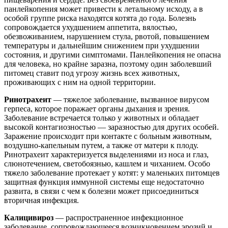
панлейкопения может привести к летальному исходу, а в
особой группе риска находятся котята до года. Болезнь
сопровождается ухудшением аппетита, вялостью,
обезвоживанием, нарушением стула, рвотой, повышением
температуры и дальнейшим снижением при ухудшении
состояния, и другими симптомами. Панлейкопения не опасна
для человека, но крайне заразна, поэтому один заболевший
питомец ставит под угрозу жизнь всех животных,
проживающих с ним на одной территории.
Ринотрахеит
— тяжелое заболевание, вызванное вирусом
герпеса, которое поражает органы дыхания и зрения.
Заболевание встречается только у животных и обладает
высокой контагиозностью — заразностью для других особей.
Заражение происходит при контакте с больным животным,
воздушно-капельным путем, а также от матери к плоду.
Ринотрахеит характеризуется выделениями из носа и глаз,
слюнотечением, светобоязнью, кашлем и чиханием. Особо
тяжело заболевание протекает у котят: у маленьких питомцев
защитная функция иммунной системы еще недостаточно
развита, в связи с чем к болезни может присоединиться
вторичная инфекция.
Калицивироз
— распространенное инфекционное
заболевание, сопровождающееся возникновением эрозий и