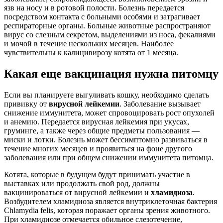
язв на носу и в ротовой полости. Болезнь передается
посредством контакта с больными особями и затрагивает
респираторные органы. Больные животные распространяют
вирус со слезным секретом, выделениями из носа, фекалиями
и мочой в течение нескольких месяцев. Наиболее
чувствительны к калицивирозу котята от 1 месяца.
Какая еще вакцинация нужна питомцу
Если вы планируете выгуливать кошку, необходимо сделать
прививку от
вирусной лейкемии
. Заболевание вызывает
снижение иммунитета, может спровоцировать рост опухолей
и анемию. Передается вирусная лейкемия при укусах,
груминге, а также через общие предметы пользования —
миски и лотки. Болезнь может бессимптомно развиваться в
течение многих месяцев и проявиться на фоне другого
заболевания или при общем снижении иммунитета питомца.
Котята, которые в будущем будут принимать участие в
выставках или продолжать свой род, должны
вакцинироваться от вирусной лейкемии и
хламидиоза
.
Возбудителем хламидиоза является внутриклеточная бактерия
Chlamydia felis, которая поражает органы зрения животного.
При хламидиозе отмечается обильное слезотечение,