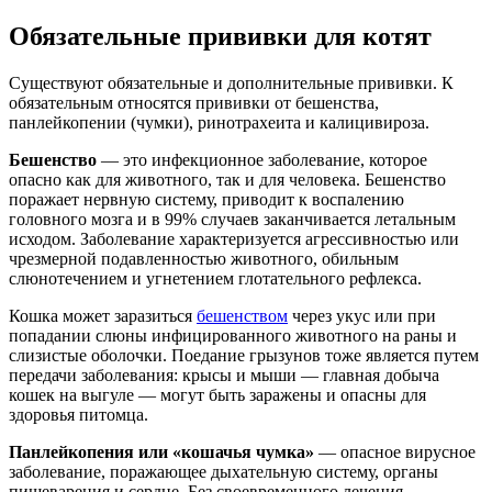
Обязательные прививки для котят
Существуют обязательные и дополнительные прививки. К
обязательным относятся прививки от бешенства,
панлейкопении (чумки), ринотрахеита и калицивироза.
Бешенство
— это инфекционное заболевание, которое
опасно как для животного, так и для человека. Бешенство
поражает нервную систему, приводит к воспалению
головного мозга и в 99% случаев заканчивается летальным
исходом. Заболевание характеризуется агрессивностью или
чрезмерной подавленностью животного, обильным
слюнотечением и угнетением глотательного рефлекса.
Кошка может заразиться
бешенством
через укус или при
попадании слюны инфицированного животного на раны и
слизистые оболочки. Поедание грызунов тоже является путем
передачи заболевания: крысы и мыши — главная добыча
кошек на выгуле — могут быть заражены и опасны для
здоровья питомца.
Панлейкопения или «кошачья чумка»
— опасное вирусное
заболевание, поражающее дыхательную систему, органы
пищеварения и сердце. Без своевременного лечения