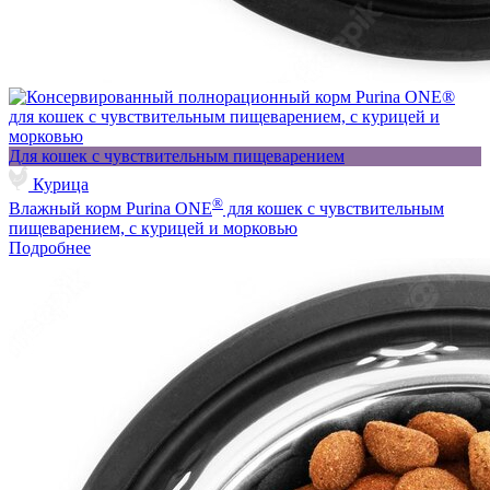
Для кошек с чувствительным пищеварением
Курица
®
Влажный корм Purina ONE
для кошек с чувствительным
пищеварением, с курицей и морковью
Подробнее