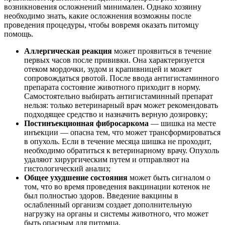
возникновения осложнений минимален. Однако хозяину
необходимо знать, какие осложнения возможны после
проведения процедуры, чтобы вовремя оказать питомцу
помощь.
Аллергическая реакция
может проявиться в течение
первых часов после прививки. Она характеризуется
отеком мордочки, зудом и крапивницей и может
сопровождаться рвотой. После ввода антигистаминного
препарата состояние животного приходит в норму.
Самостоятельно выбирать антигистаминный препарат
нельзя: только ветеринарный врач может рекомендовать
подходящее средство и назначить верную дозировку;
Постинъекционная фибросаркома
— шишка на месте
инъекции — опасна тем, что может трансформироваться
в опухоль. Если в течение месяца шишка не проходит,
необходимо обратиться к ветеринарному врачу. Опухоль
удаляют хирургическим путем и отправляют на
гистологический анализ;
Общее ухудшение состояния
может быть сигналом о
том, что во время проведения вакцинации котенок не
был полностью здоров. Введение вакцины в
ослабленный организм создает дополнительную
нагрузку на органы и системы животного, что может
быть опасным для питомца.