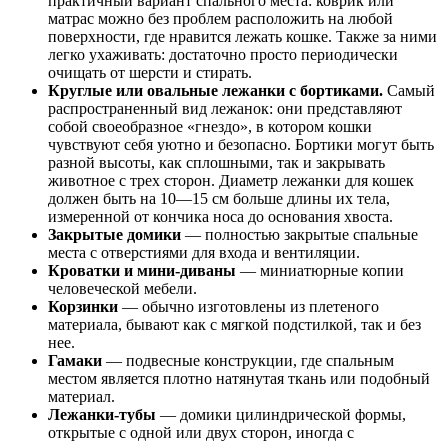
практичный вариант спального места: коврик или
матрас можно без проблем расположить на любой
поверхности, где нравится лежать кошке. Также за ними
легко ухаживать: достаточно просто периодически
очищать от шерсти и стирать.
Круглые или овальные лежанки с бортиками.
Самый
распространенный вид лежанок: они представляют
собой своеобразное «гнездо», в котором кошки
чувствуют себя уютно и безопасно. Бортики могут быть
разной высоты, как сплошными, так и закрывать
животное с трех сторон. Диаметр лежанки для кошек
должен быть на 10—15 см больше длины их тела,
измеренной от кончика носа до основания хвоста.
Закрытые домики
— полностью закрытые спальные
места с отверстиями для входа и вентиляции.
Кроватки и мини-диваны
— миниатюрные копии
человеческой мебели.
Корзинки
— обычно изготовлены из плетеного
материала, бывают как с мягкой подстилкой, так и без
нее.
Гамаки
— подвесные конструкции, где спальным
местом является плотно натянутая ткань или подобный
материал.
Лежанки-тубы
— домики цилиндрической формы,
открытые с одной или двух сторон, иногда с