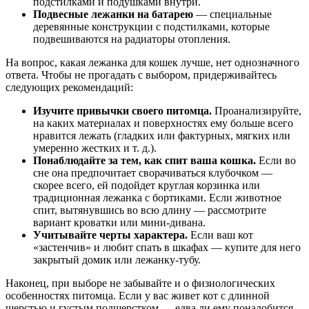
подстилками и подушками внутри.
Подвесные лежанки на батарею
— специальные
деревянные конструкции с подстилками, которые
подвешиваются на радиаторы отопления.
На вопрос, какая лежанка для кошек лучше, нет однозначного
ответа. Чтобы не прогадать с выбором, придерживайтесь
следующих рекомендаций:
Изучите привычки своего питомца.
Проанализируйте,
на каких материалах и поверхностях ему больше всего
нравится лежать (гладких или фактурных, мягких или
умеренно жестких и т. д.).
Понаблюдайте за тем, как спит ваша кошка.
Если во
сне она предпочитает сворачиваться клубочком —
скорее всего, ей подойдет круглая корзинка или
традиционная лежанка с бортиками. Если животное
спит, вытянувшись во всю длину — рассмотрите
вариант кроватки или мини-дивана.
Учитывайте черты характера.
Если ваш кот
«застенчив» и любит спать в шкафах — купите для него
закрытый домик или лежанку-тубу.
Наконец, при выборе не забывайте и о физиологических
особенностях питомца. Если у вас живет кот с длинной
шерстью и густым подшерстком — едва ли ему понадобится