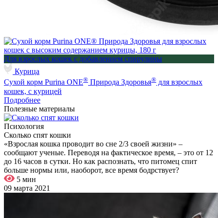
Для взрослых кошек с добавлением спирулины
Курица
®
®
Сухой корм Purina ONE
Природа Здоровья
для взрослых
кошек, с курицей
Подробнее
Полезные материалы
Психология
Сколько спят кошки
«Взрослая кошка проводит во сне 2/3 своей жизни» –
сообщают ученые. Переводя на фактическое время, – это от 12
до 16 часов в сутки. Но как распознать, что питомец спит
больше нормы или, наоборот, все время бодрствует?
5 мин
09 марта 2021