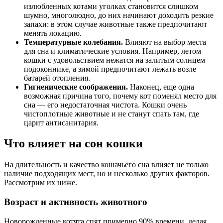
излюбленных котами уголках становится слишком
шумно, многолюдно, до них начинают доходить резкие
запахи: в этом случае животные также предпочитают
менять локацию.
Температурные колебания.
Влияют на выбор места
для сна и климатические условия. Например, летом
кошки с удовольствием нежатся на залитым солнцем
подоконнике, а зимой предпочитают лежать возле
батарей отопления.
Гигиенические соображения.
Наконец, еще одна
возможная причина того, почему кот поменял место для
сна — его недостаточная чистота. Кошки очень
чистоплотные животные и не станут спать там, где
царит антисанитария.
Что влияет на сон кошки
На длительность и качество кошачьего сна влияет не только
наличие подходящих мест, но и несколько других факторов.
Рассмотрим их ниже.
Возраст и активность животного
Новорожденные котята спят примерно 90% времени, делая