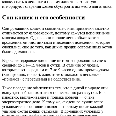
кошку спать в лежанке и почему животные зачастую
игнорируют старания хозяев обустроить им место для отдыха.
Сон кошек и его особенности
Сон домашних кошек и связанные с ним привычки заметно
отличаются от человеческих, поэтому кажутся непонятными
многим людям. Однако они вполне легко объясняются
врожденными инстинктами и моделями поведения, которые
сложились еще до того, как дикие предки современных котов
были одомашнены.
Взрослые здоровые домашние питомцы проводят во сне в
среднем до 14—15 часов в сутки. В отличие от людей,
которые спят в среднем от 7 до 9 часов одним промежутком
(как правило, ночью), животные отдыхают в несколько
«приемов» с перерывами на бодрствование.
Такое поведение объясняется тем, что в дикой природе они
вынуждены были охотиться по несколько раз в сутки. Как
известно, выслеживание и поимка добычи — очень
энергозатратное дело. К тому же, съеденное лучше всего
усваивается в состоянии покоя — поэтому после каждой
удачной охоты кошки отдыхали. В домашних условиях у
питомцев нет необходимости добывать пищу: однако