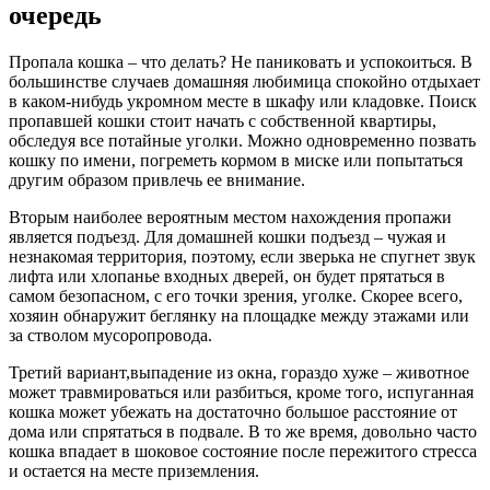
очередь
Пропала кошка – что делать? Не паниковать и успокоиться. В
большинстве случаев домашняя любимица спокойно отдыхает
в каком-нибудь укромном месте в шкафу или кладовке. Поиск
пропавшей кошки стоит начать с собственной квартиры,
обследуя все потайные уголки. Можно одновременно позвать
кошку по имени, погреметь кормом в миске или попытаться
другим образом привлечь ее внимание.
Вторым наиболее вероятным местом нахождения пропажи
является подъезд. Для домашней кошки подъезд – чужая и
незнакомая территория, поэтому, если зверька не спугнет звук
лифта или хлопанье входных дверей, он будет прятаться в
самом безопасном, с его точки зрения, уголке. Скорее всего,
хозяин обнаружит беглянку на площадке между этажами или
за стволом мусоропровода.
Третий вариант,выпадение из окна, гораздо хуже – животное
может травмироваться или разбиться, кроме того, испуганная
кошка может убежать на достаточно большое расстояние от
дома или спрятаться в подвале. В то же время, довольно часто
кошка впадает в шоковое состояние после пережитого стресса
и остается на месте приземления.