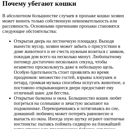
Почему убегают кошки
В абсолютном большинстве случаев в пропаже кошки хозяин
может винить только собственную невнимательность или
рассеянность. Основными причинами пропажи становятся
следующие обстоятельства:
Открытая дверь на лестничную площадку. Выходя
вынести мусор, хозяин может забыть о присутствии в
доме животного и не счесть нужным возиться с замком,
покидая дом всего на несколько минут. Любопытному
питомцу достаточно нескольких секунд, чтобы
незаметно проскользнуть даже в небольшую щель.
Особую бдительность стоит проявлять во время
праздников: множество гостей, взрывы хлопушек и
петард, громкая музыка способны испугать животное, а
постоянно открывающиеся двери предоставят ему
отличный шанс для бегства.
Открытые балконы и окна. Большинство кошек любят
погреться на солнышке и зачастую засыпают на
подоконнике. Переворачиваясь и потягиваясь во сне,
домашний любимец может потерять равновесие и
выпасть из окна. Иногда злую шутку играют охотничьи
инстинкты: пытаясь поймать сидящую на ближайшей