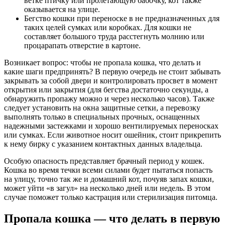
ветке птичку или пролетающую бабочку, кот также
оказывается на улице.
Бегство кошки при переноске в не предназначенных для
таких целей сумках или коробках. Для кошки не
составляет большого труда расстегнуть молнию или
процарапать отверстие в картоне.
Возникает вопрос: чтобы не пропала кошка, что делать и
какие шаги предпринять? В первую очередь не стоит забывать
закрывать за собой двери и контролировать просвет в момент
открытия или закрытия (для бегства достаточно секунды, а
обнаружить пропажу можно и через несколько часов). Также
следует установить на окна защитные сетки, а перевозку
выполнять только в специальных прочных, оснащенных
надежными застежками и хорошо вентилируемых переносках
или сумках. Если животное носит ошейник, стоит прикрепить
к нему бирку с указанием контактных данных владельца.
Особую опасность представляет брачный период у кошек.
Кошка во время течки всеми силами будет пытаться попасть
на улицу, точно так же и домашний кот, почуяв запах кошки,
может уйти «в загул» на несколько дней или недель. В этом
случае поможет только кастрация или стерилизация питомца.
Пропала кошка — что делать в первую