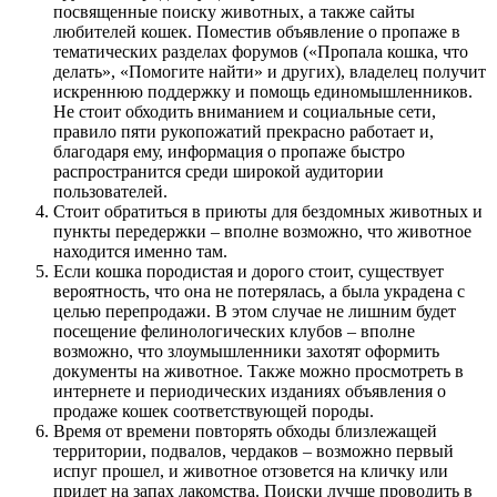
посвященные поиску животных, а также сайты
любителей кошек. Поместив объявление о пропаже в
тематических разделах форумов («Пропала кошка, что
делать», «Помогите найти» и других), владелец получит
искреннюю поддержку и помощь единомышленников.
Не стоит обходить вниманием и социальные сети,
правило пяти рукопожатий прекрасно работает и,
благодаря ему, информация о пропаже быстро
распространится среди широкой аудитории
пользователей.
Стоит обратиться в приюты для бездомных животных и
пункты передержки – вполне возможно, что животное
находится именно там.
Если кошка породистая и дорого стоит, существует
вероятность, что она не потерялась, а была украдена с
целью перепродажи. В этом случае не лишним будет
посещение фелинологических клубов – вполне
возможно, что злоумышленники захотят оформить
документы на животное. Также можно просмотреть в
интернете и периодических изданиях объявления о
продаже кошек соответствующей породы.
Время от времени повторять обходы близлежащей
территории, подвалов, чердаков – возможно первый
испуг прошел, и животное отзовется на кличку или
придет на запах лакомства. Поиски лучше проводить в