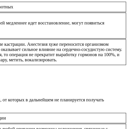
вотных
ней медленнее идет восстановление, могут появиться
ле кастрации. Анестезия хуже переносится организмом
 оказывает сильное влияние на сердечно-сосудистую систему.
, то операция не прекратит выработку гормонов на 100%, и
ару, метить, вокализировать.
, от которых в дальнейшем не планируется получать
ции
 любой операции возможны осложнения, связанные с