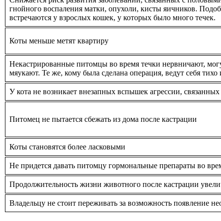
гнойного воспаления матки, опухоли, кисты яичников. Подо
встречаются у взрослых кошек, у которых было много течек.
Коты меньше метят квартиру
Некастрированные питомцы во время течки нервничают, могут
мяукают. Те же, кому была сделана операция, ведут себя тих
У кота не возникает внезапных вспышек агрессии, связанных
Питомец не пытается сбежать из дома после кастрации
Коты становятся более ласковыми
Не придется давать питомцу гормональные препараты во вре
Продолжительность жизни животного после кастрации увелич
Владельцу не стоит переживать за возможность появление н