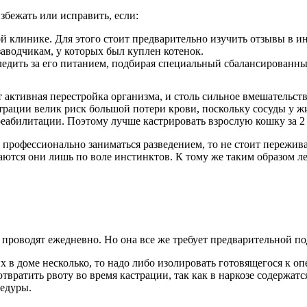
збежать или исправить, если:
й клинике. Для этого стоит предварительно изучить отзывы в и
заводчикам, у которых был куплен котенок.
ледить за его питанием, подбирая специальный сбалансированн
 активная перестройка организма, и столь сильное вмешательств
трации велик риск большой потери крови, поскольку сосуды у ж
абилитации. Поэтому лучше кастрировать взрослую кошку за 2 
е профессионально заниматься разведением, то не стоит пережив
аются они лишь по воле инстинктов. К тому же таким образом л
проводят ежедневно. Но она все же требует предварительной подг
их в доме несколько, то надо либо изолировать готовящегося к 
отвратить рвоту во время кастрации, так как в наркозе содержа
едуры.