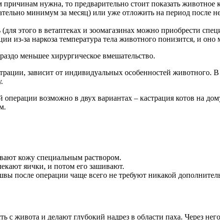
м причинам нужна, то предварительно стоит показать животное к
ательно минимум за месяц) или уже отложить на период после н
ь (для этого в ветаптеках и зоомагазинах можно приобрести спе
ции из-за наркоза температура тела животного понизится, и оно 
ораздо меньшее хирургическое вмешательство.
астрации, зависит от индивидуальных особенностей животного. В
.
 операции возможно в двух вариантах – кастрация котов на дому
м.
ывают кожу специальным раствором.
лекают яички, и потом его зашивают.
 швы после операции чаще всего не требуют никакой дополнител
сть с живота и делают глубокий надрез в области паха. Через нег