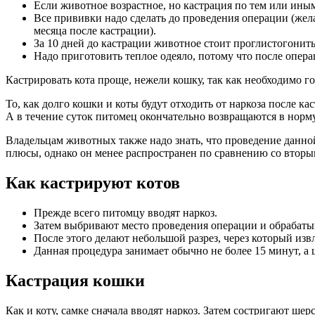
Если животное возрастное, но кастрация по тем или ины
Все прививки надо сделать до проведения операции (жел
месяца после кастрации).
За 10 дней до кастрации животное стоит проглистогонит
Надо приготовить теплое одеяло, потому что после опера
Кастрировать кота проще, нежели кошку, так как необходимо г
То, как долго кошки и коты будут отходить от наркоза после к
А в течение суток питомец окончательно возвращаются в норму
Владельцам животных также надо знать, что проведение данной
плюсы, однако он менее распространен по сравнению со вторы
Как кастрируют котов
Прежде всего питомцу вводят наркоз.
Затем выбривают место проведения операции и обрабат
После этого делают небольшой разрез, через который изв
Данная процедура занимает обычно не более 15 минут, а
Кастрация кошки
Как и коту, самке сначала вводят наркоз. Затем состригают шер