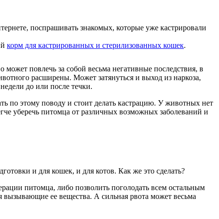
нтернете, поспрашивать знакомых, которые уже кастрировали
ый
корм для кастрированных и стерилизованных кошек
.
о может повлечь за собой весьма негативные последствия, в
ивотного расширены. Может затянуться и выход из наркоза,
недели до или после течки.
ать по этому поводу и стоит делать кастрацию. У животных нет
егче уберечь питомца от различных возможных заболеваний и
отовки и для кошек, и для котов. Как же это сделать?
операции питомца, либо позволить поголодать всем остальным
тся вызывающие ее вещества. А сильная рвота может весьма