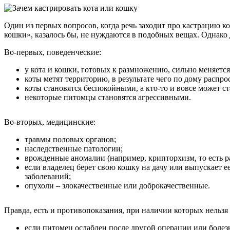
Один из первых вопросов, когда речь заходит про кастрацию ко
кошки», казалось бы, не нуждаются в подобных вещах. Однако 
Во-первых, поведенческие:
у кота и кошки, готовых к размножению, сильно меняется
коты метят территорию, в результате чего по дому распро
коты становятся беспокойными, а кто-то и вовсе может ст
некоторые питомцы становятся агрессивными.
Во-вторых, медицинские:
травмы половых органов;
наследственные патологии;
врожденные аномалии (например, крипторхизм, то есть 
если владелец берет свою кошку на дачу или выпускает е
заболеваний;
опухоли – злокачественные или доброкачественные.
Правда, есть и противопоказания, при наличии которых нельзя 
если питомец ослаблен после другой операции или болез