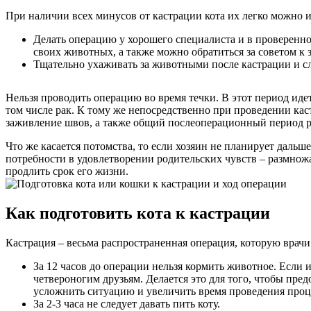
При наличии всех минусов от кастрации кота их легко можно и
Делать операцию у хорошего специалиста и в проверенно
своих животных, а также можно обратиться за советом к 
Тщательно ухаживать за животными после кастрации и с
Нельзя проводить операцию во время течки. В этот период идет
том числе рак. К тому же непосредственно при проведении кас
заживление швов, а также общий послеоперационный период ре
Что же касается потомства, то если хозяин не планирует дальш
потребности в удовлетворении родительских чувств – размнож
продлить срок его жизни.
Как подготовить кота к кастрации
Кастрация – весьма распространенная операция, которую врачи 
За 12 часов до операции нельзя кормить животное. Если 
четвероногим друзьям. Делается это для того, чтобы пред
усложнить ситуацию и увеличить время проведения проц
За 2-3 часа не следует давать пить коту.