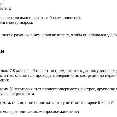
е;
логии;
, непереносимость каких-либо компонентов);
ься с ветеринаром.
нных с размножением, а также желает, чтобы он оставался здоров
ии
м 7-9 месяцев. Это связано с тем, что кот к данному возрасту
чет того, стоит ли проводить операцию по кастрации до первой
ления.
ому. У некоторых этот процесс завершается быстрее, другие же
ся со специалистом.
ота, нет, но стоит понимать, что у питомцев старше 6-7 лет бол
нь молодое или слишком взрослое животное?