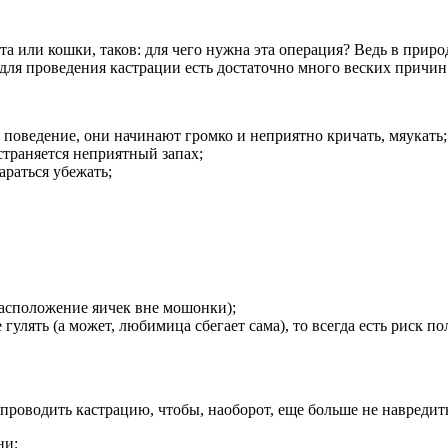
та или кошки, таков: для чего нужна эта операция? Ведь в приро
для проведения кастрации есть достаточно много веских причин
 поведение, они начинают громко и неприятно кричать, мяукать;
страняется неприятный запах;
араться убежать;
расположение яичек вне мошонки);
е гулять (а может, любимица сбегает сама), то всегда есть риск
проводить кастрацию, чтобы, наоборот, еще больше не навредить
ни;