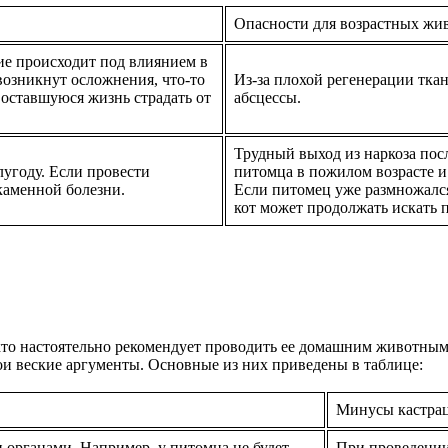
Опасности для возрастных жи
ие происходит под влиянием в
возникнут осложнения, что-то
Из-за плохой регенерации тка
 оставшуюся жизнь страдать от
абсцессы.
Трудный выход из наркоза пос
лугоду. Если провести
питомца в пожилом возрасте и
каменной болезни.
Если питомец уже размножался
кот может продолжать искать п
 кто настоятельно рекомендует проводить ее домашним животным
вои веские аргументы. Основные из них приведены в таблице:
Минусы кастра
 органами. Например, у питомца не будет
При проведении