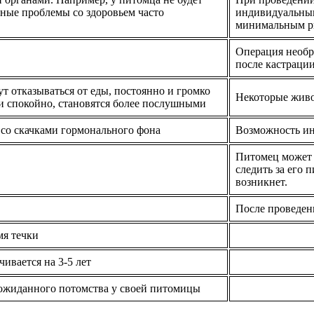
бные проблемы со здоровьем часто
индивидуальным
минимальным ри
Операция необр
после кастраци
 отказываться от еды, постоянно и громко
Некоторые живо
о и спокойно, становятся более послушными
 со скачками гормонального фона
Возможность ин
Питомец может 
следить за его 
возникнет.
После проведен
мя течки
ивается на 3-5 лет
еожиданного потомства у своей питомицы