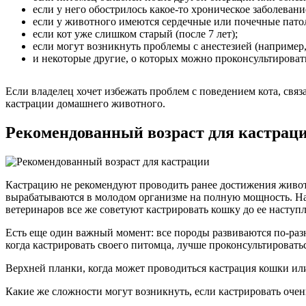
если у него обострилось какое-то хроническое заболевани
если у животного имеются сердечные или почечные пато
если кот уже слишком старый (после 7 лет);
если могут возникнуть проблемы с анестезией (например
и некоторые другие, о которых можно проконсультироват
Если владелец хочет избежать проблем с поведением кота, связа
кастрации домашнего животного.
Рекомендованный возраст для кастрац
Кастрацию не рекомендуют проводить ранее достижения животны
вырабатываются в молодом организме на полную мощность. Нас
ветеринаров все же советуют кастрировать кошку до ее наступ
Есть еще один важный момент: все породы развиваются по-разн
когда кастрировать своего питомца, лучше проконсультировать
Верхней планки, когда может проводиться кастрация кошки или к
Какие же сложности могут возникнуть, если кастрировать оче