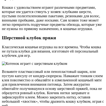
Кошки с удовольствием играют различными предметами,
которые им удается стянуть у хозяев: клубками шерсти,
пустыми полиэтиленовыми пакетами, резинками для волос,
винными пробками, даже носками. Сам хозяин тоже может
легко превратить подручные предметы обихода, которые уже
не нужны по прямому назначению, в кошачьи игрушки.
Шерстяной клубок пряжи
Классическая кошачья игрушка на все времена. Чтобы кошка
не путала клубки для вязания, изготовьте ей персональный
клубочек для игр.
Возьмите пластмассовый или пенопластовый шарик, или
пустую капсулу от киндер-сюрприза. Намажьте тонким слоем
клея повсеместно и обваляйте в измельченной кошачьей мяте
для привлечения внимания питомца. Затем аккуратно
обмотайте получившуюся основу шерстяной пряжей, пока не
образуется ровный клубок. Кончик нитки заправьте и
зафиксируйте клеем. Можно закрепить нитку, оставив
небольшой «хвостик», чтобы дразнить кошку клубком, играя с
ней.