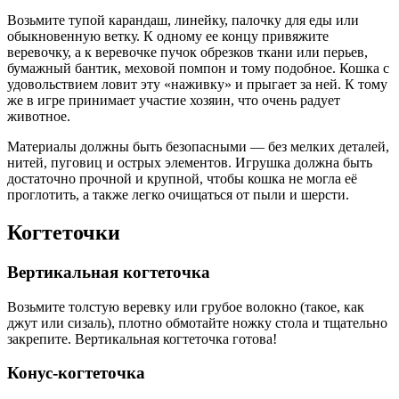
Возьмите тупой карандаш, линейку, палочку для еды или
обыкновенную ветку. К одному ее концу привяжите
веревочку, а к веревочке пучок обрезков ткани или перьев,
бумажный бантик, меховой помпон и тому подобное. Кошка с
удовольствием ловит эту «наживку» и прыгает за ней. К тому
же в игре принимает участие хозяин, что очень радует
животное.
Материалы должны быть безопасными — без мелких деталей,
нитей, пуговиц и острых элементов. Игрушка должна быть
достаточно прочной и крупной, чтобы кошка не могла её
проглотить, а также легко очищаться от пыли и шерсти.
Когтеточки
Вертикальная когтеточка
Возьмите толстую веревку или грубое волокно (такое, как
джут или сизаль), плотно обмотайте ножку стола и тщательно
закрепите. Вертикальная когтеточка готова!
Конус-когтеточка