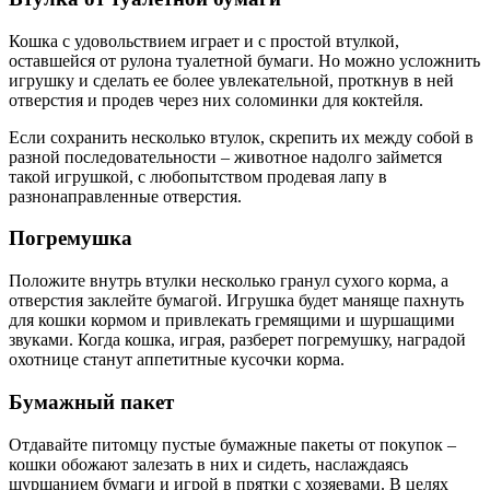
Кошка с удовольствием играет и с простой втулкой,
оставшейся от рулона туалетной бумаги. Но можно усложнить
игрушку и сделать ее более увлекательной, проткнув в ней
отверстия и продев через них соломинки для коктейля.
Если сохранить несколько втулок, скрепить их между собой в
разной последовательности – животное надолго займется
такой игрушкой, с любопытством продевая лапу в
разнонаправленные отверстия.
Погремушка
Положите внутрь втулки несколько гранул сухого корма, а
отверстия заклейте бумагой. Игрушка будет маняще пахнуть
для кошки кормом и привлекать гремящими и шуршащими
звуками. Когда кошка, играя, разберет погремушку, наградой
охотнице станут аппетитные кусочки корма.
Бумажный пакет
Отдавайте питомцу пустые бумажные пакеты от покупок –
кошки обожают залезать в них и сидеть, наслаждаясь
шуршанием бумаги и игрой в прятки с хозяевами. В целях