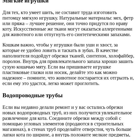
Мягкие игрушки
Для тех, кто умеет шить, не составит труда изготовить
питомцу мягкую игрушку. Натуральные материалы: мех, фетр
или пряжа – лучшее решение, они точно придутся по нраву
коту. Искусственные же ткани могут оказаться аллергенными
для животного или отпугнуть его синтетическими запахами.
Кошкам важно, чтобы у игрушки были уши и хвост, за
которые ее удобно ловить и таскать в зубах. В качестве
наполнителя подойдут обрезки тканей, синтепон, холофайбер,
поролон. Внутрь для привлекательного запаха хорошо зашить
сухую кошачью мяту. Если вы пришиваете игрушке
пластиковые глазки или носик, делайте это как можно
надежнее – помните, что животное постарается их отгрызть и,
если ему это удастся, легко может проглотить.
Водопроводные трубы
Если вы недавно делали ремонт и у вас остались обрезки
новых водопроводных труб, из них получится увлекательное
развлечение для кота. Соедините обрезки между собой с
помощью угловых элементов (продаются в строительных
магазинах), в стенах труб проделайте отверстия, чуть больше
лапки кота по ширине, а внутрь положите мелкие предметы,