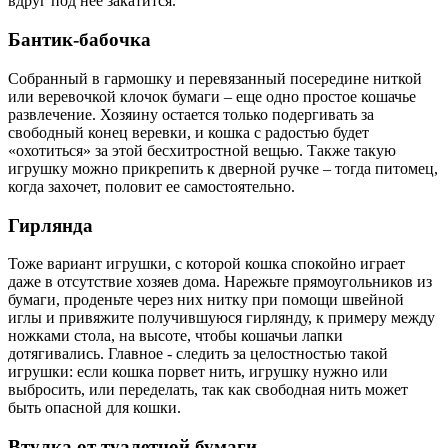
вдруг под нее закатится.
Бантик-бабочка
Собранный в гармошку и перевязанный посередине ниткой
или веревочкой клочок бумаги – еще одно простое кошачье
развлечение. Хозяину остается только подергивать за
свободный конец веревки, и кошка с радостью будет
«охотиться» за этой бесхитростной вещью. Также такую
игрушку можно прикрепить к дверной ручке – тогда питомец,
когда захочет, половит ее самостоятельно.
Гирлянда
Тоже вариант игрушки, с которой кошка спокойно играет
даже в отсутствие хозяев дома. Нарежьте прямоугольников из
бумаги, проденьте через них нитку при помощи швейной
иглы и привяжите получившуюся гирлянду, к примеру между
ножками стола, на высоте, чтобы кошачьи лапки
дотягивались. Главное - следить за целостностью такой
игрушки: если кошка порвет нить, игрушку нужно или
выбросить, или переделать, так как свободная нить может
быть опасной для кошки.
Втулка от туалетной бумаги