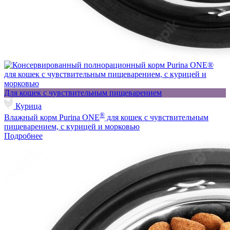
Для кошек с чувствительным пищеварением
Курица
®
Влажный корм Purina ONE
для кошек с чувствительным
пищеварением, с курицей и морковью
Подробнее