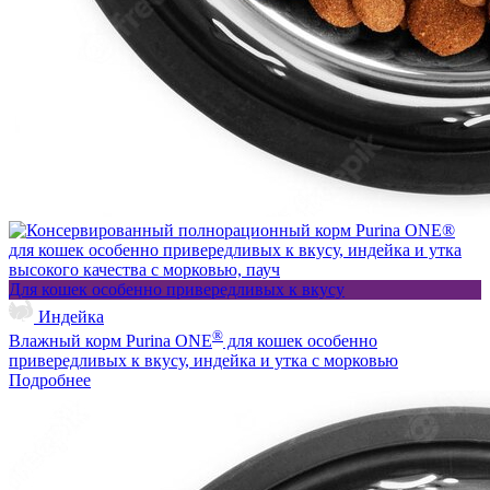
Для кошек особенно привередливых к вкусу
Индейка
®
Влажный корм Purina ONE
для кошек особенно
привередливых к вкусу, индейка и утка с морковью
Подробнее