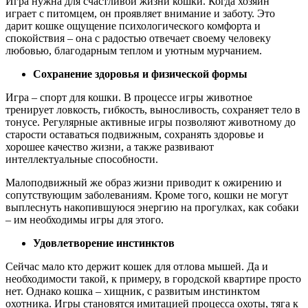
Игра нужна для счастливой жизни кошки. Когда хозяин
играет с питомцем, он проявляет внимание и заботу. Это
дарит кошке ощущение психологического комфорта и
спокойствия – она с радостью отвечает своему человеку
любовью, благодарным теплом и уютным мурчанием.
Сохранение здоровья и физической формы
Игра – спорт для кошки. В процессе игры животное
тренирует ловкость, гибкость, выносливость, сохраняет тело в
тонусе. Регулярные активные игры позволяют животному до
старости оставаться подвижным, сохранять здоровье и
хорошее качество жизни, а также развивают
интеллектуальные способности.
Малоподвижный же образ жизни приводит к ожирению и
сопутствующим заболеваниям. Кроме того, кошки не могут
выплеснуть накопившуюся энергию на прогулках, как собаки
– им необходимы игры для этого.
Удовлетворение инстинктов
Сейчас мало кто держит кошек для отлова мышей. Да и
необходимости такой, к примеру, в городской квартире просто
нет. Однако кошка – хищник, с развитым инстинктом
охотника. Игры становятся имитацией процесса охоты, тяга к