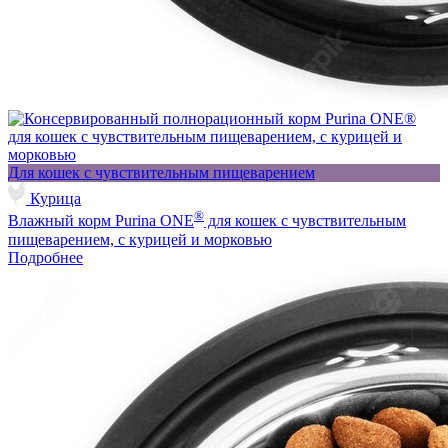
Для кошек с чувствительным пищеварением
Курица
®
Влажный корм Purina ONE
для кошек с чувствительным
пищеварением, с курицей и морковью
Подробнее