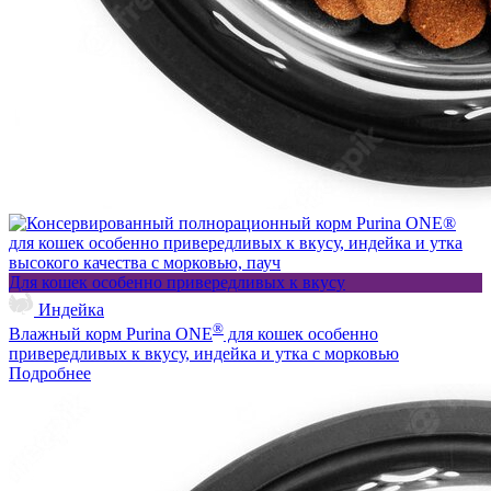
Для кошек особенно привередливых к вкусу
Индейка
®
Влажный корм Purina ONE
для кошек особенно
привередливых к вкусу, индейка и утка с морковью
Подробнее