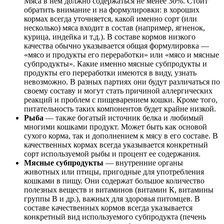
Мяса в нем должно содержаться не менее 30%. Стоит
обратить внимание и на формулировки: в хороших
кормах всегда уточняется, какой именно сорт (или
несколько) мяса входит в состав (например, ягненок,
курица, индейка и т.д.). В составе кормов низкого
качества обычно указывается общая формулировка —
«мясо и продукты его переработки» или «мясо и мясные
субпродукты». Какие именно мясные субпродукты и
продукты его переработки имеются в виду, узнать
невозможно. В разных партиях они будут различаться по
своему составу и могут стать причиной аллергических
реакций и проблем с пищеварением кошки. Кроме того,
питательность таких компонентов будет крайне низкой.
Рыба
— также богатый источник белка и любимый
многими кошками продукт. Может быть как основой
сухого корма, так и дополнением к мясу в его составе. В
качественных кормах всегда указывается конкретный
сорт используемой рыбы и процент ее содержания.
Мясные субпродукты
— внутренние органы
животных или птицы, пригодные для употребления
кошками в пищу. Они содержат большое количество
полезных веществ и витаминов (витамин К, витамины
группы В и др.), важных для здоровья питомцев. В
составе качественных кормов всегда указывается
конкретный вид используемого субпродукта (печень