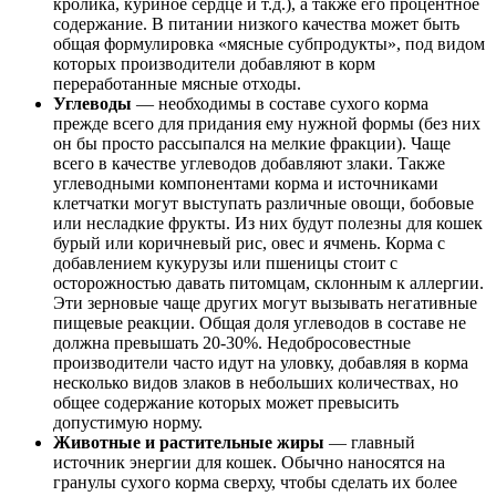
кролика, куриное сердце и т.д.), а также его процентное
содержание. В питании низкого качества может быть
общая формулировка «мясные субпродукты», под видом
которых производители добавляют в корм
переработанные мясные отходы.
Углеводы
— необходимы в составе сухого корма
прежде всего для придания ему нужной формы (без них
он бы просто рассыпался на мелкие фракции). Чаще
всего в качестве углеводов добавляют злаки. Также
углеводными компонентами корма и источниками
клетчатки могут выступать различные овощи, бобовые
или несладкие фрукты. Из них будут полезны для кошек
бурый или коричневый рис, овес и ячмень. Корма с
добавлением кукурузы или пшеницы стоит с
осторожностью давать питомцам, склонным к аллергии.
Эти зерновые чаще других могут вызывать негативные
пищевые реакции. Общая доля углеводов в составе не
должна превышать 20-30%. Недобросовестные
производители часто идут на уловку, добавляя в корма
несколько видов злаков в небольших количествах, но
общее содержание которых может превысить
допустимую норму.
Животные и растительные жиры
— главный
источник энергии для кошек. Обычно наносятся на
гранулы сухого корма сверху, чтобы сделать их более