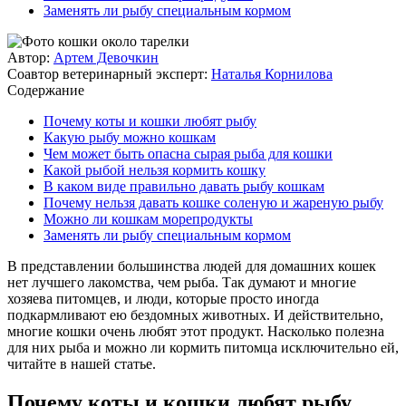
Заменять ли рыбу специальным кормом
Автор:
Артем Девочкин
Соавтор ветеринарный эксперт:
Наталья Корнилова
Содержание
Почему коты и кошки любят рыбу
Какую рыбу можно кошкам
Чем может быть опасна сырая рыба для кошки
Какой рыбой нельзя кормить кошку
В каком виде правильно давать рыбу кошкам
Почему нельзя давать кошке соленую и жареную рыбу
Можно ли кошкам морепродукты
Заменять ли рыбу специальным кормом
В представлении большинства людей для домашних кошек
нет лучшего лакомства, чем рыба. Так думают и многие
хозяева питомцев, и люди, которые просто иногда
подкармливают ею бездомных животных. И действительно,
многие кошки очень любят этот продукт. Насколько полезна
для них рыба и можно ли кормить питомца исключительно ей,
читайте в нашей статье.
Почему коты и кошки любят рыбу