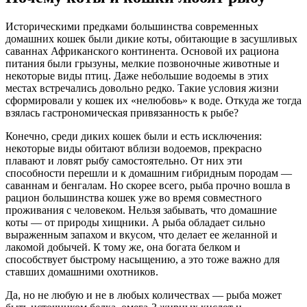
Историческими предками большинства современных
домашних кошек были дикие коты, обитающие в засушливых
саваннах Африканского континента. Основой их рациона
питания были грызуны, мелкие позвоночные животные и
некоторые виды птиц. Даже небольшие водоемы в этих
местах встречались довольно редко. Такие условия жизни
сформировали у кошек их «нелюбовь» к воде. Откуда же тогда
взялась гастрономическая привязанность к рыбе?
Конечно, среди диких кошек были и есть исключения:
некоторые виды обитают вблизи водоемов, прекрасно
плавают и ловят рыбу самостоятельно. От них эти
способности перешли и к домашним гибридным породам —
саваннам и бенгалам. Но скорее всего, рыба прочно вошла в
рацион большинства кошек уже во время совместного
проживания с человеком. Нельзя забывать, что домашние
коты — от природы хищники. А рыба обладает сильно
выраженным запахом и вкусом, что делает ее желанной и
лакомой добычей. К тому же, она богата белком и
способствует быстрому насыщению, а это тоже важно для
ставших домашними охотников.
Да, но не любую и не в любых количествах — рыба может