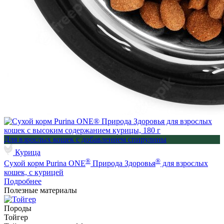
Для взрослых кошек с добавлением спирулины
Курица
®
®
Сухой корм Purina ONE
Природа Здоровья
для взрослых
кошек, с курицей
Подробнее
Полезные материалы
Породы
Тойгер