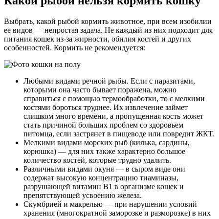
Какой рыбой нельзя кормить кошку
Выбрать, какой рыбой кормить животное, при всем изобилии
ее видов — непростая задача. Не каждый из них подходит для
питания кошек из-за жирности, обилия костей и других
особенностей. Кормить не рекомендуется:
Любыми видами речной рыбы. Если с паразитами,
которыми она часто бывает поражена, можно
справиться с помощью термообработки, то с мелкими
костями бороться труднее. Их извлечение займет
слишком много времени, а пропущенная кость может
стать причиной больших проблем со здоровьем
питомца, если застрянет в пищеводе или повредит ЖКТ.
Мелкими видами морских рыб (килька, сардины,
корюшка) — для них также характерно большое
количество костей, которые трудно удалить.
Различными видами окуня — в сыром виде они
содержат высокую концентрацию тиаминазы,
разрушающей витамин В1 в организме кошек и
препятствующей усвоению железа.
Скумбрией и макрелью — при нарушении условий
хранения (многократной заморозке и разморозке) в них