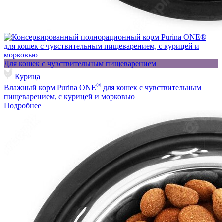
Для кошек с чувствительным пищеварением
Курица
®
Влажный корм Purina ONE
для кошек с чувствительным
пищеварением, с курицей и морковью
Подробнее