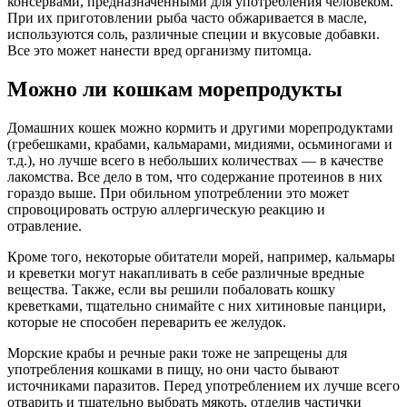
консервами, предназначенными для употребления человеком.
При их приготовлении рыба часто обжаривается в масле,
используются соль, различные специи и вкусовые добавки.
Все это может нанести вред организму питомца.
Можно ли кошкам морепродукты
Домашних кошек можно кормить и другими морепродуктами
(гребешками, крабами, кальмарами, мидиями, осьминогами и
т.д.), но лучше всего в небольших количествах — в качестве
лакомства. Все дело в том, что содержание протеинов в них
гораздо выше. При обильном употреблении это может
спровоцировать острую аллергическую реакцию и
отравление.
Кроме того, некоторые обитатели морей, например, кальмары
и креветки могут накапливать в себе различные вредные
вещества. Также, если вы решили побаловать кошку
креветками, тщательно снимайте с них хитиновые панцири,
которые не способен переварить ее желудок.
Морские крабы и речные раки тоже не запрещены для
употребления кошками в пищу, но они часто бывают
источниками паразитов. Перед употреблением их лучше всего
отварить и тщательно выбрать мякоть, отделив частички