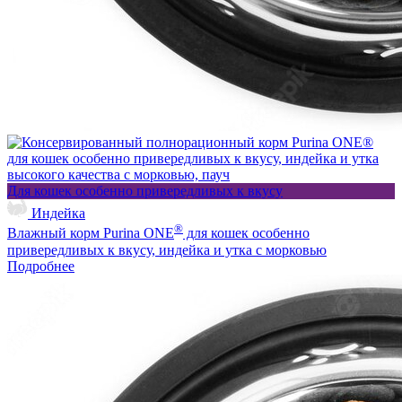
Для кошек особенно привередливых к вкусу
Индейка
®
Влажный корм Purina ONE
для кошек особенно
привередливых к вкусу, индейка и утка с морковью
Подробнее