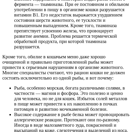
фермента — тиаминазы. При ее постоянном и обильном
употреблении в пищу в организме кошки разрушается
витамин В1. Его недостаток выражается ухудшением
состояния шерсти животного, ее тусклости и
повышенным выпадением. Кроме того, тиаминаза
препятствует усвоению железа, что провоцирует
развитие анемии. Проблема решается термической
обработкой продукта, при которой тиаминаза
разрушается.
Кроме того, обилие в кошачьем меню даже хорошо
очищенной и правильно приготовленной рыбы может
привести к серьезным нарушениям в организме животного.
Многие специалисты считают, что рацион кошки не должен
состоять исключительно из одной рыбы, и вот почему:
Рыба, особенно морская, богата различными солями, в
частности — магния и фосфора. Это полезно и ценно
для человека, но не для кошек. Избыток солей металлов
в пище может привести к их накоплению в почках
питомцев и развитию мочекаменной болезни.
Высокое содержание в рыбе белка может провоцировать
аллергические реакции. Протекают они по-разному.
Иногда в виде малозаметного зуда, покраснений и
высыпаний на коже, слезотечения и выделений из носа.