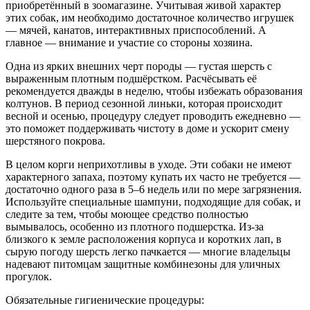
приобретённый в зоомагазине. Учитывая живой характер
этих собак, им необходимо достаточное количество игрушек
— мячей, канатов, интерактивных приспособлений. А
главное — внимание и участие со стороны хозяина.
Одна из ярких внешних черт породы — густая шерсть с
выраженным плотным подшёрстком. Расчёсывать её
рекомендуется дважды в неделю, чтобы избежать образования
колтунов. В период сезонной линьки, которая происходит
весной и осенью, процедуру следует проводить ежедневно —
это поможет поддерживать чистоту в доме и ускорит смену
шерстяного покрова.
В целом корги неприхотливы в уходе. Эти собаки не имеют
характерного запаха, поэтому купать их часто не требуется —
достаточно одного раза в 5–6 недель или по мере загрязнения.
Используйте специальные шампуни, подходящие для собак, и
следите за тем, чтобы моющее средство полностью
вымывалось, особенно из плотного подшерстка. Из-за
близкого к земле расположения корпуса и коротких лап, в
сырую погоду шерсть легко пачкается — многие владельцы
надевают питомцам защитные комбинезоны для уличных
прогулок.
Обязательные гигиенические процедуры: