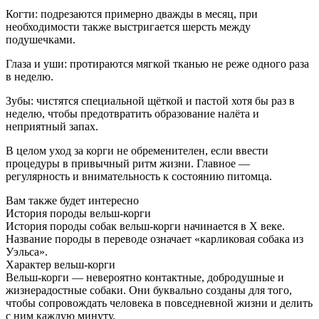
Когти: подрезаются примерно дважды в месяц, при
необходимости также выстригается шерсть между
подушечками.
Глаза и уши: протираются мягкой тканью не реже одного раза
в неделю.
Зубы: чистятся специальной щёткой и пастой хотя бы раз в
неделю, чтобы предотвратить образование налёта и
неприятный запах.
В целом уход за корги не обременителен, если ввести
процедуры в привычный ритм жизни. Главное —
регулярность и внимательность к состоянию питомца.
Вам также будет интересно
История породы вельш-корги
История породы собак вельш-корги начинается в X веке.
Название породы в переводе означает «карликовая собака из
Уэльса».
Характер вельш-корги
Вельш-корги — невероятно контактные, добродушные и
жизнерадостные собаки. Они буквально созданы для того,
чтобы сопровождать человека в повседневной жизни и делить
с ним каждую минуту.