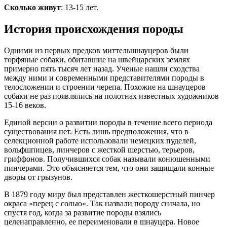
Сколько живут
: 13-15 лет.
История происхождения породы
Одними из первых предков миттельшнауцеров были
торфяные собаки, обитавшие на швейцарских землях
примерно пять тысяч лет назад. Ученые нашли сходства
между ними и современными представителями породы в
телосложении и строении черепа. Похожие на шнауцеров
собаки не раз появлялись на полотнах известных художников
15-16 веков.
Единой версии о развитии породы в течение всего периода
существования нет. Есть лишь предположения, что в
селекционной работе использовали немецких пуделей,
вольфшпицев, пинчеров с жесткой шерстью, терьеров,
гриффонов. Получившихся собак называли конюшенными
пинчерами. Это объясняется тем, что они защищали конные
дворы от грызунов.
В 1879 году миру был представлен жесткошерстный пинчер
окраса «перец с солью». Так назвали породу сначала, но
спустя год, когда за развитие породы взялись
целенаправленно, ее переименовали в шнауцера. Новое