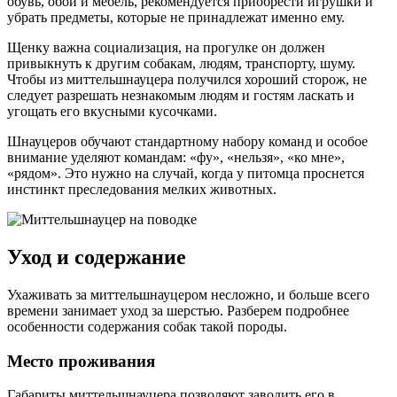
обувь, обои и мебель, рекомендуется приобрести игрушки и
убрать предметы, которые не принадлежат именно ему.
Щенку важна социализация, на прогулке он должен
привыкнуть к другим собакам, людям, транспорту, шуму.
Чтобы из миттельшнауцера получился хороший сторож, не
следует разрешать незнакомым людям и гостям ласкать и
угощать его вкусными кусочками.
Шнауцеров обучают стандартному набору команд и особое
внимание уделяют командам: «фу», «нельзя», «ко мне»,
«рядом». Это нужно на случай, когда у питомца проснется
инстинкт преследования мелких животных.
Уход и содержание
Ухаживать за миттельшнауцером несложно, и больше всего
времени занимает уход за шерстью. Разберем подробнее
особенности содержания собак такой породы.
Место проживания
Габариты миттельшнауцера позволяют заводить его в