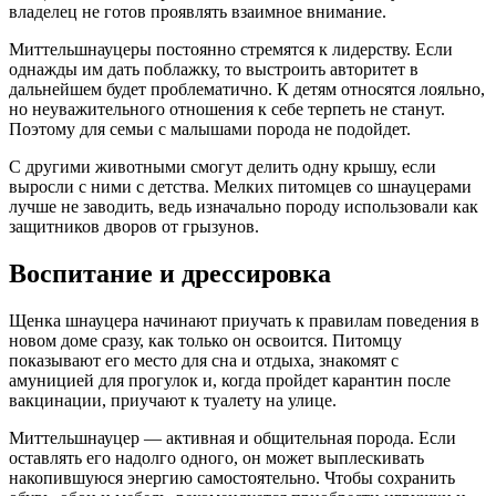
владелец не готов проявлять взаимное внимание.
Миттельшнауцеры постоянно стремятся к лидерству. Если
однажды им дать поблажку, то выстроить авторитет в
дальнейшем будет проблематично. К детям относятся лояльно,
но неуважительного отношения к себе терпеть не станут.
Поэтому для семьи с малышами порода не подойдет.
С другими животными смогут делить одну крышу, если
выросли с ними с детства. Мелких питомцев со шнауцерами
лучше не заводить, ведь изначально породу использовали как
защитников дворов от грызунов.
Воспитание и дрессировка
Щенка шнауцера начинают приучать к правилам поведения в
новом доме сразу, как только он освоится. Питомцу
показывают его место для сна и отдыха, знакомят с
амуницией для прогулок и, когда пройдет карантин после
вакцинации, приучают к туалету на улице.
Миттельшнауцер — активная и общительная порода. Если
оставлять его надолго одного, он может выплескивать
накопившуюся энергию самостоятельно. Чтобы сохранить