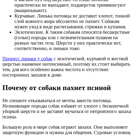
практически не выпадают, подшерсток триммингуют
(выщипывают).
Курчавые. Линька питомца не доставит хлопот, тонкий
слой кожного жира абсолютно не пахнет. Собакам
нужен уход в виде расчесывания, стрижки и купания.
Экзотические. К таким собакам относятся бесшерстные
(голые) породы или с незначительным пушком на
разных частях тела. Шерсти у них практически нет,
соответственно, и линьки тоже.
Процесс линьки у собак
с экзотической, курчавой и жесткой
шерстью наименее интенсивный, поэтому их стоит выбирать
тем, для кого особенно важна чистота и отсутствие
посторонних запахов в доме.
Почему от собаки пахнет псиной
Не спешите отказываться от мечты завести питомца.
Нелиняющие породы собак избавят от хлопот с бесконечной
уборкой шерсти и не заставят мучаться от неприятного запаха
псины.
Большую роль в мире собак играют запахи. Они выполняют
защитную функцию и нужны для общения. Суровые условия,