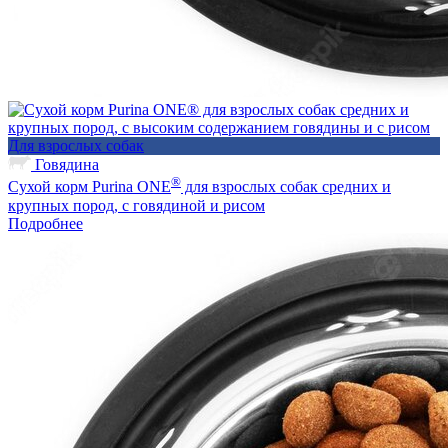
Для взрослых собак
Говядина
®
Сухой корм Purina ONE
для взрослых собак средних и
крупных пород, с говядиной и рисом
Подробнее