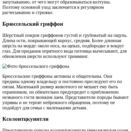
запутыванию, от чего могут образовываться колтуны.
Поэтому основной уход заключается в регулярном
расчесывании и стрижке.
Брюссельский гриффон
Шерстный покров гриффонов густой и грубоватый на ощупь.
Длина ости, покрывающей корпус, средняя. Более длинная
шерсть на морде: около носа, на щеках, подбородке и вокруг
глаз. Для придания опрятного вида питомца вычесывают, для
обновления шерсти используют тримминг.
Брюссельские гриффоны активны и общительны. Они
преданы одному владельцу и постоянно преследуют его по
пятам. Маленький размер животного не мешает ему быть
охранником, он обязательно предупредит о приближении
незваного гостя звонким лаем. Представители породы бывают
упрямы и не терпят небрежного обращения, поэтому не
подойдут для семьи с маленькими детьми.
Ксолоитцкуинтли
Представители породы ксолоитцкуинтли (мексиканская голая