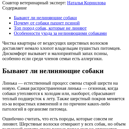
Соавтор ветеринарный эксперт:
Наталья Корнилова
Содержание
Бывают ли нелиняющие собаки
Почему от собаки пахнет псиной
Топ пород собак, которые не линяют
Особенности ухода за нелиняющими собаками
Чистка квартиры от вездесущих шерстяных волосков
доставляет немало хлопот владельцам пушистых питомцев.
Дискомфорт вызывает и малоприятный запах псины,
особенно если среди членов семьи есть аллергики.
Бывают ли нелиняющие собаки
Линька — естественный процесс смены старой шерсти на
новую. Самая распространенная линька — сезонная, когда
собаки утепляются к холодам или, наоборот, сбрасывают
теплый подшерсток к лету. Также шерстный покров меняется
из-за возрастных изменений и по причине каких-либо
патологий в организме питомца.
Ошибочно считать, что есть породы, которые совсем не
линяют. Шерстяные волоски отмирают у всех собак, но объем