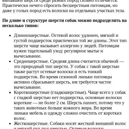
выпавшей шерсти среди разных пород сильно отличается.
Практически нечего сбросить бесшерстным питомцам, но
даже у голых пород есть волоски на отдельных участках тела.
По длине и структуре шерсти собак можно подразделить на
несколько типов:
Длинношерстные. Остевой волос удлинен, мягкий и
густой подшерсток практически той же длины. Этот тип
шерсти чаще вызывает аллергию у людей. Питомцам
нужен тщательный уход: регулярное мытье и
вычесывание.
Среднешерстные. Средняя длина считается обычной —
это природный тип шерсти. У собак с такой шерстью
также растут остевые волоски и есть тонкий
подшерсток. Во время сезонной линьки питомцы
активно сбрасывают шерсть, им требуется частое
вычесывание.
Короткошерстные (гладкошерстные). Чаще всего у собак
с гладкой шерстью нет подшерстка, основные волоски
короткие — не более 2 см. Шерсть пахнет, потому что у
таких животных больше кожного жира. Во время
линьки мебель и одежду сложно очистить от коротких
волос.
Жесткошерстные. Собаки носят жесткий внешний волос
и мягкий пух под шерстью. Остевые волоски