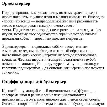
Эрдельтерьер
Порода зародилась как охотничья, поэтому эрдельтерьеры
любят погонять на улице птиц и мелких животных. Еще одно
«хобби» питомца — непреодолимое желание раскапывать
землю и складировать находки около своего
места. Представители породы не терпят оставаться дома без
людей, поэтому свое одиночество скрашивают обычными
проказами собак — портят имущество владельца.
Эрдельтерьеры — подвижные собаки с энергичным
темпераментом, им необходим активный образ жизни и
постоянные физические нагрузки вплоть до преклонного
возраста. Жесткая шерсть питомцев представлена грубой
остью, напоминающей по структуре ломаную проволоку, и
коротким подшерстком. Для обновления шерсти используется
тримминг.
Стаффордширский бультерьер
Крепкий и пугающий своей внешностью стаффбуль при
своевременной и ранней социализации становится
преданным другом и компаньоном для членов своей семьи.
Он очень спортивный и всегда готов на любую двигательную