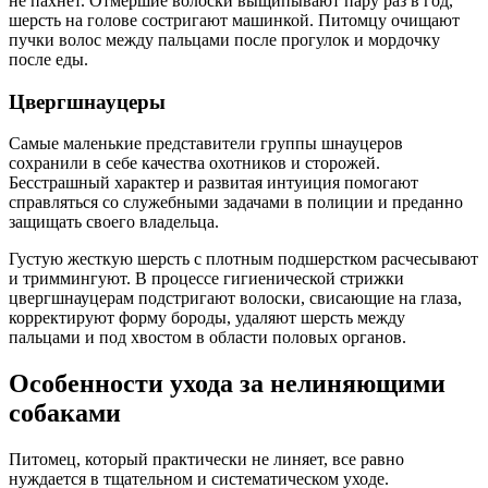
не пахнет. Отмершие волоски выщипывают пару раз в год,
шерсть на голове состригают машинкой. Питомцу очищают
пучки волос между пальцами после прогулок и мордочку
после еды.
Цвергшнауцеры
Самые маленькие представители группы шнауцеров
сохранили в себе качества охотников и сторожей.
Бесстрашный характер и развитая интуиция помогают
справляться со служебными задачами в полиции и преданно
защищать своего владельца.
Густую жесткую шерсть с плотным подшерстком расчесывают
и триммингуют. В процессе гигиенической стрижки
цвергшнауцерам подстригают волоски, свисающие на глаза,
корректируют форму бороды, удаляют шерсть между
пальцами и под хвостом в области половых органов.
Особенности ухода за нелиняющими
собаками
Питомец, который практически не линяет, все равно
нуждается в тщательном и систематическом уходе.