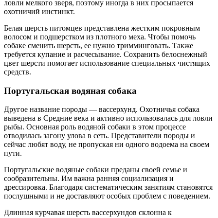
ловли мелкого зверя, поэтому иногда в них просыпается
охотничий инстинкт.
Белая шерсть питомцев представлена жестким покровным
волосом и подшерстком из плотного меха. Чтобы помочь
собаке сменить шерсть, ее нужно тримминговать. Также
требуется купание и расчесывание. Сохранить белоснежный
цвет шерсти помогает использование специальных чистящих
средств.
Португальская водяная собака
Другое название породы — вассерхунд. Охотничья собака
выведена в Средние века и активно использовалась для ловли
рыбы. Основная роль водяной собаки в этом процессе
отводилась загону улова в сеть. Представители породы и
сейчас любят воду, не пропуская ни одного водоема на своем
пути.
Португальские водяные собаки преданы своей семье и
сообразительны. Им важна ранняя социализация и
дрессировка. Благодаря систематическим занятиям становятся
послушными и не доставляют особых проблем с поведением.
Длинная курчавая шерсть вассерхундов склонна к