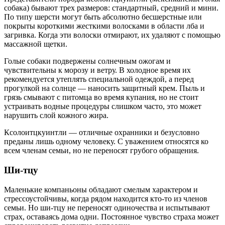
собака) бывают трех размеров: стандартный, средний и мини.
По типу шерсти могут быть абсолютно бесшерстные или
покрыты короткими жесткими волосками в области лба и
загривка. Когда эти волоски отмирают, их удаляют с помощью
массажной щетки.
Голые собаки подвержены солнечным ожогам и
чувствительны к морозу и ветру. В холодное время их
рекомендуется утеплять специальной одеждой, а перед
прогулкой на солнце — наносить защитный крем. Пыль и
грязь смывают с питомца во время купания, но не стоит
устраивать водные процедуры слишком часто, это может
нарушить слой кожного жира.
Ксолоитцкуинтли — отличные охранники и безусловно
преданы лишь одному человеку. С уважением относятся ко
всем членам семьи, но не переносят грубого обращения.
Ши-тцу
Маленькие компаньоны обладают смелым характером и
стрессоустойчивы, когда рядом находится кто-то из членов
семьи. Но ши-тцу не переносят одиночества и испытывают
страх, оставаясь дома одни. Постоянное чувство страха может