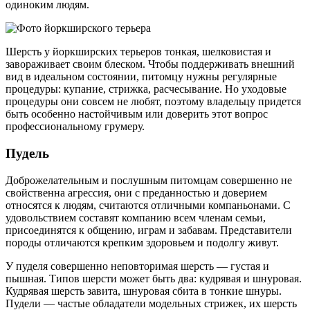
одиноким людям.
Шерсть у йоркширских терьеров тонкая, шелковистая и
завораживает своим блеском. Чтобы поддерживать внешний
вид в идеальном состоянии, питомцу нужны регулярные
процедуры: купание, стрижка, расчесывание. Но уходовые
процедуры они совсем не любят, поэтому владельцу придется
быть особенно настойчивым или доверить этот вопрос
профессиональному грумеру.
Пудель
Доброжелательным и послушным питомцам совершенно не
свойственна агрессия, они с преданностью и доверием
относятся к людям, считаются отличными компаньонами. С
удовольствием составят компанию всем членам семьи,
присоединятся к общению, играм и забавам. Представители
породы отличаются крепким здоровьем и подолгу живут.
У пуделя совершенно неповторимая шерсть — густая и
пышная. Типов шерсти может быть два: кудрявая и шнуровая.
Кудрявая шерсть завита, шнуровая сбита в тонкие шнуры.
Пудели — частые обладатели модельных стрижек, их шерсть