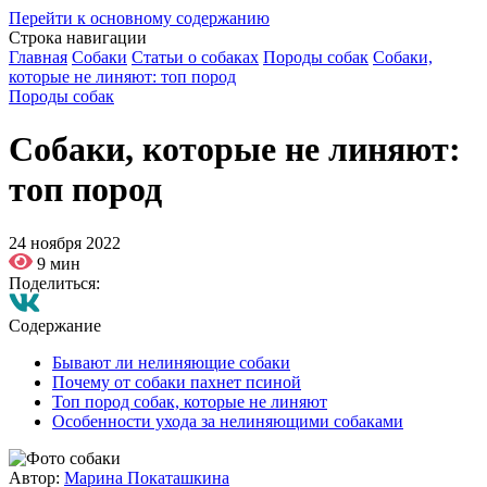
Перейти к основному содержанию
Строка навигации
Главная
Собаки
Статьи о собаках
Породы собак
Собаки,
которые не линяют: топ пород
Породы собак
Собаки, которые не линяют:
топ пород
24 ноября 2022
9 мин
Поделиться:
Содержание
Бывают ли нелиняющие собаки
Почему от собаки пахнет псиной
Топ пород собак, которые не линяют
Особенности ухода за нелиняющими собаками
Автор:
Марина Покаташкина