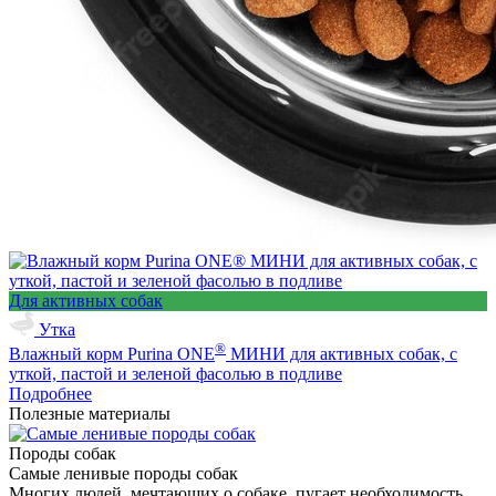
Для активных собак
Утка
®
Влажный корм Purina ONE
МИНИ для активных собак, с
уткой, пастой и зеленой фасолью в подливе
Подробнее
Полезные материалы
Породы собак
Самые ленивые породы собак
Многих людей, мечтающих о собаке, пугает необходимость