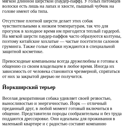
мягкой длинной шерсткой (паудер-пафф). У голых питомцев
волоски есть лишь на лапах и хвосте, пышный чубчик на
голове имеют оба типа.
Отсутствие плотной шерсти делает этих собак
чувствительными к низким температурам, так что для
прогулок в холодное время им пригодится теплый гардероб.
На мягкой шерсти паудер-паффов часто образуются колтуны,
поэтому китайские хохлатые — частые посетители салонов
груминга. Также голые собаки нуждаются в специальной
защитной косметике.
Превосходные компаньоны всегда дружелюбны и готовы к
общению со своим владельцем в любое время. Иногда их
зависимость от человека становится чрезмерной, спрятаться
от них за закрытой дверью не получится.
Йоркширский терьер
Веселая декоративная собака удивляет своей резвостью,
выносливостью и энергичностью. Йорк — отличный
преданный друг, в любой момент готовый включиться в
общение. Представители породы сообразительны и без труда
поддаются дрессировке. Они идеальны для проживания в
маленькой квартире и с радостью составят компанию