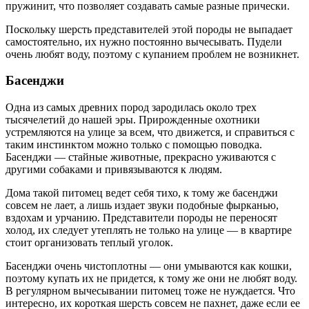
пружинит, что позволяет создавать самые разные прически.
Поскольку шерсть представителей этой породы не выпадает
самостоятельно, их нужно постоянно вычесывать. Пудели
очень любят воду, поэтому с купанием проблем не возникнет.
Басенджи
Одна из самых древних пород зародилась около трех
тысячелетий до нашей эры. Прирожденные охотники
устремляются на улице за всем, что движется, и справиться с
таким инстинктом можно только с помощью поводка.
Басенджи — стайные животные, прекрасно уживаются с
другими собаками и привязываются к людям.
Дома такой питомец ведет себя тихо, к тому же басенджи
совсем не лает, а лишь издает звуки подобные фырканью,
вздохам и урчанию. Представители породы не переносят
холод, их следует утеплять не только на улице — в квартире
стоит организовать теплый уголок.
Басенджи очень чистоплотны — они умываются как кошки,
поэтому купать их не придется, к тому же они не любят воду.
В регулярном вычесывании питомец тоже не нуждается. Что
интересно, их короткая шерсть совсем не пахнет, даже если ее