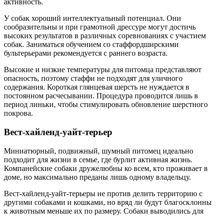
активность.
У собак хороший интеллектуальный потенциал. Они
сообразительны и при грамотной дрессуре могут достичь
высоких результатов в различных соревнованиях с участием
собак. Заниматься обучением со стаффордширскими
бультерьерами рекомендуется с раннего возраста.
Высокие и низкие температуры для питомца представляют
опасность, поэтому стаффи не подходят для уличного
содержания. Короткая глянцевая шерсть не нуждается в
постоянном расчесывании. Процедура проводится лишь в
период линьки, чтобы стимулировать обновление шерстного
покрова.
Вест-хайленд-уайт-терьер
Миниатюрный, подвижный, шумный питомец идеально
подходит для жизни в семье, где бурлит активная жизнь.
Компанейские собаки дружелюбны ко всем, кто проживает в
доме, но максимально преданы лишь одному владельцу.
Вест-хайленд-уайт-терьеры не против делить территорию с
другими собаками и кошками, но вряд ли будут благосклонны
к животным меньше их по размеру. Собаки выводились для