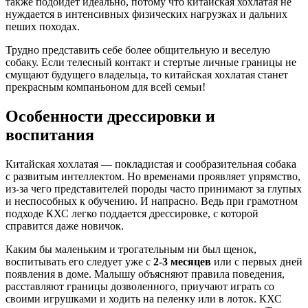
также подойдет идеально, потому что китайская хохлатая не
нуждается в интенсивных физических нагрузках и дальних
пеших походах.
Трудно представить себе более общительную и веселую
собаку. Если телесный контакт и стертые личные границы не
смущают будущего владельца, то китайская хохлатая станет
прекрасным компаньоном для всей семьи!
Особенности дрессировки и
воспитания
Китайская хохлатая — покладистая и сообразительная собака
с развитым интеллектом. Но временами проявляет упрямство,
из-за чего представителей породы часто принимают за глупых
и неспособных к обучению. И напрасно. Ведь при грамотном
подходе КХС легко поддается дрессировке, с которой
справится даже новичок.
Каким бы маленьким и трогательным ни был щенок,
воспитывать его следует уже с
2-3 месяцев
или с первых дней
появления в доме. Малышу объясняют правила поведения,
расставляют границы дозволенного, приучают играть со
своими игрушками и ходить на пеленку или в лоток. КХС