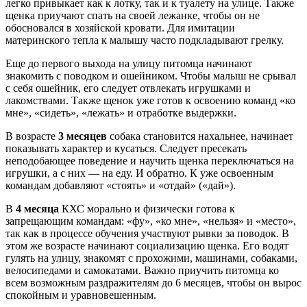
легко привыкает как к лотку, так и к туалету на улице. Также
щенка приучают спать на своей лежанке, чтобы он не
обосновался в хозяйской кровати. Для имитации
материнского тепла к малышу часто подкладывают грелку.
Еще до первого выхода на улицу питомца начинают
знакомить с поводком и ошейником. Чтобы малыш не срывал
с себя ошейник, его следует отвлекать игрушками и
лакомствами. Также щенок уже готов к освоению команд «ко
мне», «сидеть», «лежать» и отработке выдержки.
В возрасте
3 месяцев
собака становится нахальнее, начинает
показывать характер и кусаться. Следует пресекать
неподобающее поведение и научить щенка переключаться на
игрушки, а с них — на еду. И обратно. К уже освоенным
командам добавляют «стоять» и «отдай» («дай»).
В
4 месяца
КХС морально и физически готова к
запрещающим командам: «фу», «ко мне», «нельзя» и «место»,
так как в процессе обучения участвуют рывки за поводок. В
этом же возрасте начинают социализацию щенка. Его водят
гулять на улицу, знакомят с прохожими, машинами, собаками,
велосипедами и самокатами. Важно приучить питомца ко
всем возможным раздражителям до 6 месяцев, чтобы он вырос
спокойным и уравновешенным.