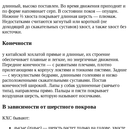
длинный, высоко поставлен. Во время движения приподнят и
по форме напоминает серп. В состоянии покоя — опущен.
Нижние ⅔ хвоста покрывает длинная шерсть — плюмаж.
Недостатками считаются загнутый или короткий (не
доходящий до скакательных суставов) хвост, а также хвост без
кисточки.
Конечности
у китайской хохлатой прямые и длинные, их строение
обеспечивает плавные и легкие, но энергичные движения.
Передние конечности — с развитыми плечами, плотно
прилегающими к корпусу локтями и тонкими пястями. Задние
— с мускулистыми бедрами, длинными голенями и низко
расположенными скакательными суставами. Постав
конечностей широкий. Лапы у собак удлиненные (заячьего
типа), направлены прямо. Пальцы и пясти покрывает
воздушная шерсть, которую называют носочками.
В зависимости от шерстного покрова
КХС бывают:
лысые
(голые)
— шерсть растет только на голове, хвосте