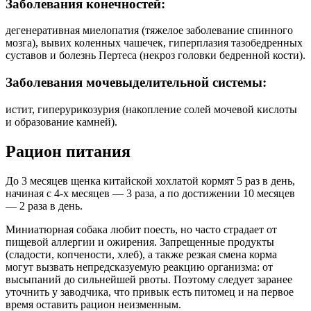
Заболевания конечностей:
дегенеративная миелопатия (тяжелое заболевание спинного
мозга), вывих коленных чашечек, гиперплазия тазобедренных
суставов и болезнь Пертеса (некроз головки бедренной кости).
Заболевания мочевыделительной системы:
истит, гиперурикозурия (накопление солей мочевой кислоты
и образование камней).
Рацион питания
До 3 месяцев щенка китайской хохлатой кормят 5 раз в день,
начиная с 4-х месяцев — 3 раза, а по достижении 10 месяцев
— 2 раза в день.
Миниатюрная собака любит поесть, но часто страдает от
пищевой аллергии и ожирения. Запрещенные продукты
(сладости, копчености, хлеб), а также резкая смена корма
могут вызвать непредсказуемую реакцию организма: от
высыпаний до сильнейшей рвоты. Поэтому следует заранее
уточнить у заводчика, что привык есть питомец и на первое
время оставить рацион неизменным.