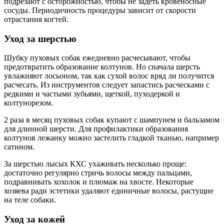
подрезают с осторожностью, чтобы не задеть кровеносные
сосуды. Периодичность процедуры зависит от скорости
отрастания когтей.
Уход за шерстью
Шубку пуховых собак ежедневно расчесывают, чтобы
предотвратить образование колтунов. Но сначала шерсть
увлажняют лосьоном, так как сухой волос вряд ли получится
расчесать. Из инструментов следует запастись расческами с
редкими и частыми зубьями, щеткой, пуходеркой и
колтунорезом.
2 раза в месяц пуховых собак купают с шампунем и бальзамом
для длинной шерсти. Для профилактики образования
колтунов лежанку можно застелить гладкой тканью, например
сатином.
За шерстью лысых КХС ухаживать несколько проще:
достаточно регулярно стричь волосы между пальцами,
подравнивать хохолок и плюмаж на хвосте. Некоторые
хозяева ради эстетики удаляют единичные волосы, растущие
на теле собаки.
Уход за кожей