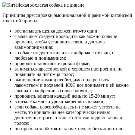
Принципы дрессировки эмоциональной и ранимой китайской
хохлатой просты:
воспитывать щенка должен кто-то один;
с малышом следует проводить как можно больше
времени, чтобы установить связь и достичь
взаимопонимания;
к собаке следует относиться доброжелательно, с
любовью и пониманием;
проводить занятия в игровой форме;
заниматься дрессировкой в хорошем настроении, не
повышать на питомца голос;
выполнение команд необходимо подкреплять
лакомством и похвалой: КХС все понимает и ей важно
слышать одобрение в голосе хозяина;
проводить занятия каждый день по 15-20 минут;
в начале каждого урока закреплять навыки;
если собака перевозбудилась и не может устоять на
месте, то кричать на нее категорически нельзя —
достаточно строгого тона с нотками недовольства в
голосе;
ни при каких обстоятельствах нельзя бить животное.