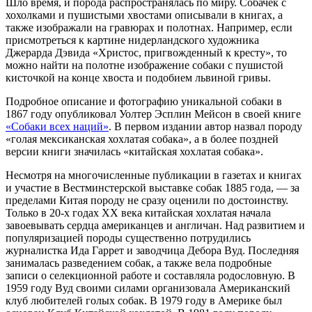
Шло время, и порода распространялась по миру. Собачек с
хохолками и пушистыми хвостами описывали в книгах, а
также изображали на гравюрах и полотнах. Например, если
присмотреться к картине нидерландского художника
Джерарда Дэвида «Христос, пригвожденный к кресту», то
можно найти на полотне изображение собаки с пушистой
кисточкой на конце хвоста и подобием львиной гривы.
Подробное описание и фотографию уникальной собаки в
1867 году опубликовал Уолтер Эсплин Мейсон в своей книге
«Собаки всех наций»
. В первом издании автор назвал породу
«голая мексиканская хохлатая собака», а в более поздней
версии книги значилась «китайская хохлатая собака».
Несмотря на многочисленные публикации в газетах и книгах
и участие в Вестминстерской выставке собак 1885 года, — за
пределами Китая породу не сразу оценили по достоинству.
Только в 20-х годах XX века китайская хохлатая начала
завоевывать сердца американцев и англичан. Над развитием и
популяризацией породы существенно потрудились
журналистка Ида Гаррет и заводчица Дебора Вуд. Последняя
занималась разведением собак, а также вела подробные
записи о селекционной работе и составляла родословную. В
1959 году Вуд своими силами организовала Американский
клуб любителей голых собак. В 1979 году в Америке был