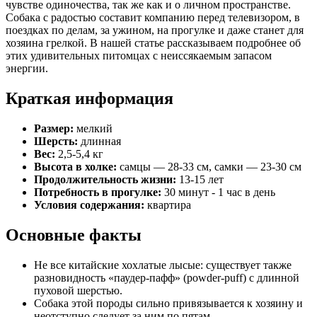
чувстве одиночества, так же как и о личном пространстве.
Собака с радостью составит компанию перед телевизором, в
поездках по делам, за ужином, на прогулке и даже станет для
хозяина грелкой. В нашей статье рассказываем подробнее об
этих удивительных питомцах с неиссякаемым запасом
энергии.
Краткая информация
Размер:
мелкий
Шерсть:
длинная
Вес:
2,5-5,4 кг
Высота в холке:
самцы — 28-33 см, самки — 23-30 см
Продолжительность жизни:
13-15 лет
Потребность в прогулке:
30 минут - 1 час в день
Условия содержания:
квартира
Основные факты
Не все китайские хохлатые лысые: существует также
разновидность «паудер-пафф» (powder-puff) с длинной
пуховой шерстью.
Собака этой породы сильно привязывается к хозяину и
неотступно следует за ним по пятам.