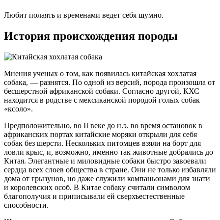
Любит полаять и временами ведет себя шумно.
История происхождения породы
Мнения ученых о том, как появилась китайская хохлатая
собака, — разнятся. По одной из версий, порода произошла от
бесшерстной африканской собаки. Согласно другой, КХС
находится в родстве с мексиканской породой голых собак
«ксоло».
Предположительно, во II веке до н.э. во время остановок в
африканских портах китайские моряки открыли для себя
собак без шерсти. Нескольких питомцев взяли на борт для
ловли крыс, и, возможно, именно так животные добрались до
Китая. Элегантные и миловидные собаки быстро завоевали
сердца всех слоев общества в стране. Они не только избавляли
дома от грызунов, но даже служили компаньонами для знати
и королевских особ. В Китае собаку считали символом
благополучия и приписывали ей сверхъестественные
способности.