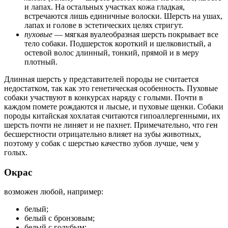
и лапах. На остальных участках кожа гладкая,
встречаются лишь единичные волоски. Шерсть на ушах,
лапах и голове в эстетических целях стригут.
пуховые
— мягкая вуалеобразная шерсть покрывает все
тело собаки. Подшерсток короткий и шелковистый, а
остевой волос длинный, тонкий, прямой и в меру
плотный.
Длинная шерсть у представителей породы не считается
недостатком, так как это генетическая особенность. Пуховые
собаки участвуют в конкурсах наряду с голыми. Почти в
каждом помете рождаются и лысые, и пуховые щенки. Собаки
породы китайская хохлатая считаются гипоаллергенными, их
шерсть почти не линяет и не пахнет. Примечательно, что ген
бесшерстности отрицательно влияет на зубы животных,
поэтому у собак с шерстью качество зубов лучше, чем у
голых.
Окрас
возможен любой, например:
белый;
белый с бронзовым;
белый с голубым;