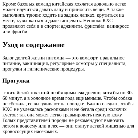
Кроме базовых команд китайская хохлатая довольно легко
может научиться давать лапу и приносить вещи. А также
выполнять трюки: ходить на задних лапках, крутиться на
месте, кувыркаться и даже танцевать. Неплохо КХС
проявляют себя и в спорте: аджилити, фристайл, каникросс
или фрисби.
Уход и содержание
Залог долгой жизни питомца — это комфорт, правильное
питание, вакцинация, регулярные осмотры у специалиста,
прогулки и гигиенические процедуры.
Прогулки
с китайской хохлатой необходимы ежедневно, хотя бы по 30-
60 минут, а в холодное время года еще меньше. Чтобы собака
не сбежала, ее выгуливают на поводке. Важно следить, чтобы
КХС не увлекалась раскопками и не бегала среди колючих
кустов: так она может легко травмировать нежную кожу.
Голых представителей породы не рекомендуют вывозить
летом к водоему или в лес — они станут легкой мишенью для
кровососущих насекомых.