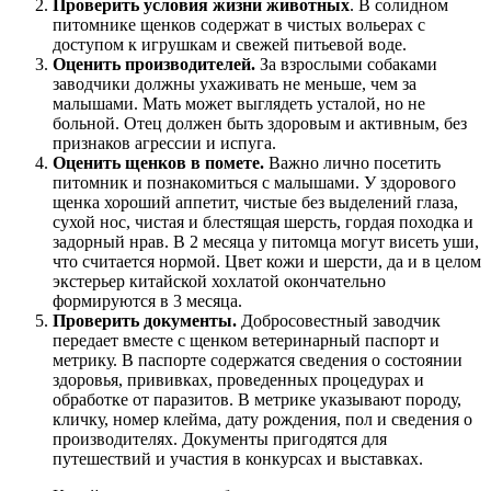
Проверить условия жизни животных
. В солидном
питомнике щенков содержат в чистых вольерах с
доступом к игрушкам и свежей питьевой воде.
Оценить производителей.
За взрослыми собаками
заводчики должны ухаживать не меньше, чем за
малышами. Мать может выглядеть усталой, но не
больной. Отец должен быть здоровым и активным, без
признаков агрессии и испуга.
Оценить щенков в помете.
Важно лично посетить
питомник и познакомиться с малышами. У здорового
щенка хороший аппетит, чистые без выделений глаза,
сухой нос, чистая и блестящая шерсть, гордая походка и
задорный нрав. В 2 месяца у питомца могут висеть уши,
что считается нормой. Цвет кожи и шерсти, да и в целом
экстерьер китайской хохлатой окончательно
формируются в 3 месяца.
Проверить документы.
Добросовестный заводчик
передает вместе с щенком ветеринарный паспорт и
метрику. В паспорте содержатся сведения о состоянии
здоровья, прививках, проведенных процедурах и
обработке от паразитов. В метрике указывают породу,
кличку, номер клейма, дату рождения, пол и сведения о
производителях. Документы пригодятся для
путешествий и участия в конкурсах и выставках.