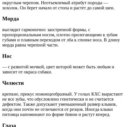
округлым черепом. Неотъемлемый атрибут породы —
хохолок. Он берет начало от стопа и растет до самой шеи.
Морда
выглядит гармонично:
заостренной формы, с
пропорциональным носом, плотно прилегающими к зубам
губами и плавным переходом от лба к спинке носа. В длину
морда равна черепной части.
Нос
— с развитой мочкой, цвет которой может быть любым и
зависит от окраса собаки.
Челюсти
крепкие, прикус ножницеобразный. У голых КХС вырастают
не все зубы, что обусловлено генетически и не считается
дефектом. Также допускают уменьшенный размер клыков,
когда они почти не отличаются от резцов. Иногда клыки
питомца напоминают по форме бивни и растут вперед.
Глаза