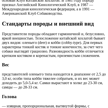
основан Клуб Китайской хохлатой. В 1981 году породу
признал Английский Кинологический Клуб, в 1987 —
Международная кинологическая федерация, а в 1991 —
Американский Клуб Собаководства.
Стандарты породы и внешний вид
Представители породы обладают гармоничной и, безусловно,
яркой внешностью. Телосложение китайской хохлатой бывает
двух видов: оленьего (deer) и кобби (cobby-type). Для первых
характерны тонкий костяк и тонкие конечности, за счет чего
собаки выглядят грациозно. Разновидность кобби отличается
крепким костяком и коренастым, приземистым сложением.
Вес
представителей оленьего типа находится в диапазоне от 2,5 до
3,0 кг, особи типа кобби тяжелее собратьев, и их вес может
доходить до 5,0-5,4 кг. Самки
вырастают в холке до 23-30 см,
самцы — до 28-33 см.
Голова
— изящная, пропорциональная, вытянутой формы, с