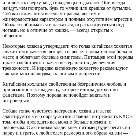
или лежать сверху, когда владельцы отдыхают. Они всегда
найдут, чем поиграть, будь то мячик или крышка от бутылки.
Собаки отличаются веселым нравом, легким и
жизнерадостным характером и полным отсутствием агрессии.
Обожают обниматься и ласкаться, играть и крутиться под
ногами, но в отличие от кошки, — всегда открыты к
общению.
Некоторые хозяева утверждают, что голая китайская хохлатая
служит им в качестве лекаря: согревает своим теплом больное
место и облегчает болевые симптомы. Питомцев этой породы
также задействуют в качестве терапевтов для лечения
тревожности. И нередко китайскую хохлатую рекомендуют
как компаньона людям, склонным к депрессии.
Китайским хохлатым свойственны безграничная любовь и
привязанность к владельцу, которые иногда доходят до
фанатизма. Поэтому порода не подойдет занятым и
интровертам.
Собака тонко чувствует настроение хозяина и легко
адаптируется к его образу жизни. Главная потребность КХС в
том, чтобы проводить как можно больше времени с
человеком. С активным владельцем питомец будет бегать по
парку и играть, с любителем размеренного образа жизни —