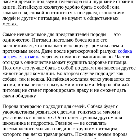
часами дремать под звуки телевизора или шуршание страниц
книги. Китайскую хохлатую удобно брать с собой: она
компактная, спокойно относится к поездкам, скоплениям
людей и другим питомцам, не шумит в общественных
местах.
Самое невыносимое для представителей породы — это
одиночество. Питомец настолько болезненно его
воспринимает, что оглашает всю округу громким лаем и
протяжным воем. Даже после краткосрочной разлуки
собака
встречает хозяина
чересчур шумно и эмоционально. Частая
отсидка в одиночестве может ухудшить здоровье питомца.
Поэтому его лучше брать с собой по делам или завести другое
животное для компании. Во втором случае подойдет как
собака, так и кошка. Китайская хохлатая легко уживается со
всеми, в том числе с грызунами и птицами. Миролюбивый
питомец не станет провоцировать драку и не сможет дать
сдачи обидчику.
Порода прекрасно подходит для семей. Собака будет с
удовольствием резвиться с детьми, гоняться за мячом и
участвовать в шалостях. Она станет лучшим другом для
школьника и подростка. Главное — не оставлять
несмышленого малыша наедине с хрупким питомцем,
которого так легко травмировать. Пожилым людям порода