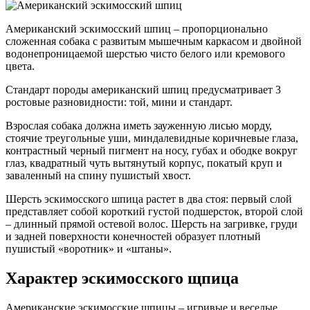
Американский эскимосский шпиц – пропорционально
сложенная собака с развитым мышечным каркасом и двойной
водонепроницаемой шерстью чисто белого или кремового
цвета.
Стандарт породы американский шпиц предусматривает 3
ростовые разновидности: той, мини и стандарт.
Взрослая собака должна иметь зауженную лисью морду,
стоячие треугольные уши, миндалевидные коричневые глаза,
контрастный черный пигмент на носу, губах и ободке вокруг
глаз, квадратный чуть вытянутый корпус, покатый круп и
заваленный на спину пушистый хвост.
Шерсть эскимосского шпица растет в два стоя: первый слой
представляет собой короткий густой подшерсток, второй слой
– длинный прямой остевой волос. Шерсть на загривке, груди
и задней поверхности конечностей образует плотный
пушистый «воротник» и «штаны».
Характер эскимосского щпица
Американские эскимосские шпицы – игривые и веселые