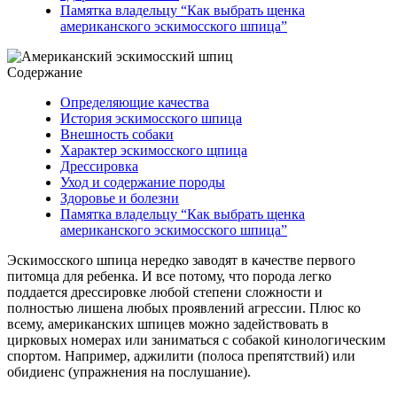
Памятка владельцу “Как выбрать щенка
американского эскимосского шпица”
Содержание
Определяющие качества
История эскимосского шпица
Внешность собаки
Характер эскимосского щпица
Дрессировка
Уход и содержание породы
Здоровье и болезни
Памятка владельцу “Как выбрать щенка
американского эскимосского шпица”
Эскимосского шпица нередко заводят в качестве первого
питомца для ребенка. И все потому, что порода легко
поддается дрессировке любой степени сложности и
полностью лишена любых проявлений агрессии. Плюс ко
всему, американских шпицев можно задействовать в
цирковых номерах или заниматься с собакой кинологическим
спортом. Например, аджилити (полоса препятствий) или
обидиенс (упражнения на послушание).