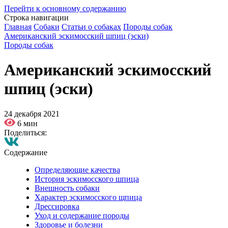
Перейти к основному содержанию
Строка навигации
Главная
Собаки
Статьи о собаках
Породы собак
Американский эскимосский шпиц (эски)
Породы собак
Американский эскимосский
шпиц (эски)
24 декабря 2021
6 мин
Поделиться:
Содержание
Определяющие качества
История эскимосского шпица
Внешность собаки
Характер эскимосского щпица
Дрессировка
Уход и содержание породы
Здоровье и болезни