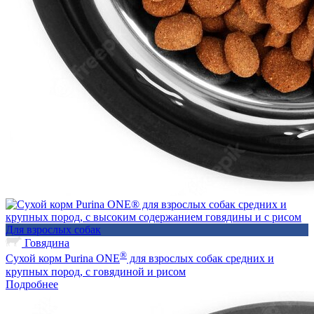
Для взрослых собак
Говядина
®
Сухой корм Purina ONE
для взрослых собак средних и
крупных пород, с говядиной и рисом
Подробнее