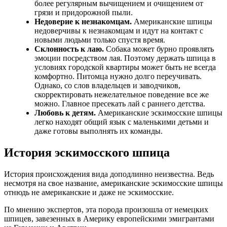
более регулярным вычищением и очищением от
грязи и придорожной пыли.
Недоверие к незнакомцам.
Американские шпицы
недоверчивы к незнакомцам и идут на контакт с
новыми людьми только спустя время.
Склонность к лаю.
Собака может бурно проявлять
эмоции посредством лая. Поэтому держать шпица в
условиях городской квартиры может быть не всегда
комфортно. Питомца нужно долго переучивать.
Однако, со слов владельцев и заводчиков,
скорректировать нежелательное поведение все же
можно. Главное пресекать лай с раннего детства.
Любовь к детям.
Американские эскимосские шпицы
легко находят общий язык с маленькими детьми и
даже готовы выполнять их команды.
История эскимосского шпица
История происхождения вида доподлинно неизвестна. Ведь
несмотря на свое название, американские эскимосские шпицы
отнюдь не американские и даже не эскимосские.
По мнению экспертов, эта порода произошла от немецких
шпицев, завезенных в Америку европейскими эмигрантами