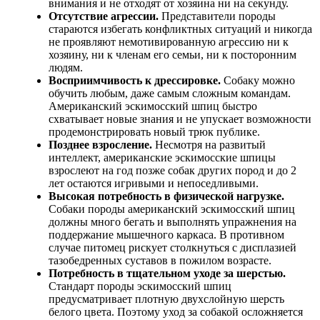
внимания и не отходят от хозяина ни на секунду.
Отсутствие агрессии.
Представители породы
стараются избегать конфликтных ситуаций и никогда
не проявляют немотивированную агрессию ни к
хозяину, ни к членам его семьи, ни к посторонним
людям.
Восприимчивость к дрессировке.
Собаку можно
обучить любым, даже самым сложным командам.
Американский эскимосский шпиц быстро
схватывает новые знания и не упускает возможности
продемонстрировать новый трюк публике.
Позднее взросление.
Несмотря на развитый
интеллект, американские эскимосские шпицы
взрослеют на год позже собак других пород и до 2
лет остаются игривыми и непоседливыми.
Высокая потребность в физической нагрузке.
Собаки породы американский эскимосский шпиц
должны много бегать и выполнять упражнения на
поддержание мышечного каркаса. В противном
случае питомец рискует столкнуться с дисплазией
тазобедренных суставов в пожилом возрасте.
Потребность в тщательном уходе за шерстью.
Стандарт породы эскимосский шпиц
предусматривает плотную двухслойную шерсть
белого цвета. Поэтому уход за собакой осложняется