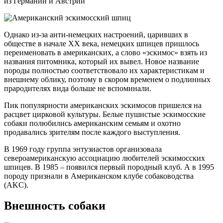
из Германии и Австрии
Однако из-за анти-немецких настроений, царивших в
обществе в начале XX века, немецких шпицев пришлось
переименовать в американских, а слово «эскимос» взять из
названия питомника, который их вывел. Новое название
породы полностью соответствовало их характеристикам и
внешнему облику, поэтому в скором временем о подлинных
прародителях вида больше не вспоминали.
Пик популярности американских эскимосов пришелся на
расцвет цирковой культуры. Белые пушистые эскимосские
собаки полюбились американским семьям и охотно
продавались зрителям после каждого выступления.
В 1969 году группа энтузиастов организовала
североамериканскую ассоциацию любителей эскимосских
шпицев. В 1985 – появился первый породный клуб. А в 1995
породу признали в Американском клубе собаководства
(AKC).
Внешность собаки