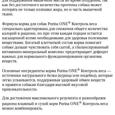
для поддержания мышечной массы во время похудения, так
как без достаточного количества протеина собака может
потерять не только излишки жира, но и часть мышечной
ткани.
®
Формула корма для собак Purina ONE
Контроль веса
специально адаптирована для снижения общего количества
калорий в рационе, но при этом каждая порция остается
насыщенной всеми необходимыми для здоровья полезными
веществами. Богатый клетчаткой состав корма помогает
собаке дольше чувствовать себя сытой, а сбалансированный
витаминно-минеральный комплекс предотвращает дефицит
важных для нормального функционирования организма
веществ.
®
Основные ингредиенты корма Purina ONE
Контроль веса —
источники натурального белка (курица или индейка), которые
легко усваиваются, поддерживая здоровый обмен веществ
и нравятся собакам благодаря высокой вкусовой
привлекательности
.
Для достижения максимального результата и разнообразия
®
рациона влажный и сухой корм Purina ONE
Контроль веса
можно комбинировать.