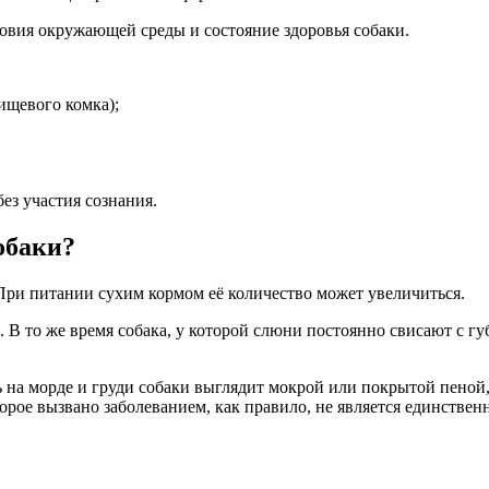
ловия окружающей среды и состояние здоровья собаки.
ищевого комка);
ез участия сознания.
обаки?
 При питании сухим кормом её количество может увеличиться.
В то же время собака, у которой слюни постоянно свисают с губ
а морде и груди собаки выглядит мокрой или покрытой пеной, с
орое вызвано заболеванием, как правило, не является единстве