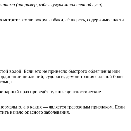
ами (например, кобель учуял запах течной суки),
 осмотрите землю вокруг собаки, её шерсть, содержимое пасти
той водой. Если это не принесло быстрого облегчения или
координации движений, судороги, демонстрация сильной боли
томца.
теринарный врач проведёт нужные диагностические
 нормально, а в каких — является тревожным признаком. Если
тить начало опасного заболевания.