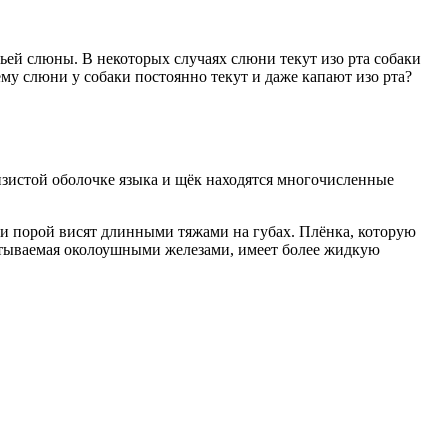
ьей слюны. В некоторых случаях слюни текут изо рта собаки
у слюни у собаки постоянно текут и даже капают изо рта?
зистой оболочке языка и щёк находятся многочисленные
и порой висят длинными тяжами на губах. Плёнка, которую
атываемая околоушными железами, имеет более жидкую