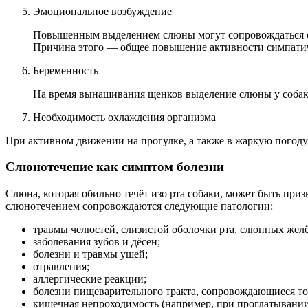
Эмоциональное возбуждение
Повышенным выделением слюны могут сопровождаться силь
Причина этого — общее повышение активности симпатич
Беременность
На время вынашивания щенков выделение слюны у собаки
Необходимость охлаждения организма
При активном движении на прогулке, а также в жаркую погоду 
Слюнотечение как симптом болезни
Слюна, которая обильно течёт изо рта собаки, может быть пр
слюнотечением сопровождаются следующие патологии:
травмы челюстей, слизистой оболочки рта, слюнных желё
заболевания зубов и дёсен;
болезни и травмы ушей;
отравления;
аллергические реакции;
болезни пищеварительного тракта, сопровождающиеся то
кишечная непроходимость (например, при проглатывании