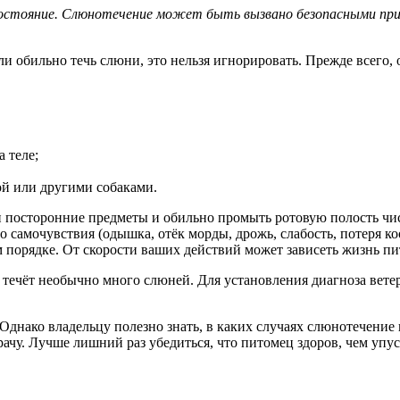
стояние. Слюнотечение может быть вызвано безопасными причин
ли обильно течь слюни, это нельзя игнорировать. Прежде всего,
 теле;
ой или другими собаками.
ти посторонние предметы и обильно промыть ротовую полость чис
о самочувствия (одышка, отёк морды, дрожь, слабость, потеря 
м порядке. От скорости ваших действий может зависеть жизнь пи
та течёт необычно много слюней. Для установления диагноза ве
 Однако владельцу полезно знать, в каких случаях слюнотечение
рачу. Лучше лишний раз убедиться, что питомец здоров, чем упус