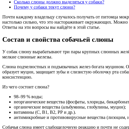
Сколько слюны должно выделяться у собаки?
Почему у собаки текут слюни?
Почти каждому владельцу случалось получать от питомца мокры
настолько сильно, что это настораживает окружающих. Можно 
Ответы на эти вопросы вы найдёте в этой статье.
Состав и свойства собачьей слюны
У собак слюну вырабатывают три пары крупных слюнных желёз
мелкие слюнные железы.
Слюна подчелюстных и подъязычных желез богата муцином. Он 
образует муцин, защищает зубы и слизистую оболочку рта со
консистенцию.
Из чего состоит слюна?
98–99 % воды;
неорганические вещества (фосфаты, хлориды, бикарбонаты 
органические вещества (альбумины, глобулины, муцин);
витамины (С, В1, В2, РР и др.).
антимикробные и противовирусные вещества (лизоцим, 
Собачья слюна имеет слабощелочную реакцию и почти не сод