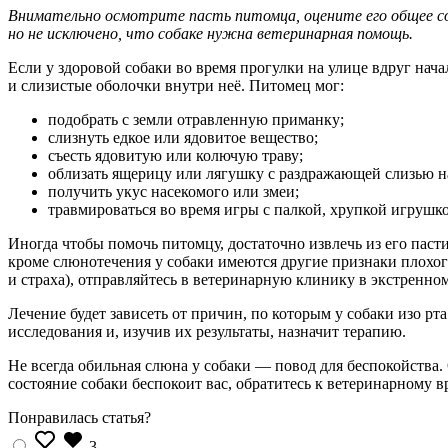
Внимательно осмотрите пасть питомца, оцените его общее со
но не исключено, что собаке нужна ветеринарная помощь.
Если у здоровой собаки во время прогулки на улице вдруг нача
и слизистые оболочки внутри неё. Питомец мог:
подобрать с земли отравленную приманку;
слизнуть едкое или ядовитое вещество;
съесть ядовитую или колючую траву;
облизать ящерицу или лягушку с раздражающей слизью на
получить укус насекомого или змеи;
травмироваться во время игры с палкой, хрупкой игрушк
Иногда чтобы помочь питомцу, достаточно извлечь из его пас
кроме слюнотечения у собаки имеются другие признаки плохог
и страха), отправляйтесь в ветеринарную клинику в экстренно
Лечение будет зависеть от причин, по которым у собаки изо р
исследования и, изучив их результаты, назначит терапию.
Не всегда обильная слюна у собаки — повод для беспокойства.
состояние собаки беспокоит вас, обратитесь к ветеринарному в
Понравилась статья?
3