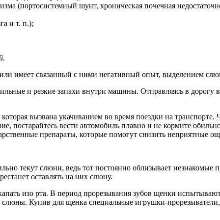
ма (портосистемный шунт, хроническая почечная недостаточност
 и т. п.);
й.
е или имеет связанный с ними негативный опыт, выделением слю
 сильные и резкие запахи внутри машины. Отправляясь в дорогу
которая вызвана укачиванием во время поездки на транспорте. 
ние, постарайтесь вести автомобиль плавно и не кормите обильн
карственные препараты, которые помогут снизить неприятные ощ
ильно текут слюни, ведь тот постоянно облизывает незнакомые 
ерестанет оставлять на них слюну.
капать изо рта. В период прорезывания зубов щенки испытывают
е слюны. Купив для щенка специальные игрушки-прорезыватели,