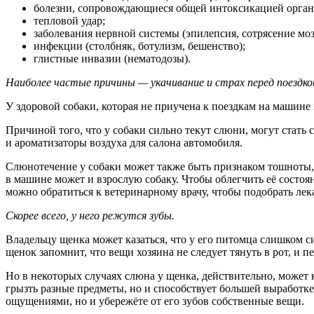
болезни, сопровождающиеся общей интоксикацией организ
тепловой удар;
заболевания нервной системы (эпилепсия, сотрясение мозга
инфекции (столбняк, ботулизм, бешенство);
глистные инвазии (нематодозы).
Наиболее частые причины — укачивание и страх перед поездко
У здоровой собаки, которая не приучена к поездкам на машин
Причиной того, что у собаки сильно текут слюни, могут стать
и ароматизаторы воздуха для салона автомобиля.
Слюнотечение у собаки может также быть признаком тошноты, 
в машине может и взрослую собаку. Чтобы облегчить её состоя
можно обратиться к ветеринарному врачу, чтобы подобрать ле
Скорее всего, у него режутся зубы.
Владельцу щенка может казаться, что у его питомца слишком с
щенок запомнит, что вещи хозяина не следует тянуть в рот, и п
Но в некоторых случаях слюна у щенка, действительно, может 
грызть разные предметы, но и способствует большей выработк
ощущениями, но и убережёте от его зубов собственные вещи.