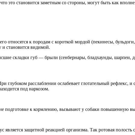
 что это становится заметным со стороны, могут быть как впол
го относятся к породам с короткой мордой (пекинесы, бульдоги,
 и становится видимой.
сшие складки губ — брыли (сенбернары, бладхаунды, шарпеи, дог
ри глубоком расслаблении ослабевает глотательный рефлекс, и 
находится под наркозом.
ующие подготовке к кормлению, вызывают у собаки повышенную в
 является защитной реакцией организма. Так ротовая полость 