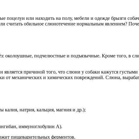
е поцелуи или находить на полу, мебели и одежде брызги собач
ли считать обильное слюнотечение нормальным явлением? Почем
: околоушные, подчелюстные и подъязычные. Кроме того, в сли
является причиной того, что слюни у собаки кажутся густыми 
баки от механических и химических повреждений. Слюна, выраб
калия, натрия, кальция, магния и др.);
ингибан, иммуноглобулин А).
ержит пищеварительных ферментов.