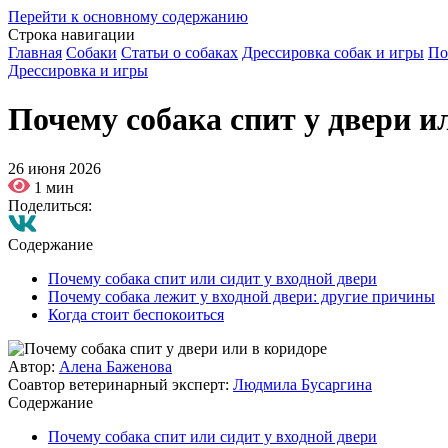
Перейти к основному содержанию
Строка навигации
Главная
Собаки
Статьи о собаках
Дрессировка собак и игры
По
Дрессировка и игры
Почему собака спит у двери и
26 июня 2026
1 мин
Поделиться:
Содержание
Почему собака спит или сидит у входной двери
Почему собака лежит у входной двери: другие причины
Когда стоит беспокоиться
Автор:
Алена Баженова
Соавтор ветеринарный эксперт:
Людмила Бусаргина
Содержание
Почему собака спит или сидит у входной двери