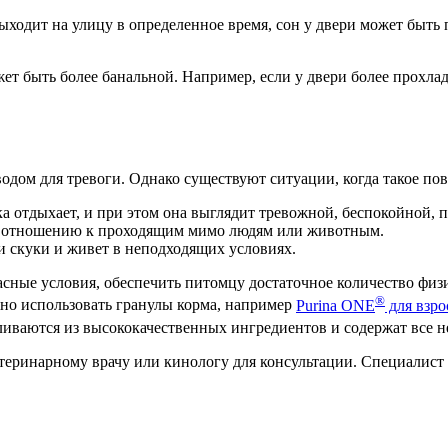
ыходит на улицу в определенное время, сон у двери может быть 
ет быть более банальной. Например, если у двери более прохлад
водом для тревоги. Однако существуют ситуации, когда такое по
ка отдыхает, и при этом она выглядит тревожной, беспокойной, 
 по отношению к проходящим мимо людям или животным.
и скуки и живет в неподходящих условиях.
пасные условия, обеспечить питомцу достаточное количество фи
®
жно использовать гранулы корма, например
Purina ONE
для взро
иваются из высококачественных ингредиентов и содержат все н
теринарному врачу или кинологу для консультации. Специалист 