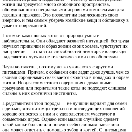
жизни им требуется много свободного пространства,
оборудованного специальными игровыми комплексами для
лазанья и прыжков. Это позволит им выплескивать свою
энергию, и тем самым уберечь хозяйские вещи и обстановку в
доме от повреждений.
Потомки камышовых котов от природы умны и
наблюдательны. Они обладают развитой интуицией, без труда
изучают привычки и образ жизни своих хозяев, чувствуют их
настроение — из-за этих способностей некоторые владельцы
наделяют их чуть ли не телепатическими способностями.
Чаузи контактны, поэтому легко уживаются с другими
питомцами. Причем, с собаками они ладят даже лучше, чем со
своими сородичами: сказывается сходство в повадках и образе
жизни. Но для совместного содержания с домашними
грызунами или пернатыми такие коты не подходят: слишком
сильны в них охотничьи инстинкты.
Представители этой породы — не лучший вариант для семей
с детьми, хотя питомцы третьего и последующих поколений
хорошо относятся к ним и с удовольствием участвуют в
совместных играх. Однако если малыш случайно сделает
такой кошке больно или поведет себя слишком навязчиво —
она может ответить с помощью зубов и когтей. С питомцами