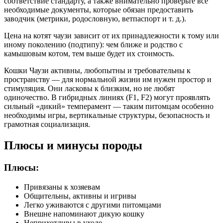
соответствие стандарту, а также внимательно проверьте все
необходимые документы, которые обязан предоставить
заводчик (метрики, родословную, ветпаспорт и т. д.).
Цена на котят чаузи зависит от их принадлежности к тому или
иному поколению (подтипу): чем ближе и родство с
камышовым котом, тем выше будет их стоимость.
Кошки Чаузи активны, любопытны и требовательны к
пространству — для нормальной жизни им нужен простор и
стимуляция. Они ласковы к близким, но не любят
одиночество. В гибридных линиях (F1, F2) могут проявлять
сильный «дикий» темперамент — таким питомцам особенно
необходимы игры, вертикальные структуры, безопасность и
грамотная социализация.
Плюсы и минусы породы
Плюсы:
Привязаны к хозяевам
Общительны, активны и игривы
Легко уживаются с другими питомцами
Внешне напоминают дикую кошку
Неприхотливы в уходе