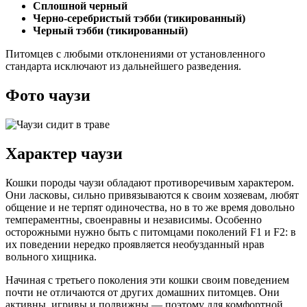
Сплошной черный
Черно-серебристый тэбби (тикированный)
Черный тэбби (тикированный)
Питомцев с любыми отклонениями от установленного
стандарта исключают из дальнейшего разведения.
Фото чаузи
Характер чаузи
Кошки породы чаузи обладают противоречивым характером.
Они ласковы, сильно привязываются к своим хозяевам, любят
общение и не терпят одиночества, но в то же время довольно
темпераментны, своенравны и независимы. Особенно
осторожными нужно быть с питомцами поколений F1 и F2: в
их поведении нередко проявляется необузданный нрав
вольного хищника.
Начиная с третьего поколения эти кошки своим поведением
почти не отличаются от других домашних питомцев. Они
активны, игривы и подвижны — поэтому для комфортной