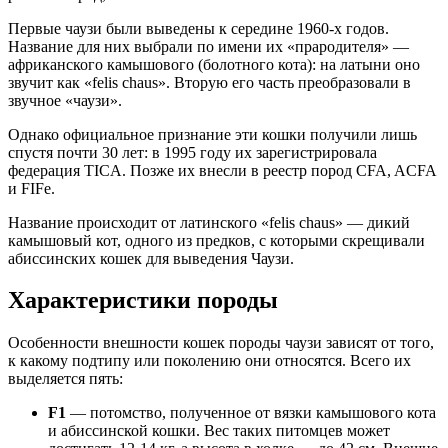
Первые чаузи были выведены к середине 1960-х годов.
Название для них выбрали по имени их «прародителя» —
африканского камышового (болотного кота): на латыни оно
звучит как «felis chaus». Вторую его часть преобразовали в
звучное «чаузи».
Однако официальное признание эти кошки получили лишь
спустя почти 30 лет: в 1995 году их зарегистрировала
федерация TICA. Позже их внесли в реестр пород CFA, ACFA
и FIFe.
Название происходит от латинского «felis chaus» — дикий
камышовый кот, одного из предков, с которыми скрещивали
абиссинских кошек для выведения Чаузи.
Характеристики породы
Особенности внешности кошек породы чаузи зависят от того,
к какому подтипу или поколению они относятся. Всего их
выделяется пять:
F1
— потомство, полученное от вязки камышового кота
и абиссинской кошки. Вес таких питомцев может