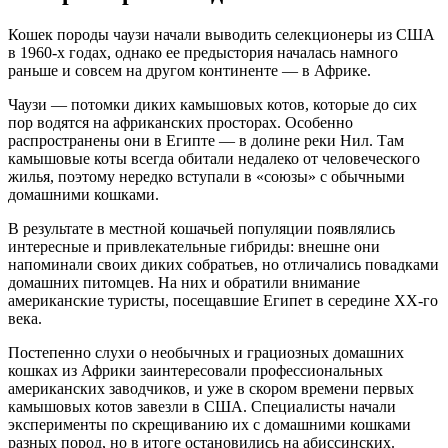
Кошек породы чаузи начали выводить селекционеры из США
в 1960-х годах, однако ее предыстория началась намного
раньше и совсем на другом континенте — в Африке.
Чаузи — потомки диких камышовых котов, которые до сих
пор водятся на африканских просторах. Особенно
распространены они в Египте — в долине реки Нил. Там
камышовые коты всегда обитали недалеко от человеческого
жилья, поэтому нередко вступали в «союзы» с обычными
домашними кошками.
В результате в местной кошачьей популяции появлялись
интересные и привлекательные гибриды: внешне они
напоминали своих диких собратьев, но отличались повадками
домашних питомцев. На них и обратили внимание
американские туристы, посещавшие Египет в середине XX-го
века.
Постепенно слухи о необычных и грациозных домашних
кошках из Африки заинтересовали профессиональных
американских заводчиков, и уже в скором времени первых
камышовых котов завезли в США. Специалисты начали
эксперименты по скрещиванию их с домашними кошками
разных пород, но в итоге остановились на абиссинских.