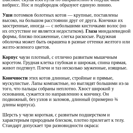
вибрисс. Нос и подбородок образуют единую линию.
Уши
потомков болотных котов — крупные, поставлены
высоко, на большом расстоянии друг от друга. Кончики их
заостренные, иногда — с небольшими кисточками волос (но
их отсутствие не является недостатком).
Глаза
миндалевидной
формы, близко посаженные, слегка раскосые. Радужная
оболочка может быть окрашена в разные оттенки желтого или
желто-зеленого цветов.
Корпус
чаузи плотный, с отлично развитым мышечным
корсетом. Грудная клетка глубокая и широкая, спина прямая,
живот подтянут. Плечи и таз несколько зауженные, изящные.
Конечности
этих котов длинные, стройные и прямые,
мускулистые. Лапы компактные, но выглядят большими из-за
того, что пальцы собраны неплотно. Хвост широкий у
основания, сужается по направлению к кончику. Он
подвижный, без узлов и заломов, длинный (примерно ¾
длины корпуса).
Шерсть у чаузи короткая, с развитым подшерстком и
характерным природным блеском, плотно прилегает к телу.
Стандарт допускает три разновидности окраса: