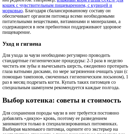
кошек с чувствительным пищеварением, с курицей и
морковью
. Благодаря сбалансированному составу он
обеспечивает организм питомца всеми необходимыми
питательными веществами, витаминами и минералами, а
содержащиеся в нем пребиотики поддерживают здоровое
пищеварение.
Уход и гигиена
Для ухода за чаузи необходимо регулярно проводить
стандартные гигиенические процедуры: 2-3 раза в неделю
чистить им зубы и вычесывать шерсть, ежедневно протирать
глаза ватными дисками, по мере загрязнения очищать уши (с
помощью тампонов, смоченных гигиеническим лосьоном), 1
раз в месяц подрезать когти. Купать таких питомцев со
специальным шампунем рекомендуется каждые полгода.
Выбор котенка: советы и стоимость
Для сохранения породы чаузи в нее требуется постоянно
добавлять «дикую» кровь, поэтому ее разведением
занимаются только в специализированных питомниках.
Выбирая маленького питомца, оцените его экстерьер на