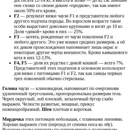
достигать 12-14 кг, а высота в холке — до 42 см. Внешне
они схожи со своим диким «предком», так как имеют
около 50% его крови.
F2
— результат вязки чаузи F1 и представителя любого
другого подтипа породы. Во взрослом возрасте такие
особи вырастают довольно крупными и весят до 10 кг.
Доля «дикой» крови в них — 25%.
F3
— котята, рожденные от чаузи поколения F2 и
любого другого. Это уже кошки средних размеров, а об
их диком происхождении напоминает лишь окрас и
некоторые другие черты внешности. Крови камышового
кота в них 12-13%.
F4, F5
— доля их родства с дикой кошкой — всего 7%.
Представителей этих подтипов в основном используют
для вязки с питомцами F1 и F2, так как самцы первых
трех поколений обычно стерильны.
Голова
чаузи — клиновидная, напоминает по очертаниям
удлиненный треугольник, пропорциональна размерам тела.
Череп округлый, лоб плоский, затылочный бугор слабо
выражен. Челюсти развитые, мощные, прикус
ножницеобразный.
Шея
плотная и короткая.
Мордочка
этих питомцев небольшая, с плавными линиями.
Хорошо выражен стоп (переход от спинки носа ко лбу).
Высокие скулы изогнуты по направлению к подушечкам