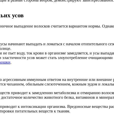
щие в разные стороны веером, демонстрируют заинтересованнос
ьих усов
ничное выпадение волосков считается вариантом нормы. Однак
усы начинают выпадать и ломаться с началом отопительного сез
солнце.
 не пьет воду, ток крови в организме замедляется, и усы выпада
 эластичности усов может стать злоупотребление очищающими с
 кошки
.
о агрессивным иммунным ответом на внутренние или внешние р
ется чиханием, обильным слезотечением, кожным зудом и локал
ществ приводит к замедлению метаболизма и отмиранию волося
 достаточное количество животного белка, витаминов и минерал
риводит к интоксикации организма. Вредоносные вещества расп
ировки питательных веществ к тканям.