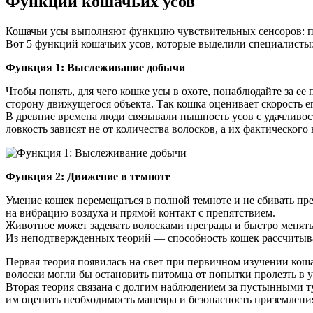
Функции кошачьих усов
Кошачьи усы выполняют функцию чувствительных сенсоров: по
Вот 5 функций кошачьих усов, которые выделили специалисты
Функция 1: Выслеживание добычи
Чтобы понять, для чего кошке усы в охоте, понаблюдайте за 
сторону движущегося объекта. Так кошка оценивает скорость е
В древние времена люди связывали пышность усов с удачливост
ловкость зависят не от количества волосков, а их фактического
Функция 2: Движение в темноте
Умение кошек перемещаться в полной темноте и не сбивать пре
на вибрацию воздуха и прямой контакт с препятствием.
Животное может задевать волосками преграды и быстро менять
Из неподтвержденных теорий — способность кошек рассчитыват
Первая теория появилась на свет при первичном изучении кош
волоски могли бы остановить питомца от попытки пролезть в 
Вторая теория связана с долгим наблюдением за пустынными 
им оценить необходимость маневра и безопасность приземлени