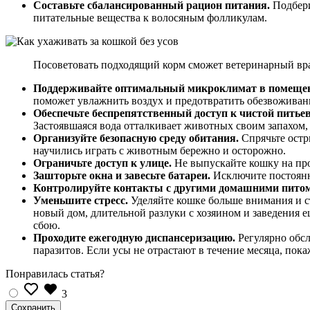
Составьте сбалансированный рацион питания.
Подбери
питательные вещества к волосяным фолликулам.
Посоветовать подходящий корм сможет ветеринарный вра
Поддерживайте оптимальный микроклимат в помеще
поможет увлажнить воздух и предотвратить обезвоживан
Обеспечьте беспрепятственный доступ к чистой питье
Застоявшаяся вода отталкивает животных своим запахом
Организуйте безопасную среду обитания.
Спрячьте остр
научились играть с животным бережно и осторожно.
Ограничьте доступ к улице.
Не выпускайте кошку на про
Зашторьте окна и завесьте батареи.
Исключите постоянн
Контролируйте контакты с другими домашними пито
Уменьшите стресс.
Уделяйте кошке больше внимания и ст
новый дом, длительной разлуки с хозяином и заведения 
сбою.
Проходите ежегодную диспансеризацию.
Регулярно обсл
паразитов. Если усы не отрастают в течение месяца, пок
Понравилась статья?
3