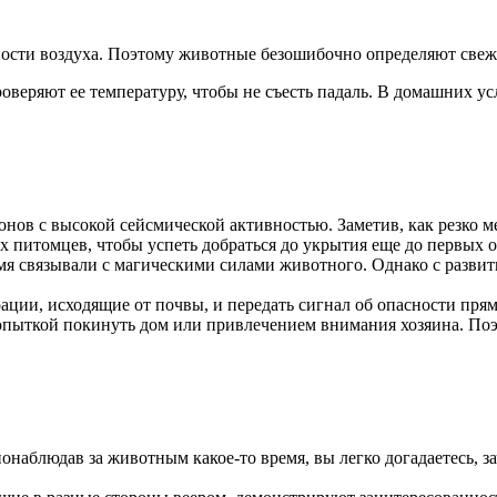
ости воздуха. Поэтому животные безошибочно определяют свеж
оверяют ее температуру, чтобы не съесть падаль. В домашних у
ов с высокой сейсмической активностью. Заметив, как резко ме
 питомцев, чтобы успеть добраться до укрытия еще до первых 
мя связывали с магическими силами животного. Однако с разви
ции, исходящие от почвы, и передать сигнал об опасности прям
опыткой покинуть дом или привлечением внимания хозяина. По
аблюдав за животным какое-то время, вы легко догадаетесь, зач