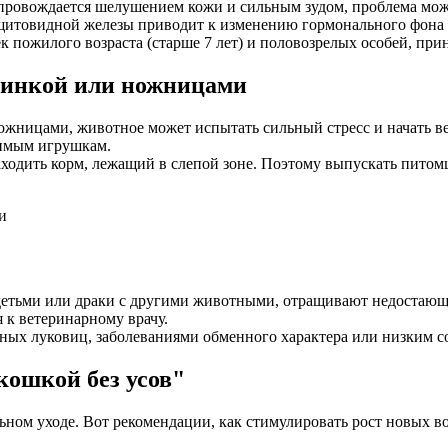
провождается шелушением кожи и сильным зудом, проблема мож
товидной железы приводит к изменению гормонального фона и
к пожилого возраста (старше 7 лет) и половозрелых особей, п
ашинкой или ножницами
жницами, животное может испытать сильный стресс и начать вес
бимым игрушкам.
аходить корм, лежащий в слепой зоне. Поэтому выпускать питомц
 детьми или драки с другими животными, отращивают недостающи
 к ветеринарному врачу.
яных луковиц, заболеваниями обменного характера или низким 
кошкой без усов"
ьном уходе. Вот рекомендации, как стимулировать рост новых в