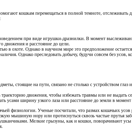
могают кошкам перемещаться в полной темноте, отслеживать д
:
ее поведением при виде игрушки-дразнилки. В момент выслежива
го движения и расстояние до цели.
ью в охоте. Однако в научном мире это предположение остается 
 наличия. Однако преследовать добычу, будучи совсем без усов, к
дметы, стоящие на пути, связано не столько с устройством глаз
 траекторию движения, чтобы избежать травмы или не выдать с
ь усами ширину узкого лаза или расстояние до земли в момент
ачьей физиологии. Ученые посчитали, что размах кошачьих усов
узкую мышиную нору или протиснуться сквозь частые прутья заб
тушканчиками. Мелкие грызуны, как и кошки, поворачивают усы
я.