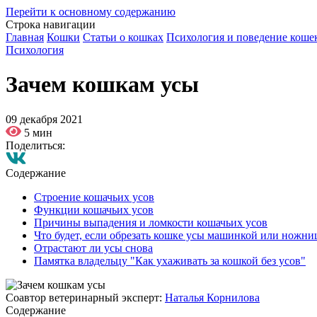
Перейти к основному содержанию
Строка навигации
Главная
Кошки
Статьи о кошках
Психология и поведение коше
Психология
Зачем кошкам усы
09 декабря 2021
5 мин
Поделиться:
Содержание
Строение кошачьих усов
Функции кошачьих усов
Причины выпадения и ломкости кошачьих усов
Что будет, если обрезать кошке усы машинкой или ножн
Отрастают ли усы снова
Памятка владельцу "Как ухаживать за кошкой без усов"
Соавтор ветеринарный эксперт:
Наталья Корнилова
Содержание