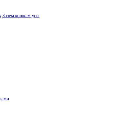
к
Зачем кошкам усы
ицами