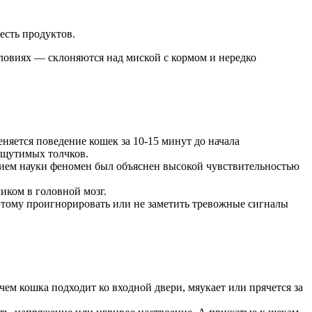
есть продуктов.
словиях — склоняются над миской с кормом и нередко
няется поведение кошек за 10-15 минут до начала
ощутимых толчков.
тием науки феномен был объяснен высокой чувствительностью
иком в головной мозг.
этому проигнорировать или не заметить тревожные сигналы
ем кошка подходит ко входной двери, мяукает или прячется за