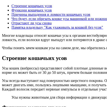
Строение кошачьих усов
Функции кошачьих усов
Причины выпадения и ломкости кошачьих усов
Что будет, если обрезать кошке усы машинкой или ножн
Отрастают ли усы снова
Памятка владельцу "Как ухаживать за кошкой без усов"
Многие владельцы относят кошачьи усы к органам вестибулярн
ловкость, если волоски вдруг выпадут или потеряются в драке
Чтобы понять зачем кошкам усы на самом деле, мы обратились
Строение кошачьих усов
Усы кошек (вибриссы) представляют собой плотные длинные вол
норме их может быть от 30 до 50 штук, причем больше половин
Усы всегда выступают над поверхностью шерстного покрова. О
может двигать ими, пользуясь лицевыми мышцами, и получат
Каждый волосок передает нервные импульсы в отдельные участ
Усы нужны животным для сбора информации о движущихся