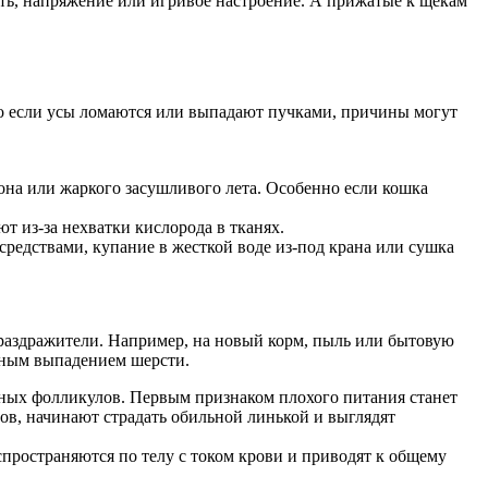
ть, напряжение или игривое настроение. А прижатые к щекам
о если усы ломаются или выпадают пучками, причины могут
она или жаркого засушливого лета. Особенно если кошка
ют из-за нехватки кислорода в тканях.
редствами, купание в жесткой воде из-под крана или сушка
аздражители. Например, на новый корм, пыль или бытовую
ьным выпадением шерсти.
ных фолликулов. Первым признаком плохого питания станет
ов, начинают страдать обильной линькой и выглядят
ространяются по телу с током крови и приводят к общему