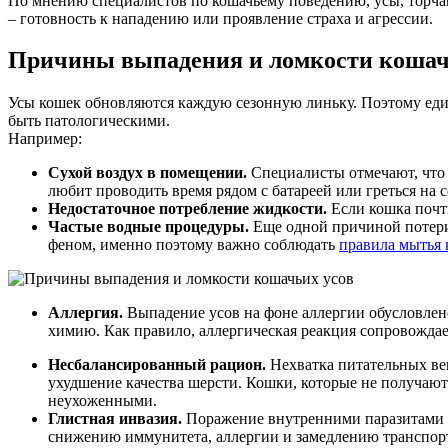
По мнению специалистов по кошачьему поведению, усы, торча
– готовность к нападению или проявление страха и агрессии.
Причины выпадения и ломкости кошач
Усы кошек обновляются каждую сезонную линьку. Поэтому еди
быть патологическими.
Например:
Сухой воздух в помещении.
Специалисты отмечают, что 
любит проводить время рядом с батареей или греться на 
Недостаточное потребление жидкости.
Если кошка почти
Частые водные процедуры.
Еще одной причиной потери
феном, именно поэтому важно соблюдать
правила мытья
Аллергия.
Выпадение усов на фоне аллергии обусловлен
химию. Как правило, аллергическая реакция сопровожда
Несбалансированный рацион.
Нехватка питательных ве
ухудшение качества шерсти. Кошки, которые не получают
неухоженными.
Глистная инвазия.
Поражение внутренними паразитами п
снижению иммунитета, аллергии и замедлению транспорт