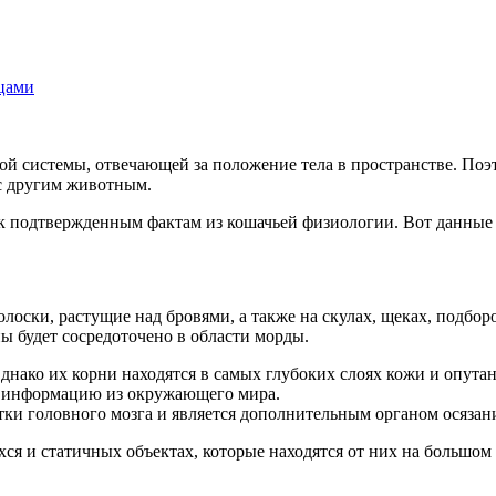
ицами
ой системы, отвечающей за положение тела в пространстве. По
 с другим животным.
 к подтвержденным фактам из кошачьей физиологии. Вот данные 
оски, растущие над бровями, а также на скулах, щеках, подбор
ы будет сосредоточено в области морды.
днако их корни находятся в самых глубоких слоях кожи и опут
ь информацию из окружающего мира.
ки головного мозга и является дополнительным органом осязан
 и статичных объектах, которые находятся от них на большом 