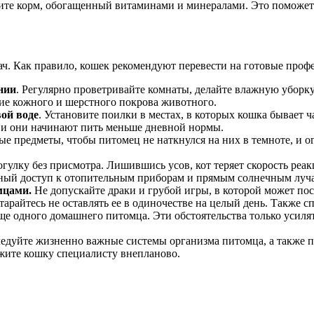
те корм, обогащенный витаминами и минералами. Это поможет 
ч. Как правило, кошек рекомендуют перевести на готовые проф
нии
. Регулярно проветривайте комнаты, делайте влажную уборку
ие кожного и шерстного покрова животного.
вой воде
. Установите поилки в местах, в которых кошка бывает ч
, и они начинают пить меньше дневной нормы.
ые предметы, чтобы питомец не наткнулся на них в темноте, и о
гулку без присмотра. Лишившись усов, кот теряет скорость реа
ый доступ к отопительным приборам и прямым солнечным луч
мцами.
Не допускайте драки и грубой игры, в которой может пос
арайтесь не оставлять ее в одиночестве на целый день. Также с
еще одного домашнего питомца. Эти обстоятельства только усил
едуйте жизненно важные системы организма питомца, а также 
ажите кошку специалисту внепланово.