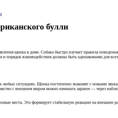
и
ериканского булли
явления щенка в доме. Собака быстро изучает правила поведени
я и порядок взаимодействия должны быть одинаковыми для всех
я в любых ситуациях. Щенка постепенно знакомят с новыми зву
мство с внешним миром можно начинать заранее — через наблюд
новые места. Это формирует стабильную реакцию на внешние ра