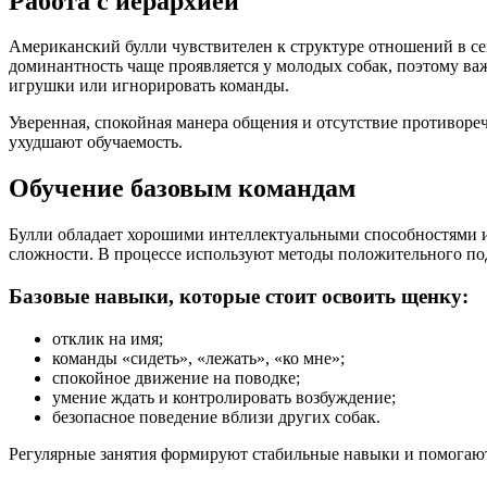
Работа с иерархией
Американский булли чувствителен к структуре отношений в сем
доминантность чаще проявляется у молодых собак, поэтому важ
игрушки или игнорировать команды.
Уверенная, спокойная манера общения и отсутствие противор
ухудшают обучаемость.
Обучение базовым командам
Булли обладает хорошими интеллектуальными способностями и 
сложности. В процессе используют методы положительного под
Базовые навыки, которые стоит освоить щенку:
отклик на имя;
команды «сидеть», «лежать», «ко мне»;
спокойное движение на поводке;
умение ждать и контролировать возбуждение;
безопасное поведение вблизи других собак.
Регулярные занятия формируют стабильные навыки и помогают 