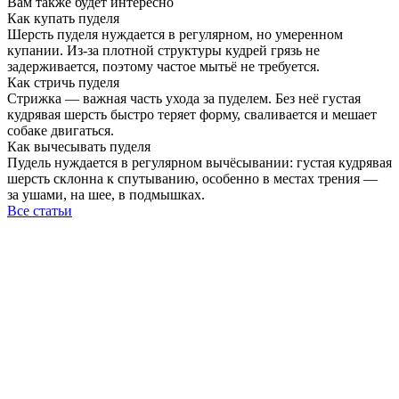
Вам также будет интересно
Как купать пуделя
Шерсть пуделя нуждается в регулярном, но умеренном
купании. Из-за плотной структуры кудрей грязь не
задерживается, поэтому частое мытьё не требуется.
Как стричь пуделя
Стрижка — важная часть ухода за пуделем. Без неё густая
кудрявая шерсть быстро теряет форму, сваливается и мешает
собаке двигаться.
Как вычесывать пуделя
Пудель нуждается в регулярном вычёсывании: густая кудрявая
шерсть склонна к спутыванию, особенно в местах трения —
за ушами, на шее, в подмышках.
Все статьи