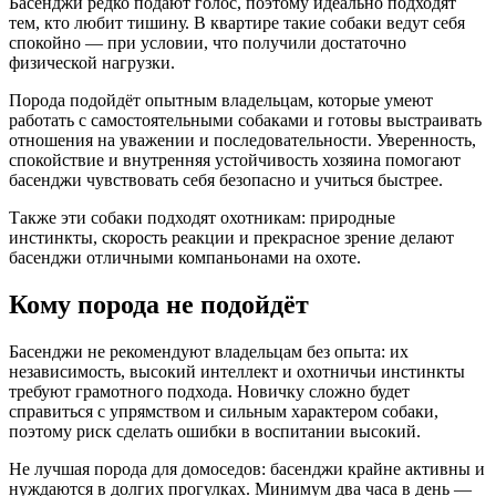
Басенджи редко подают голос, поэтому идеально подходят
тем, кто любит тишину. В квартире такие собаки ведут себя
спокойно — при условии, что получили достаточно
физической нагрузки.
Порода подойдёт опытным владельцам, которые умеют
работать с самостоятельными собаками и готовы выстраивать
отношения на уважении и последовательности. Уверенность,
спокойствие и внутренняя устойчивость хозяина помогают
басенджи чувствовать себя безопасно и учиться быстрее.
Также эти собаки подходят охотникам: природные
инстинкты, скорость реакции и прекрасное зрение делают
басенджи отличными компаньонами на охоте.
Кому порода не подойдёт
Басенджи не рекомендуют владельцам без опыта: их
независимость, высокий интеллект и охотничьи инстинкты
требуют грамотного подхода. Новичку сложно будет
справиться с упрямством и сильным характером собаки,
поэтому риск сделать ошибки в воспитании высокий.
Не лучшая порода для домоседов: басенджи крайне активны и
нуждаются в долгих прогулках. Минимум два часа в день —