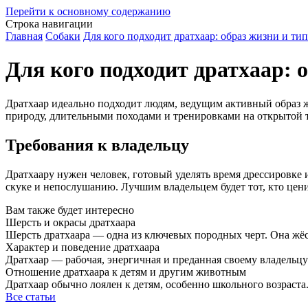
Перейти к основному содержанию
Строка навигации
Главная
Собаки
Для кого подходит дратхаар: образ жизни и ти
Для кого подходит дратхаар: 
Дратхаар идеально подходит людям, ведущим активный образ ж
природу, длительными походами и тренировками на открытой 
Требования к владельцу
Дратхаару нужен человек, готовый уделять время дрессировке 
скуке и непослушанию. Лучшим владельцем будет тот, кто цени
Вам также будет интересно
Шерсть и окрасы дратхаара
Шерсть дратхаара — одна из ключевых породных черт. Она жёс
Характер и поведение дратхаара
Дратхаар — рабочая, энергичная и преданная своему владельцу
Отношение дратхаара к детям и другим животным
Дратхаар обычно лоялен к детям, особенно школьного возраст
Все статьи