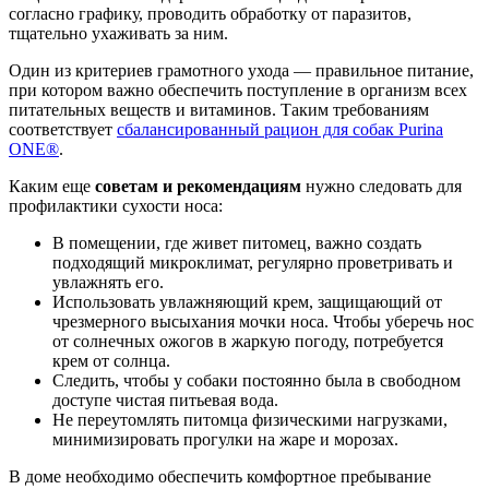
согласно графику, проводить обработку от паразитов,
тщательно ухаживать за ним.
Один из критериев грамотного ухода — правильное питание,
при котором важно обеспечить поступление в организм всех
питательных веществ и витаминов. Таким требованиям
соответствует
сбалансированный рацион для собак Purina
ONE®
.
Каким еще
советам и рекомендациям
нужно следовать для
профилактики сухости носа:
В помещении, где живет питомец, важно создать
подходящий микроклимат, регулярно проветривать и
увлажнять его.
Использовать увлажняющий крем, защищающий от
чрезмерного высыхания мочки носа. Чтобы уберечь нос
от солнечных ожогов в жаркую погоду, потребуется
крем от солнца.
Следить, чтобы у собаки постоянно была в свободном
доступе чистая питьевая вода.
Не переутомлять питомца физическими нагрузками,
минимизировать прогулки на жаре и морозах.
В доме необходимо обеспечить комфортное пребывание