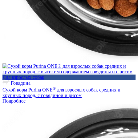
Для взрослых собак
Говядина
®
Сухой корм Purina ONE
для взрослых собак средних и
крупных пород, с говядиной и рисом
Подробнее