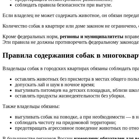
соблюдать правила безопасности при выгуле.
Если владелец не может содержать животное, он обязан переда
Количество собак в квартире или доме законом не ограничено, 
Кроме федеральных норм,
регионы и муниципалитеты
вправе
Эти правила не должны противоречить федеральному законодат
Правила содержания собак в многоква
Владельцы собак в городских квартирах обязаны соблюдать пра
оставлять животных без присмотра в местах общего поль
допускать лай и шум в ночное время;
выгуливать питомцев на детских площадках, вблизи шко
оставлять продукты жизнедеятельности без уборки.
Также владельцы обязаны:
выгуливать собак на поводке, а при необходимости — в 
соблюдать чистоту на придомовой территории;
предотвращать агрессивное поведение животных по отн
В большинстве регионов России
намордник обязателен для в