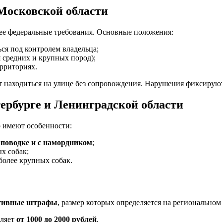
Московской области
щее федеральные требования. Основные положения:
я под контролем владельца;
я средних и крупных пород);
ерриториях.
ут находиться на улице без сопровождения. Нарушения фиксиру
ербурге и Ленинградской области
о имеют особенности:
 поводке и с намордником
;
х собак;
более крупных собак.
тивные штрафы
, размер которых определяется на региональном
вляет
от 1000 до 2000 рублей
.