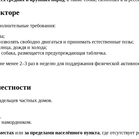
екторе
полнительные требования:
на;
позволять свободно двигаться и принимать естественные позы;
лнца, дождя и холода;
я собака, размещается предупреждающая табличка.
е менее 2–3 раз в неделю для поддержания физической активно
местности
адельцев частных домов.
.
с намордником.
местах
или
за пределами населённого пункта
, где отсутствует