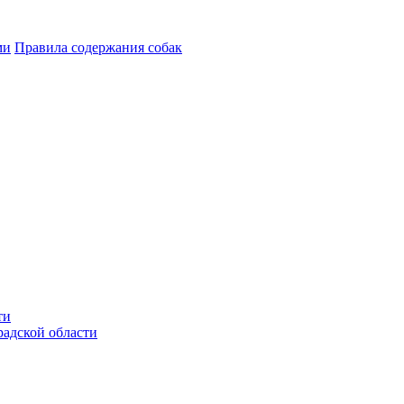
ми
Правила содержания собак
ти
радской области