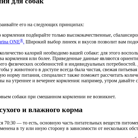
ия для собак
раивайте его на следующих принципах:
 кормления подбирайте только высококачественные, сбалансиро
®
urina ONE
.
Широкий выбор линеек и вкусов позволит вам подоб
е количество калорий необходимо вашей собаке: для этого воспо
 два кормления или более. Приведенные данные являются орие
 его физических особенностей и индивидуальных потребностей. 
обы у животного в доступе всегда была чистая, свежая питьевая 
ную норму питания, специалист также поможет рассчитать колич
ы на утреннее и вечернее кормления: например, утром давайте
овьем собаки при смешанном кормлении не возникнет.
сухого и влажного корма
 70:30 — то есть, основную часть питательных веществ питомец
менена в ту или иную сторону в зависимости от нескольких обст