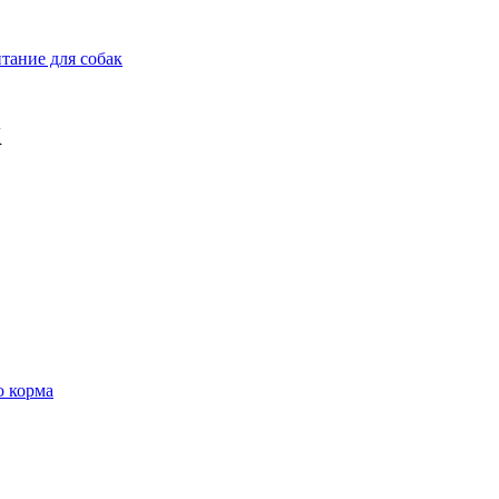
тание для собак
к
о корма