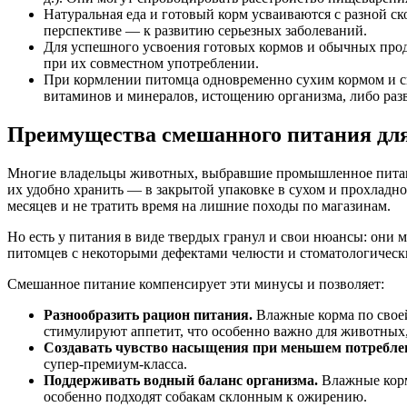
Натуральная еда и готовый корм усваиваются с разной ск
перспективе — к развитию серьезных заболеваний.
Для успешного усвоения готовых кормов и обычных про
при их совместном употреблении.
При кормлении питомца одновременно сухим кормом и св
витаминов и минералов, истощению организма, либо ра
Преимущества смешанного питания для
Многие владельцы животных, выбравшие промышленное питание
их удобно хранить — в закрытой упаковке в сухом и прохладно
месяцев и не тратить время на лишние походы по магазинам.
Но есть у питания в виде твердых гранул и свои нюансы: они 
питомцев с некоторыми дефектами челюсти и стоматологическ
Смешанное питание компенсирует эти минусы и позволяет:
Разнообразить рацион питания.
Влажные корма по своей
стимулируют аппетит, что особенно важно для животных
Создавать чувство насыщения при меньшем потребле
супер-премиум-класса.
Поддерживать водный баланс организма.
Влажные корм
особенно подходят собакам склонным к ожирению.