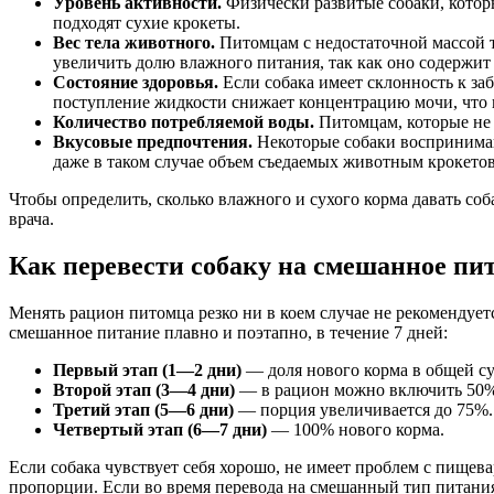
Уровень активности.
Физически развитые собаки, котор
подходят сухие крокеты.
Вес тела животного.
Питомцам с недостаточной массой т
увеличить долю влажного питания, так как оно содержит 
Состояние здоровья.
Если собака имеет склонность к з
поступление жидкости снижает концентрацию мочи, что 
Количество потребляемой воды.
Питомцам, которые не 
Вкусовые предпочтения.
Некоторые собаки воспринимаю
даже в таком случае объем съедаемых животным крокетов
Чтобы определить, сколько влажного и сухого корма давать со
врача.
Как перевести собаку на смешанное пи
Менять рацион питомца резко ни в коем случае не рекомендуетс
смешанное питание плавно и поэтапно, в течение 7 дней:
Первый этап (1—2 дни)
— доля нового корма в общей су
Второй этап (3—4 дни)
— в рацион можно включить 50% 
Третий этап (5—6 дни)
— порция увеличивается до 75%
Четвертый этап (6—7 дни)
— 100% нового корма.
Если собака чувствует себя хорошо, не имеет проблем с пищева
пропорции. Если во время перевода на смешанный тип питания