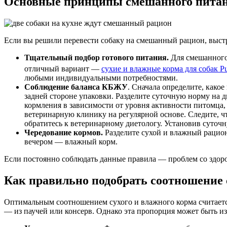
Основные принципы смешанного питан
Если вы решили перевести собаку на смешанный рацион, выст
Тщательный подбор готового питания.
Для смешанного
отличный вариант —
сухие и влажные корма для собак P
любыми индивидуальными потребностями.
Соблюдение баланса КБЖУ
. Сначала определите, како
задней стороне упаковки. Разделите суточную норму на
кормления в зависимости от уровня активности питомца,
ветеринарную клинику на регулярной основе. Следите, чт
обратитесь к ветеринарному диетологу. Установив суточ
Чередование кормов.
Разделите сухой и влажный рацион
вечером — влажный корм.
Если постоянно соблюдать данные правила — проблем со здор
Как правильно подобрать соотношение 
Оптимальным соотношением сухого и влажного корма считается
— из паучей или консерв. Однако эта пропорция может быть из