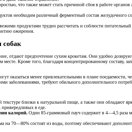
оростью, что также может стать причиной сбоя в работе органов
дуктов необходим различный ферментный состав желудочного со
ежими продуктами трудно рассчитать и соблюсти питательный б
звитию ожирения.
 собак
, отдают предпочтение сухим крокетам. Они удобно дозируютс
м месте. Кроме того, благодаря концентрированному составу, за
могут оказаться менее привлекательными в плане поедаемости, ч
ими заболеваниями, требуют обильного дополнительного потреб
 текстуре близки к натуральной пище, а также они обладают я
, привередливых в еде.
нии калорий.
Один 85-граммовый пауч содержит в 4—4,5 раза м
а на 70—80% состоят из воды, поэтому обеспечивают дополнит