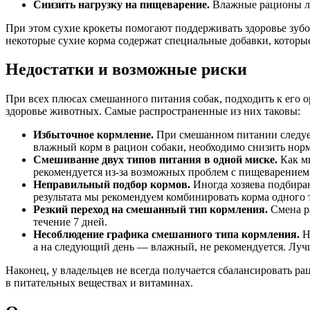
Снизить нагрузку на пищеварение.
Влажные рационы ле
При этом сухие крокеты помогают поддерживать здоровье зубо
некоторые сухие корма содержат специальные добавки, котор
Недостатки и возможные риски
При всех плюсах смешанного питания собак, подходить к его о
здоровье животных. Самые распространенные из них таковы:
Избыточное кормление.
При смешанном питании следует
влажный корм в рацион собаки, необходимо снизить норм
Смешивание двух типов питания в одной миске.
Как м
рекомендуется из-за возможных проблем с пищеварением
Неправильный подбор кормов.
Иногда хозяева подбира
результата мы рекомендуем комбинировать корма одного 
Резкий переход на смешанный тип кормления.
Смена р
течение 7 дней.
Несоблюдение графика смешанного типа кормления.
На
а на следующий день — влажный, не рекомендуется. Лу
Наконец, у владельцев не всегда получается сбалансировать ра
в питательных веществах и витаминах.