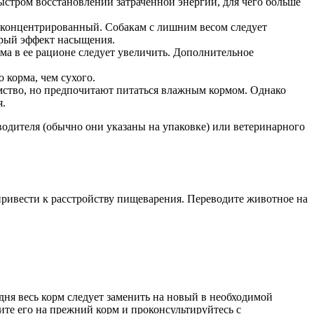
ыстром восстановлении затраченной энергии, для чего больше
ее концентрированный. Собакам с лишним весом следует
стрый эффект насыщения.
ма в ее рационе следует увеличить. Дополнительное
 корма, чем сухого.
мство, но предпочитают питаться влажным кормом. Однако
я.
водителя (обычно они указаны на упаковке) или ветеринарного
т привести к расстройству пищеварения. Переводите животное на
 дня весь корм следует заменить на новый в необходимой
те его на прежний корм и проконсультируйтесь с