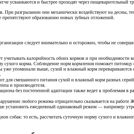
гче усваиваются и быстрее проходят через пищеварительный тр
в. При разгрызании они механически воздействуют на десны, т
ые препятствуют образованию новых зубных отложений.
рганизации следует внимательно и осторожно, чтобы не соверши
 учитывать калорийность обоих кормов и при необходимости к
у сухого корма. Соблюдение норм кормления поможет питомцу о
ы уже упоминали выше, сухой и влажный корм перевариваются с 
.
ют для смешанного питания сухой и влажный корм разных серий
типа и производителя.
ациона без постепенной адаптации также ведет к проблемам в р
рушение любого режима отрицательно сказывается на работе ЖК
чше установить ежедневный одинаковый режим — например: утр
цион собак: то есть, рассчитать суточную норму сухого и влажн