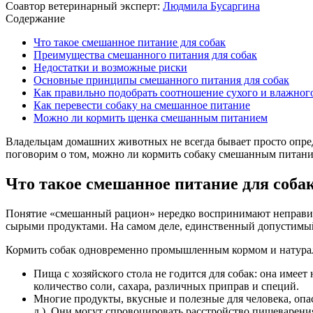
Соавтор ветеринарный эксперт:
Людмила Бусаргина
Содержание
Что такое смешанное питание для собак
Преимущества смешанного питания для собак
Недостатки и возможные риски
Основные принципы смешанного питания для собак
Как правильно подобрать соотношение сухого и влажног
Как перевести собаку на смешанное питание
Можно ли кормить щенка смешанным питанием
Владельцам домашних животных не всегда бывает просто опреде
поговорим о том, можно ли кормить собаку смешанным питанием
Что такое смешанное питание для соба
Понятие «смешанный рацион» нередко воспринимают неправил
сырыми продуктами. На самом деле, единственный допустимый
Кормить собак одновременно промышленным кормом и натураль
Пища с хозяйского стола не годится для собак: она име
количество соли, сахара, различных приправ и специй.
Многие продукты, вкусные и полезные для человека, опасн
д.). Они могут спровоцировать расстройство пищеварения