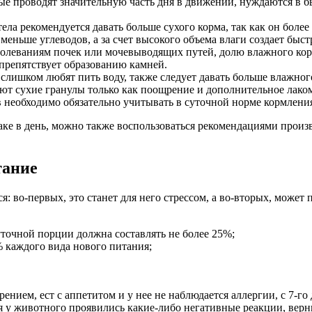
ые проводят значительную часть дня в движении, нуждаются в б
ела рекомендуется давать больше сухого корма, так как он бол
меньше углеводов, а за счет высокого объема влаги создает бы
аболеваниям почек или мочевыводящих путей, долю влажного кор
препятствует образованию камней.
слишком любят пить воду, также следует давать больше влажного
т сухие гранулы только как поощрение и дополнительное лако
 необходимо обязательно учитывать в суточной норме кормлени
баке в день, можно также воспользоваться рекомендациями произ
тание
я: во-первых, это станет для него стрессом, а во-вторых, може
точной порции должна составлять не более 25%;
каждого вида нового питания;
.
рением, ест с аппетитом и у нее не наблюдается аллергии, с 7-го
 у животного проявились какие-либо негативные реакции, верни