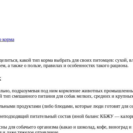
о корма
литься, какой тип корма выбрать для своих питомцев: сухой, вл
, а также о пользе, правилах и особенностях такого рациона.
к
ьно, подразумевая под ним кормление животных промышленным
 тип смешанного питания для собак мелких, средних и крупных
ными продуктами (либо блюдами, которые люди готовят для себ
ет неподходящий питательный состав (иной баланс КБЖУ — калори
ы для собачьего организма (какао и шоколад, кофе, виноград и и
 и даже тяжелое отравление.