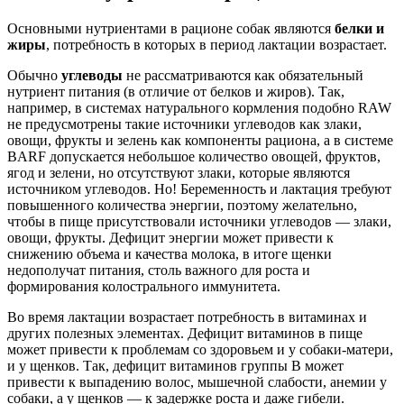
Основными нутриентами в рационе собак являются
белки и
жиры
, потребность в которых в период лактации возрастает.
Обычно
углеводы
не рассматриваются как обязательный
нутриент питания (в отличие от белков и жиров). Так,
например, в системах натурального кормления подобно RAW
не предусмотрены такие источники углеводов как злаки,
овощи, фрукты и зелень как компоненты рациона, а в системе
BARF допускается небольшое количество овощей, фруктов,
ягод и зелени, но отсутствуют злаки, которые являются
источником углеводов. Но! Беременность и лактация требуют
повышенного количества энергии, поэтому желательно,
чтобы в пище присутствовали источники углеводов — злаки,
овощи, фрукты. Дефицит энергии может привести к
снижению объема и качества молока, в итоге щенки
недополучат питания, столь важного для роста и
формирования колострального иммунитета.
Во время лактации возрастает потребность в витаминах и
других полезных элементах. Дефицит витаминов в пище
может привести к проблемам со здоровьем и у собаки-матери,
и у щенков. Так, дефицит витаминов группы B может
привести к выпадению волос, мышечной слабости, анемии у
собаки, а у щенков — к задержке роста и даже гибели.