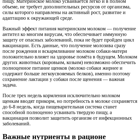
пищу. Материнское молоко усваивается легко и в полном
объеме, не требует дополнительных ресурсов от организма,
силы которого направлены на активный рост, развитие и
адаптацию к окружающей среде.
Важный эффект питания материнским молоком — получение
антител ко многим вирусам, что обеспечивает иммунную
защиту от опасных заболеваний, пока не будет пройден цикл
вакцинации. Есть данные, что получение молозива сразу
после рождения и вскармливание молоком собаки-матери
положительно влияет на здоровье помёта в будущем. Молоком
других животных (коровьим, козьим) невозможно обеспечить
полноценное питание щенков (молоко собаки жирнее и
содержит больше легкоусвояемых белков), именно поэтому
сохранение лактации у собаки после щенения — важная
задача.
После трех недель кормления исключительно молоком
щенкам вводят прикорм, но потребность в молоке сохраняется
до 6-8 недель, когда пищеварительная система станет
способной полноценно усваивать твердую пищу, а
вакцинация позволит защитить организм от инфекционных
заболеваний.
Важные нутриенты в рационе