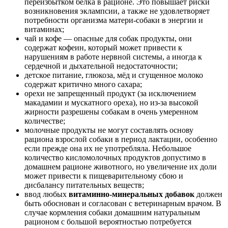
переизбытком белка в рационе. Это повышает риски
возникновения эклампсии, а также не удовлетворяет
потребности организма матери-собаки в энергии и
витаминах;
чай и кофе — опасные для собак продукты, они
содержат кофеин, который может привести к
нарушениям в работе нервной системы, а иногда к
сердечной и дыхательной недостаточности;
детское питание, глюкоза, мёд и сгущенное молоко
содержат критично много сахара;
орехи не запрещенный продукт (за исключением
макадамии и мускатного ореха), но из-за высокой
жирности разрешены собакам в очень умеренном
количестве;
молочные продукты не могут составлять основу
рациона взрослой собаки в период лактации, особенно
если прежде она их не употребляла. Небольшое
количество кисломолочных продуктов допустимо в
домашнем рационе животного, но увеличение их доли
может привести к пищеварительному сбою и
дисбалансу питательных веществ;
ввод любых
витаминно-минеральных добавок
должен
быть обоснован и согласован с ветеринарным врачом. В
случае кормления собаки домашним натуральным
рационом с большой вероятностью потребуется