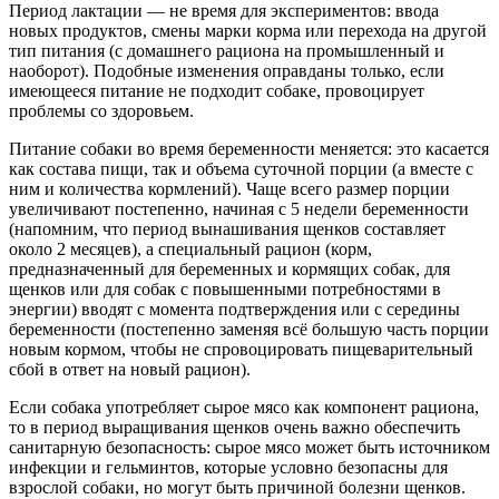
Период лактации — не время для экспериментов: ввода
новых продуктов, смены марки корма или перехода на другой
тип питания (с домашнего рациона на промышленный и
наоборот). Подобные изменения оправданы только, если
имеющееся питание не подходит собаке, провоцирует
проблемы со здоровьем.
Питание собаки во время беременности меняется: это касается
как состава пищи, так и объема суточной порции (а вместе с
ним и количества кормлений). Чаще всего размер порции
увеличивают постепенно, начиная с 5 недели беременности
(напомним, что период вынашивания щенков составляет
около 2 месяцев), а специальный рацион (корм,
предназначенный для беременных и кормящих собак, для
щенков или для собак с повышенными потребностями в
энергии) вводят с момента подтверждения или с середины
беременности (постепенно заменяя всё большую часть порции
новым кормом, чтобы не спровоцировать пищеварительный
сбой в ответ на новый рацион).
Если собака употребляет сырое мясо как компонент рациона,
то в период выращивания щенков очень важно обеспечить
санитарную безопасность: сырое мясо может быть источником
инфекции и гельминтов, которые условно безопасны для
взрослой собаки, но могут быть причиной болезни щенков.