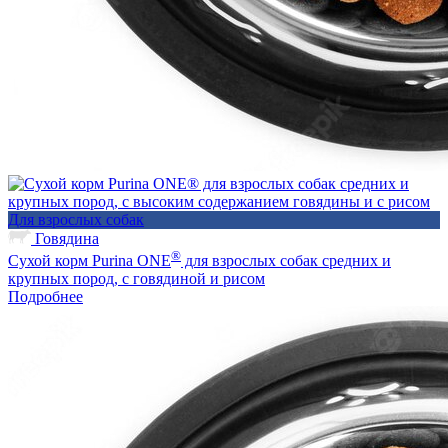
Для взрослых собак
Говядина
®
Сухой корм Purina ONE
для взрослых собак средних и
крупных пород, с говядиной и рисом
Подробнее