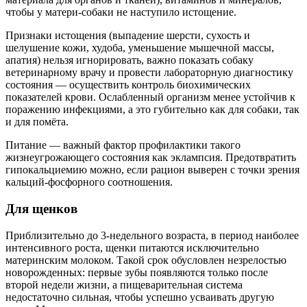
чтобы у матери-собаки не наступило истощение.
Признаки истощения (выпадение шерсти, сухость и
шелушение кожи, худоба, уменьшение мышечной массы,
апатия) нельзя игнорировать, важно показать собаку
ветеринарному врачу и провести лабораторную диагностику
состояния — осуществить контроль биохимических
показателей крови. Ослабленный организм менее устойчив к
поражению инфекциями, а это губительно как для собаки, так
и для помёта.
Питание — важный фактор профилактики такого
жизнеугрожающего состояния как эклампсия. Предотвратить
гипокальциемию можно, если рацион выверен с точки зрения
кальций-фосфорного соотношения.
Для щенков
Приблизительно до 3-недельного возраста, в период наиболее
интенсивного роста, щенки питаются исключительно
материнским молоком. Такой срок обусловлен незрелостью
новорожденных: первые зубы появляются только после
второй недели жизни, а пищеварительная система
недостаточно сильная, чтобы успешно усваивать другую