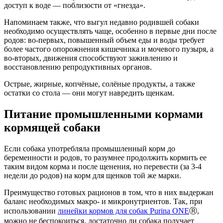
доступ к воде — поблизости от «гнезда».
Напоминаем также, что выгул недавно родившей собаки
необходимо осуществлять чаще, особенно в первые дни после
родов: во-первых, повышенный объем еды и воды требует
более частого опорожнения кишечника и мочевого пузыря, а
во-вторых, движения способствуют заживлению и
восстановлению репродуктивных органов.
Острые, жирные, копчёные, солёные продукты, а также
остатки со стола — они могут навредить щенкам.
Питание промышленными кормами
кормящей собаки
Если собака употребляла промышленный корм до
беременности и родов, то разумнее продолжить кормить ее
таким видом корма и после щенения, но перевести (за 3-4
недели до родов) на корм для щенков той же марки.
Преимущество готовых рационов в том, что в них выдержан
баланс необходимых макро- и микронутриентов. Так, при
использовании
линейки кормов для собак Purina ONE
Ⓡ,
можно не беспокоиться, достаточно ли собака получает