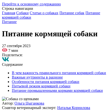
Перейти к основному содержанию
Строка навигации
Главная
Собаки
Статьи о собаках
Питание собак
Питание
кормящей собаки
Питание
Питание кормящей собаки
27 сентября 2023
7 мин
Поделиться:
Содержание
В чем важность правильного питания кормящей собаки
Важные нутриенты в рационе
Особенности питания кормящей собаки
Питьевой режим кормящей собаки
Питание промышленными кормами кормящей собаки
Автор:
Ольга Цыганкова
Соавтор ветеринарный эксперт:
Наталья Корнилова