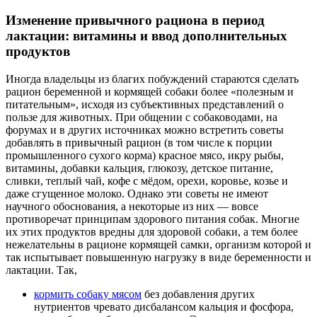
Изменение привычного рациона в период
лактации: витамины и ввод дополнительных
продуктов
Иногда владельцы из благих побуждений стараются сделать
рацион беременной и кормящей собаки более «полезным и
питательным», исходя из субъективных представлений о
пользе для животных. При общении с собаководами, на
форумах и в других источниках можно встретить советы
добавлять в привычный рацион (в том числе к порции
промышленного сухого корма) красное мясо, икру рыбы,
витамины, добавки кальция, глюкозу, детское питание,
сливки, теплый чай, кофе с мёдом, орехи, коровье, козье и
даже сгущенное молоко. Однако эти советы не имеют
научного обоснования, а некоторые из них — вовсе
противоречат принципам здорового питания собак. Многие
их этих продуктов вредны для здоровой собаки, а тем более
нежелательны в рационе кормящей самки, организм которой и
так испытывает повышенную нагрузку в виде беременности и
лактации. Так,
кормить собаку мясом
без добавления других
нутриентов чревато дисбалансом кальция и фосфора,