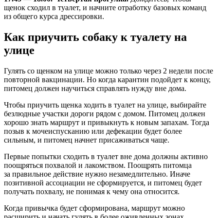
щенок сходил в туалет, и начните отработку базовых команд
из общего курса дрессировки.
Как приучить собаку к туалету на
улице
Гулять со щенком на улице можно только через 2 недели после
повторной вакцинации. Но когда карантин подойдет к концу,
питомец должен научиться справлять нужду вне дома.
Чтобы приучить щенка ходить в туалет на улице, выбирайте
безлюдные участки дороги рядом с домом. Питомец должен
хорошо знать маршрут и привыкнуть к новым запахам. Тогда
позыв к мочеиспусканию или дефекации будет более
сильным, и питомец начнет присаживаться чаще.
Первые попытки сходить в туалет вне дома должны активно
поощряться похвалой и лакомством. Поощрять питомца
за правильное действие нужно незамедлительно. Иначе
позитивной ассоциации не сформируется, и питомец будет
получать похвалу, не понимая к чему она относится.
Когда привычка будет сформирована, маршрут можно
расширить и начать гулять в более оживленных зонах.