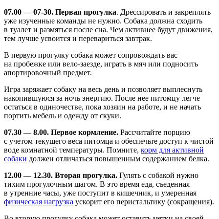
07.00 — 07-30. Первая прогулка
. Дрессировать и закреплять
уже изученные команды не нужно. Собака должна сходить
в туалет и размяться после сна. Чем активнее будут движения,
тем лучше усвоится и перевариться завтрак.
В первую прогулку собака может сопровождать вас
на пробежке или вело-заезде, играть в мяч или подносить
апортировочный предмет.
Игра заряжает собаку на весь день и позволяет выплеснуть
накопившуюся за ночь энергию. После нее питомцу легче
остаться в одиночестве, пока хозяин на работе, и не начать
портить мебель и одежду от скуки.
07.30 — 8.00. Первое кормление.
Рассчитайте порцию
с учетом текущего веса питомца и обеспечьте доступ к чистой
воде комнатной температуры. Помните,
корм для активной
собаки
должен отличаться повышенным содержанием белка.
12.00 — 12.30. Вторая прогулка.
Гулять с собакой нужно
тихим прогулочным шагом. В это время еда, съеденная
в утренние часы, уже поступит в кишечник, и умеренная
физическая нагрузка
ускорит его перистальтику (сокращения).
Во вторую прогулку собака может оставить метки на своей