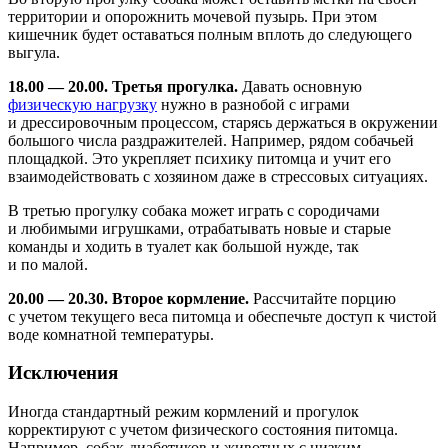
территории и опорожнить мочевой пузырь. При этом
кишечник будет оставаться полным вплоть до следующего
выгула.
18.00 — 20.00. Третья прогулка.
Давать основную
физическую нагрузку
нужно в разнобой с играми
и дрессировочным процессом, старясь держаться в окружении
большого числа раздражителей. Например, рядом собачьей
площадкой. Это укрепляет психику питомца и учит его
взаимодействовать с хозяином даже в стрессовых ситуациях.
В третью прогулку собака может играть с сородичами
и любимыми игрушками, отрабатывать новые и старые
команды и ходить в туалет как большой нужде, так
и по малой.
20.00 — 20.30. Второе кормление.
Рассчитайте порцию
с учетом текущего веса питомца и обеспечьте доступ к чистой
воде комнатной температуры.
Исключения
Иногда стандартный режим кормлений и прогулок
корректируют с учетом физического состояния питомца.
Например, собак-диабетиков и животных с низким