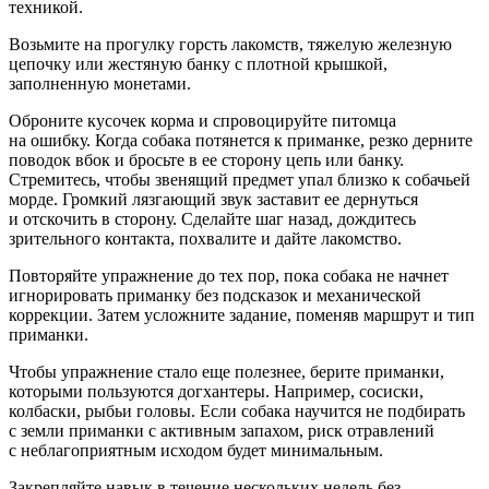
техникой.
Возьмите на прогулку горсть лакомств, тяжелую железную
цепочку или жестяную банку с плотной крышкой,
заполненную монетами.
Оброните кусочек корма и спровоцируйте питомца
на ошибку. Когда собака потянется к приманке, резко дерните
поводок вбок и бросьте в ее сторону цепь или банку.
Стремитесь, чтобы звенящий предмет упал близко к собачьей
морде. Громкий лязгающий звук заставит ее дернуться
и отскочить в сторону. Сделайте шаг назад, дождитесь
зрительного контакта, похвалите и дайте лакомство.
Повторяйте упражнение до тех пор, пока собака не начнет
игнорировать приманку без подсказок и механической
коррекции. Затем усложните задание, поменяв маршрут и тип
приманки.
Чтобы упражнение стало еще полезнее, берите приманки,
которыми пользуются догхантеры. Например, сосиски,
колбаски, рыбьи головы. Если собака научится не подбирать
с земли приманки с активным запахом, риск отравлений
с неблагоприятным исходом будет минимальным.
Закрепляйте навык в течение нескольких недель без