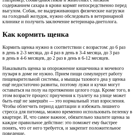
содержанием сахара в крови кормят непосредственно перед
выгулом. Собак, не выдерживающих физические нагрузки
на голодный желудок, нужно обследовать в ветеринарной
клинике и получить заключение ветеринара-диетолога.
Как кормить щенка
Кормить щенка нужно в соответствии с возрастом: до 6 раз
в день в 2-3 месяца, до 4 раз в день в 3-4 месяца, до 3 раз
в день в 4-6 месяцев, до 2 раз в день в 6-12 месяцев.
Наказывать щенка за опорожнение кишечника и мочевого
пузыря в доме не нужно. Прием пищи симулирует работу
пищеварительной системы, а мышцы тазового дна у щенка
ещё недостаточно развиты, поэтому лужи и кучки могут
оставаться на полу на протяжении целого года. Кроме того, в
этом возрасте процесс приучения к туалету на улице может
быть ещё не завершён — это нормальный этап взросления.
Чтобы облегчить период адаптации и избежать лишнего
стресса для питомца, можно временно использовать пеленку в
квартире. И, что самое важное, обязательно хвалите щенка за
каждое правильное действие: это поможет ему быстрее
понять, что от него требуется, и закрепит положительное
поведение.