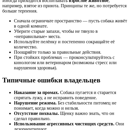
Иногда приходится воспитывать
взрослое животное
,
например, взятое из приюта. Принципы те же, но потребуется
больше терпения.
Сначала ограничьте пространство — пусть собака живёт
в одной комнате.
Уберите старые запахи, чтобы не тянуло в
«неправильные» места.
Используйте пелёнку и постепенно сокращайте её
количество.
Поощряйте только за правильные действия.
При стойких проблемах — проконсультируйтесь с
кинологом или ветеринаром (возможны стресс или
нарушения здоровья).
Типичные ошибки владельцев
Наказание за промах.
Собака пугается и старается
спрятать лужу, а не исправить поведение.
Нарушение режима.
Без стабильности питомец не
понимает, когда можно и нельзя.
Отсутствие похвалы.
Щенку важно знать, что он
сделал правильно.
Использование агрессивных чистящих средств.
Они
дезориентируют.