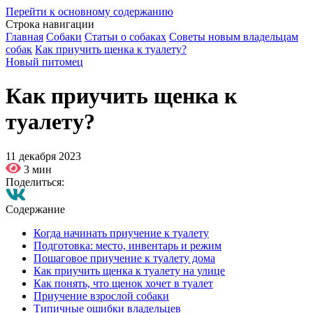
Перейти к основному содержанию
Строка навигации
Главная
Собаки
Статьи о собаках
Советы новым владельцам
собак
Как приучить щенка к туалету?
Новый питомец
Как приучить щенка к
туалету?
11 декабря 2023
3 мин
Поделиться:
Содержание
Когда начинать приучение к туалету
Подготовка: место, инвентарь и режим
Пошаговое приучение к туалету дома
Как приучить щенка к туалету на улице
Как понять, что щенок хочет в туалет
Приучение взрослой собаки
Типичные ошибки владельцев