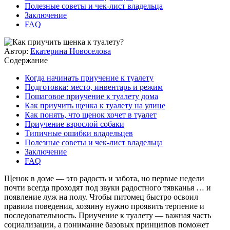
Полезные советы и чек-лист владельца
Заключение
FAQ
Автор:
Екатерина Новоселова
Содержание
Когда начинать приучение к туалету
Подготовка: место, инвентарь и режим
Пошаговое приучение к туалету дома
Как приучить щенка к туалету на улице
Как понять, что щенок хочет в туалет
Приучение взрослой собаки
Типичные ошибки владельцев
Полезные советы и чек-лист владельца
Заключение
FAQ
Щенок в доме — это радость и забота, но первые недели
почти всегда проходят под звуки радостного тявканья … и
появление луж на полу. Чтобы питомец быстро освоил
правила поведения, хозяину нужно проявить терпение и
последовательность. Приучение к туалету — важная часть
социализации, а понимание базовых принципов поможет