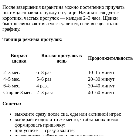
После завершения карантина можно постепенно приучать
питомца справлять нужду на улице. Начинать следует с
коротких, частых прогулок — каждые 2–3 часа. Щенки
быстро связывают выгул с туалетом, если всё делать по
графику.
Таблица режима прогулок:
Возраст
Кол-во прогулок в
Продолжительность
щенка
день
2–3 мес.
6–8 раз
10–15 минут
4–5 мес.
5–6 раз
20–30 минут
6–8 мес.
4 раза
30–40 минут
Старше 8 мес.
2–3 раза
40–60 минут
Советы:
выходите сразу после сна, еды или активной игры;
выбирайте одно и то же место, чтобы запах помог
формировать привычку;
при успехе — сразу хвалите;
не торопите, дайте щенку время освоиться.