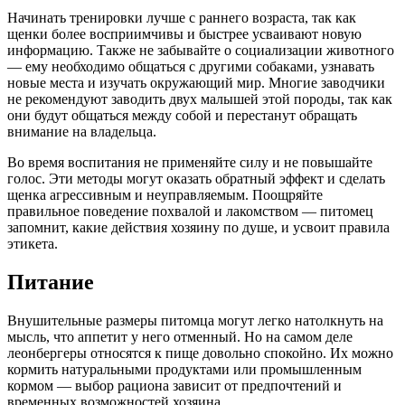
Начинать тренировки лучше с раннего возраста, так как
щенки более восприимчивы и быстрее усваивают новую
информацию. Также не забывайте о социализации животного
— ему необходимо общаться с другими собаками, узнавать
новые места и изучать окружающий мир. Многие заводчики
не рекомендуют заводить двух малышей этой породы, так как
они будут общаться между собой и перестанут обращать
внимание на владельца.
Во время воспитания не применяйте силу и не повышайте
голос. Эти методы могут оказать обратный эффект и сделать
щенка агрессивным и неуправляемым. Поощряйте
правильное поведение похвалой и лакомством — питомец
запомнит, какие действия хозяину по душе, и усвоит правила
этикета.
Питание
Внушительные размеры питомца могут легко натолкнуть на
мысль, что аппетит у него отменный. Но на самом деле
леонбергеры относятся к пище довольно спокойно. Их можно
кормить натуральными продуктами или промышленным
кормом — выбор рациона зависит от предпочтений и
временных возможностей хозяина.