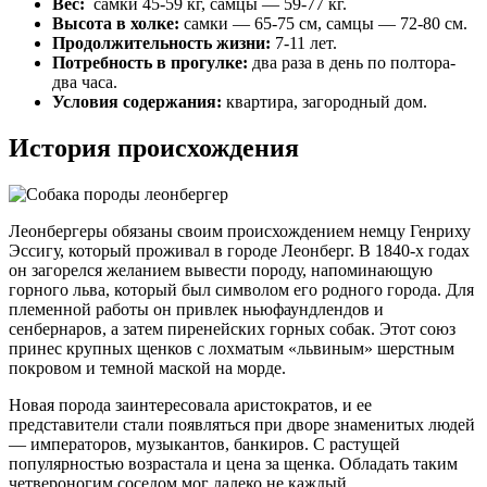
Вес:
самки 45-59 кг, самцы — 59-77 кг.
Высота в холке:
самки — 65-75 см, самцы — 72-80 см.
Продолжительность жизни:
7-11 лет.
Потребность в прогулке:
два раза в день по полтора-
два часа.
Условия содержания:
квартира, загородный дом.
История происхождения
Леонбергеры обязаны своим происхождением немцу Генриху
Эссигу, который проживал в городе Леонберг. В 1840-х годах
он загорелся желанием вывести породу, напоминающую
горного льва, который был символом его родного города. Для
племенной работы он привлек ньюфаундлендов и
сенбернаров, а затем пиренейских горных собак. Этот союз
принес крупных щенков с лохматым «львиным» шерстным
покровом и темной маской на морде.
Новая порода заинтересовала аристократов, и ее
представители стали появляться при дворе знаменитых людей
— императоров, музыкантов, банкиров. С растущей
популярностью возрастала и цена за щенка. Обладать таким
четвероногим соседом мог далеко не каждый.