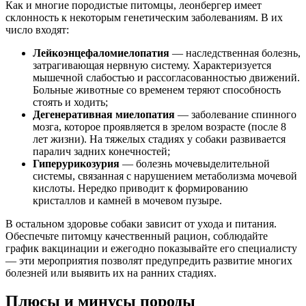
Как и многие породистые питомцы, леонбергер имеет
склонность к некоторым генетическим заболеваниям. В их
число входят:
Лейкоэнцефаломиелопатия
— наследственная болезнь,
затрагивающая нервную систему. Характеризуется
мышечной слабостью и рассогласованностью движений.
Больные животные со временем теряют способность
стоять и ходить;
Дегенеративная миелопатия
— заболевание спинного
мозга, которое проявляется в зрелом возрасте (после 8
лет жизни). На тяжелых стадиях у собаки развивается
паралич задних конечностей;
Гиперурикозурия
— болезнь мочевыделительной
системы, связанная с нарушением метаболизма мочевой
кислоты. Нередко приводит к формированию
кристаллов и камней в мочевом пузыре.
В остальном здоровье собаки зависит от ухода и питания.
Обеспечьте питомцу качественный рацион, соблюдайте
график вакцинации и ежегодно показывайте его специалисту
— эти мероприятия позволят предупредить развитие многих
болезней или выявить их на ранних стадиях.
Плюсы и минусы породы