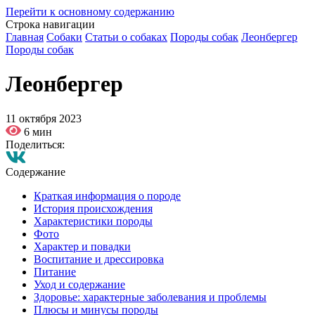
Перейти к основному содержанию
Строка навигации
Главная
Собаки
Статьи о собаках
Породы собак
Леонбергер
Породы собак
Леонбергер
11 октября 2023
6 мин
Поделиться:
Содержание
Краткая информация о породе
История происхождения
Характеристики породы
Фото
Характер и повадки
Воспитание и дрессировка
Питание
Уход и содержание
Здоровье: характерные заболевания и проблемы
Плюсы и минусы породы