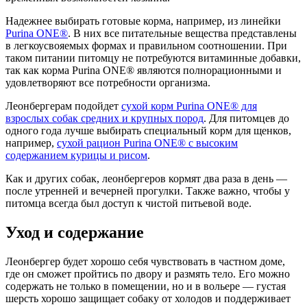
Надежнее выбирать готовые корма, например, из линейки
Purina ONE®
. В них все питательные вещества представлены
в легкоусвояемых формах и правильном соотношении. При
таком питании питомцу не потребуются витаминные добавки,
так как корма Purina ONE® являются полнорационными и
удовлетворяют все потребности организма.
Леонбергерам подойдет
сухой корм Purina ONE® для
взрослых собак средних и крупных пород
. Для питомцев до
одного года лучше выбирать специальный корм для щенков,
например,
сухой рацион Purina ONE® с высоким
содержанием курицы и рисом
.
Как и других собак, леонбергеров кормят два раза в день —
после утренней и вечерней прогулки. Также важно, чтобы у
питомца всегда был доступ к чистой питьевой воде.
Уход и содержание
Леонбергер будет хорошо себя чувствовать в частном доме,
где он сможет пройтись по двору и размять тело. Его можно
содержать не только в помещении, но и в вольере — густая
шерсть хорошо защищает собаку от холодов и поддерживает