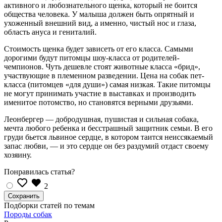
активного и любознательного щенка, который не боится
общества человека. У малыша должен быть опрятный и
ухоженный внешний вид, а именно, чистый нос и глаза,
область ануса и гениталий.
Стоимость щенка будет зависеть от его класса. Самыми
дорогими будут питомцы шоу-класса от родителей-
чемпионов. Чуть дешевле стоят животные класса «брид»,
участвующие в племенном разведении. Цена на собак пет-
класса (питомцев «для души») самая низкая. Такие питомцы
не могут принимать участие в выставках и производить
именитое потомство, но становятся верными друзьями.
Леонбергер — добродушная, пушистая и сильная собака,
мечта любого ребенка и бесстрашный защитник семьи. В его
груди бьется львиное сердце, в котором таится неиссякаемый
запас любви, — и это сердце он без раздумий отдаст своему
хозяину.
Понравилась статья?
2
Подборки статей по темам
Породы собак