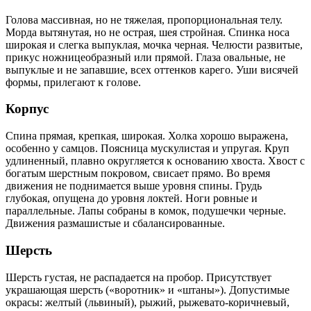
Голова массивная, но не тяжелая, пропорциональная телу.
Морда вытянутая, но не острая, шея стройная. Спинка носа
широкая и слегка выпуклая, мочка черная. Челюсти развитые,
прикус ножницеобразный или прямой. Глаза овальные, не
выпуклые и не запавшие, всех оттенков карего. Уши висячей
формы, прилегают к голове.
Корпус
Спина прямая, крепкая, широкая. Холка хорошо выражена,
особенно у самцов. Поясница мускулистая и упругая. Круп
удлиненный, плавно округляется к основанию хвоста. Хвост
с
богатым шерстным покровом, свисает прямо. Во время
движения не поднимается выше уровня спины. Грудь
глубокая, опущена до уровня локтей. Ноги ровные и
параллельные. Лапы собраны в комок, подушечки черные.
Движения размашистые и сбалансированные.
Шерсть
Шерсть густая, не распадается на пробор. Присутствует
украшающая шерсть («воротник» и «штаны»). Допустимые
окрасы: желтый (львиный), рыжий, рыжевато-коричневый,