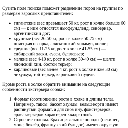
Сузить поле поиска поможет разделение пород на группы по
размерам взрослых представителей:
гигантские (вес превышает 50 кг, рост в холке больше 60
см) — к ним относятся ньюфаундленд, сенбернар,
аргентинский дог;
крупные (вес 26-50 кг, рост в холке 50-75 см) —
немецкая овчарка, аляскинский маламут, колли;
средние (вес 11-25 кг, рост в холке 41-55 см) —
сибирский хаски, аусси, бультерьер;
мелкие (вес 4-10 кг, рост в холке 30-40 см) — шелти,
японский хин, бостон терьер;
карликовые (вес менее 4 кг, рост в холке ниже 30 см) —
чихуахуа, той терьер, карликовый пудель.
Кроме роста в холке обратите внимание на следующие
особенности экстерьера собаки:
Формат (соотношение роста в холке и длины тела).
Например, таксы, бассет хаунды, вельш-корги имеют
растянутый формат, а для сиба ину, фокстерьеров,
эрдельтерьеров характерен квадратный.
Строение головы. Брахицефальные породы (пекинес,
мопс, боксёр, французский бульдог) имеют округлую