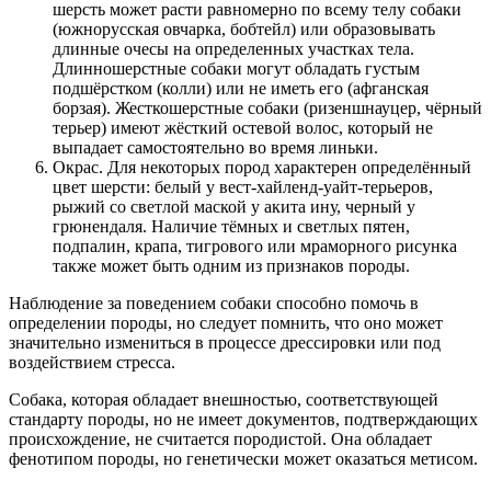
шерсть может расти равномерно по всему телу собаки
(южнорусская овчарка, бобтейл) или образовывать
длинные очесы на определенных участках тела.
Длинношерстные собаки могут обладать густым
подшёрстком (колли) или не иметь его (афганская
борзая). Жесткошерстные собаки (ризеншнауцер, чёрный
терьер) имеют жёсткий остевой волос, который не
выпадает самостоятельно во время линьки.
Окрас. Для некоторых пород характерен определённый
цвет шерсти: белый у вест-хайленд-уайт-терьеров,
рыжий со светлой маской у акита ину, черный у
грюнендаля. Наличие тёмных и светлых пятен,
подпалин, крапа, тигрового или мраморного рисунка
также может быть одним из признаков породы.
Наблюдение за поведением собаки способно помочь в
определении породы, но следует помнить, что оно может
значительно измениться в процессе дрессировки или под
воздействием стресса.
Собака, которая обладает внешностью, соответствующей
стандарту породы, но не имеет документов, подтверждающих
происхождение, не считается породистой. Она обладает
фенотипом породы, но генетически может оказаться метисом.