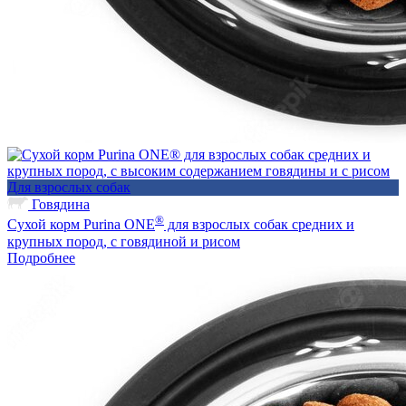
Для взрослых собак
Говядина
®
Сухой корм Purina ONE
для взрослых собак средних и
крупных пород, с говядиной и рисом
Подробнее