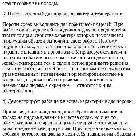
ставят собаку вне породы.
3) Имеет типичный для породы характер и темперамент.
Породы собак выводились для практических целей. При
выборе производителей заводчики отдавали предпочтение
тем питомцам, свойства характера которых помогали им
наилучшим образом выполнять свою работу. Поэтому
неудивительно, что эти качества закрепились генетически
наравне с внешними признаками. К примеру, охотничьи и
пастушьи собаки в основном отличаются подвижностью,
живым темпераментом и склонностью принимать решения
самостоятельно, а служебные — спокойным темпераментом,
уравновешенным поведением и ориентированностью на
владельца; ездовые собаки проявляют терпимость к
незнакомым людям, а охранные — относятся к ним
настороженно.
4) Демонстрирует рабочие качества, характерные для породы.
При выведении пород заводчики обращали внимание не
только на индивидуальные качества собак, но и на то,
насколько полно и ярко они демонстрируют типичные для
вида поведенческие программы. Предпочтение оказывалось
собакам, которые изначально вели себя правильным образом и