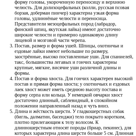
форму головы, укороченную переносицу и верхнюю
челюсть. Для долихоцефальных (колли, русская псовая
борзая, доберман пинчер) характерна узкая форма
головы, удлиннёные челюсти и переносица.
Представители мезоцефальных пород (лабрадор,
финский шпиц, якутская лайка) имеют достаточно
широкие челюсти и примерно одинаковую длину
лицевой и мозговой части черепа.
Постав, размер и форма ушей. Шпицы, охотничьи и
ездовые лайки имеют небольшие по размеру,
заострённые, высоко поставленные уши. Для спаниелей,
такс, большинства легавых и гончих характерны
крупные, мягкие, висячие уши различной длины и
формы.
Постав и форма хвоста. Для гончих характерен высокий
постав и прямая форма хвоста; у охотничьих и ездовых
лаек хвост может иметь среднюю высоту постава и
форму серпа или кольца. У немецкой овчарки хвост
достаточно длинный, саблевидный, в спокойном
положении направленный назад и чуть вниз.
Длина и жёсткость шерсти. У гладкошерстных собак
(бигль, далматин, басенджи) тело покрыто коротким,
плотно прилегающим к телу волосом. К
длинношерстным относят породы (бриар, пекинес), для
которых характерна длина шерсти больше 5 см. Длинная