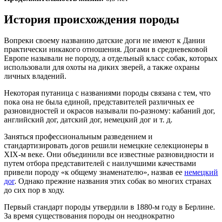
История происхождения породы
Вопреки своему названию датские доги не имеют к Дании
практически никакого отношения. Догами в средневековой
Европе называли не породу, а отдельный класс собак, которых
использовали для охоты на диких зверей, а также охраны
личных владений.
Некоторая путаница с названиями породы связана с тем, что
пока она не была единой, представителей различных ее
разновидностей и окрасов называли по-разному: кабаний дог,
английский дог, датский дог, немецкий дог и т. д.
Заняться профессиональным разведением и
стандартизировать догов решили немецкие селекционеры в
XIX-м веке. Они объединили все известные разновидности и
путем отбора представителей с наилучшими качествами
привели породу «к общему знаменателю», назвав ее
немецкий
дог
. Однако прежние названия этих собак во многих странах
до сих пор в ходу.
Первый стандарт породы утвердили в 1880-м году в Берлине.
За время существования породы он неоднократно