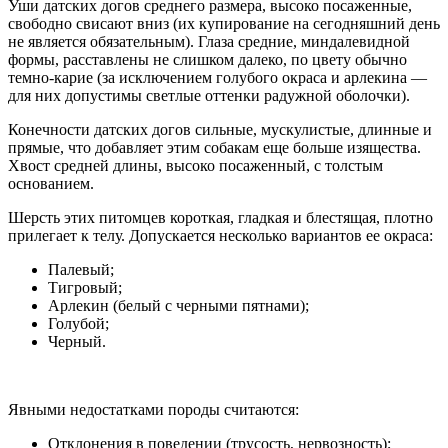
Уши датских догов среднего размера, высоко посаженные,
свободно свисают вниз (их купирование на сегодняшний день
не является обязательным). Глаза средние, миндалевидной
формы, расставлены не слишком далеко, по цвету обычно
темно-карие (за исключением голубого окраса и арлекина —
для них допустимы светлые оттенки радужной оболочки).
Конечности датских догов сильные, мускулистые, длинные и
прямые, что добавляет этим собакам еще больше изящества.
Хвост средней длины, высоко посаженный, с толстым
основанием.
Шерсть этих питомцев короткая, гладкая и блестящая, плотно
прилегает к телу. Допускается несколько вариантов ее окраса:
Палевый;
Тигровый;
Арлекин (белый с черными пятнами);
Голубой;
Черный.
Явными недостатками породы считаются:
Отклонения в поведении (трусость, нервозность);