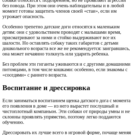
собаки относятся с подозрением, но не проявляют агрессии
без повода. При этом они очень наблюдательны и в любой
момент готовы защитить членов своей «стаи», если им
угрожает опасность.
Особенно трепетно датские доги относятся к маленьким
детям: они с удовольствием проводят с малышами время,
присматривают за ними и стойко выдерживают все их
шалости. Но оставлять собаку таких габаритов с детьми
дошкольного возраста все же не рекомендуется: заигравшись,
она может нечаянно толкнуть или ударить ребенка.
Без проблем эти гиганты уживаются и с другими домашними
питомцами, в том числе кошками: особенно, если знакомы с
«соседями» с раннего возраста.
Воспитание и дрессировка
Если заниматься воспитанием щенка датского дога с момента
его появления в доме — из него вырастет послушный и
чистоплотный компаньон. Эти собаки от природы умны и не
склонны проявлять упрямство, поэтому легко поддаются
обучению.
Дрессировать их лучше всего в игровой форме, почаще меняя