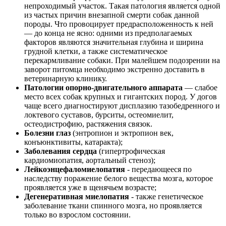
непроходимый участок. Такая патология является одной
из частых причин внезапной смерти собак данной
породы. Что провоцирует предрасположенность к ней
— до конца не ясно: одними из предполагаемых
факторов являются значительная глубина и ширина
грудной клетки, а также систематическое
перекармливание собаки. При малейшем подозрении на
заворот питомца необходимо экстренно доставить в
ветеринарную клинику.
Патологии опорно-двигательного аппарата
— слабое
место всех собак крупных и гигантских пород. У догов
чаще всего диагностируют дисплазию тазобедренного и
локтевого суставов, бурситы, остеомиелит,
остеодистрофию, растяжения связок.
Болезни глаз
(энтропион и эктропион век,
конъюнктивиты, катаракта);
Заболевания сердца
(гипертрофическая
кардиомиопатия, аортальный стеноз);
Лейкоэнцефаломиелопатия
- передающееся по
наследству поражение белого вещества мозга, которое
проявляется уже в щенячьем возрасте;
Дегенеративная миелопатия
- также генетическое
заболевание ткани спинного мозга, но проявляется
только во взрослом состоянии.