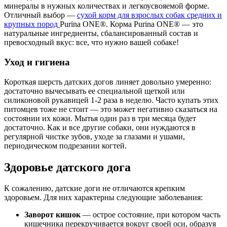
минералы в нужных количествах и легкоусвояемой форме.
Отличный выбор —
сухой корм для взрослых собак средних и
крупных пород
Purina ONE®. Корма Purina ONE® — это
натуральные ингредиенты, сбалансированный состав и
превосходный вкус: все, что нужно вашей собаке!
Уход и гигиена
Короткая шерсть датских догов линяет довольно умеренно:
достаточно вычесывать ее специальной щеткой или
силиконовой рукавицей 1-2 раза в неделю. Часто купать этих
питомцев тоже не стоит — это может негативно сказаться на
состоянии их кожи. Мытья один раз в три месяца будет
достаточно. Как и все другие собаки, они нуждаются в
регулярной чистке зубов, уходе за глазами и ушами,
периодическом подрезании когтей.
Здоровье датского дога
К сожалению, датские доги не отличаются крепким
здоровьем. Для них характерны следующие заболевания:
Заворот кишок
— острое состояние, при котором часть
кишечника перекручивается вокруг своей оси, образуя