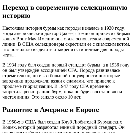
Переход в современную селекционную
историю
Настоящая история бурмы как породы началась в 1930 году,
когда американский доктор Джозеф Томпсон привёз из Бирмы
кошку Вонг Мау. Именно она стала основателем современной
линии. В США селекционеры скрестили её с сиамским котом,
что позволило выделить и закрепить типичные для породы
черты.
В 1934 году был создан первый стандарт бурмы, а в 1936 году
он был утверждён ассоциацией CFA. Порода развивалась
стремительно, но из-за большой популярности некоторые
заводчики продолжали вязки с сиамами, что привело к
проблеме гибридизации. В 1947 году CFA временно
запретила регистрацию бурм, пока не будет восстановлена
чистая линия. Это заняло около 10 лет.
Развитие в Америке и Европе
В 1950-х в США был создан Клуб Любителей Бурманских
Кошек, который разработал единый породный стандарт. Он
оставался стабильным десятилетиями, менялись только