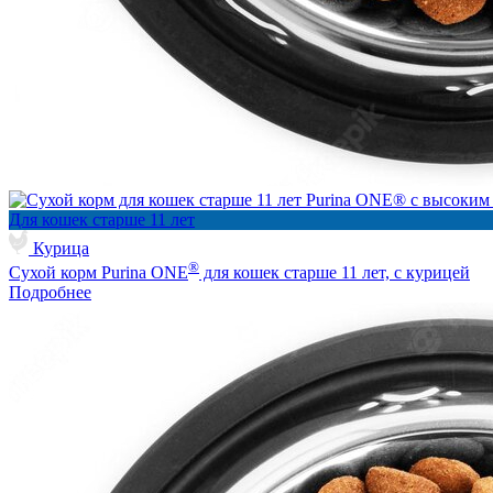
Для кошек старше 11 лет
Курица
®
Сухой корм Purina ONE
для кошек старше 11 лет, с курицей
Подробнее