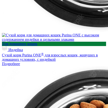
Для домашних кошек
Индейка
®
Сухой корм Purina ONE
для взрослых кошек, живущих в
домашних условиях, с индейкой
Подробнее