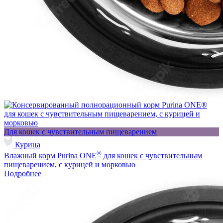
Для кошек с чувствительным пищеварением
Курица
®
Влажный корм Purina ONE
для кошек с чувствительным
пищеварением, с курицей и морковью
Подробнее