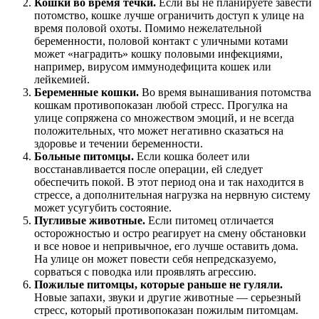
Кошки во время течки.
Если вы не планируете завести
потомство, кошке лучше ограничить доступ к улице на
время половой охоты. Помимо нежелательной
беременности, половой контакт с уличными котами
может «наградить» кошку половыми инфекциями,
например, вирусом иммунодефицита кошек или
лейкемией.
Беременные кошки.
Во время вынашивания потомства
кошкам противопоказан любой стресс. Прогулка на
улице сопряжена со множеством эмоций, и не всегда
положительных, что может негативно сказаться на
здоровье и течении беременности.
Больные питомцы.
Если кошка болеет или
восстанавливается после операции, ей следует
обеспечить покой. В этот период она и так находится в
стрессе, а дополнительная нагрузка на нервную систему
может усугубить состояние.
Пугливые животные.
Если питомец отличается
осторожностью и остро реагирует на смену обстановки
и все новое и непривычное, его лучше оставить дома.
На улице он может повести себя непредсказуемо,
сорваться с поводка или проявлять агрессию.
Пожилые питомцы, которые раньше не гуляли.
Новые запахи, звуки и другие животные — серьезный
стресс, который противопоказан пожилым питомцам.