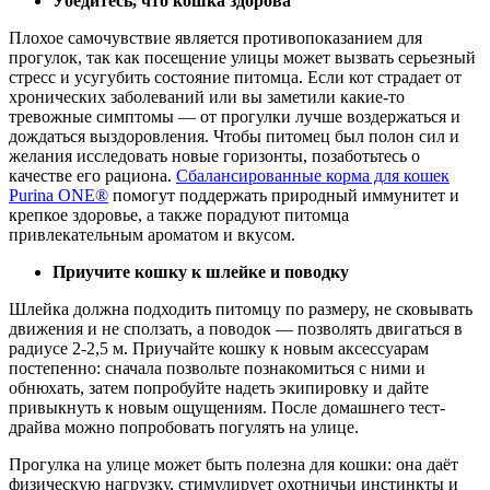
Убедитесь, что кошка здорова
Плохое самочувствие является противопоказанием для
прогулок, так как посещение улицы может вызвать серьезный
стресс и усугубить состояние питомца. Если кот страдает от
хронических заболеваний или вы заметили какие-то
тревожные симптомы — от прогулки лучше воздержаться и
дождаться выздоровления. Чтобы питомец был полон сил и
желания исследовать новые горизонты, позаботьтесь о
качестве его рациона.
Сбалансированные корма для кошек
Purina ONE®
помогут поддержать природный иммунитет и
крепкое здоровье, а также порадуют питомца
привлекательным ароматом и вкусом.
Приучите кошку к шлейке и поводку
Шлейка должна подходить питомцу по размеру, не сковывать
движения и не сползать, а поводок — позволять двигаться в
радиусе 2-2,5 м. Приучайте кошку к новым аксессуарам
постепенно: сначала позвольте познакомиться с ними и
обнюхать, затем попробуйте надеть экипировку и дайте
привыкнуть к новым ощущениям. После домашнего тест-
драйва можно попробовать погулять на улице.
Прогулка на улице может быть полезна для кошки: она даёт
физическую нагрузку, стимулирует охотничьи инстинкты и