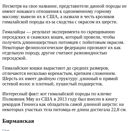
Несмотря на свое название, представители данной породы не
имеют никакого отношения к одноименному горному
массиву: вывели их в США, а назвали в честь кроликов
гималайской породы из-за сходства с окрасом их шерсти.
Гималайцы — результат эксперимента по скрещиванию
персидских и сиамских кошек, который провели, чтобы
получить длинношерстных питомцев с пойнтовым окрасом.
Некоторые фелинологические федерации признают их как
отдельную породу, другие считают разновидностью
персидской.
Гималайские кошки вырастают до средних размеров,
отличаются несколько коренастым, крепким сложением.
Шерсть их имеет двойную структуру: длинный и прямой
остевой волос и плотный, пушистый подшерсток.
Интересный факт: кот гималайской породы по кличке
Полковник Мяу из США в 2013 году был внесен в книгу
рекордов Гиннеса как обладатель самой длинной шерсти: на
некоторых участках тела питомца ее длина достигала 22,8 см.
Бирманская