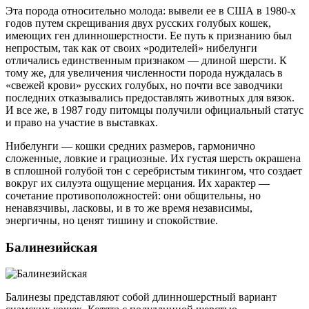
Эта порода относительно молода: вывели ее в США в 1980-х
годов путем скрещивания двух русских голубых кошек,
имеющих ген длинношерстности. Ее путь к признанию был
непростым, так как от своих «родителей» нибелунги
отличались единственным признаком — длиной шерсти. К
тому же, для увеличения численности порода нуждалась в
«свежей крови» русских голубых, но почти все заводчики
последних отказывались предоставлять животных для вязок.
И все же, в 1987 году питомцы получили официальный статус
и право на участие в выставках.
Нибелунги — кошки средних размеров, гармонично
сложенные, ловкие и грациозные. Их густая шерсть окрашена
в сплошной голубой тон с серебристым тикингом, что создает
вокруг их силуэта ощущение мерцания. Их характер —
сочетание противоположностей: они общительны, но
ненавязчивы, ласковы, и в то же время независимы,
энергичны, но ценят тишину и спокойствие.
Балинезийская
Балинезы представляют собой длинношерстный вариант