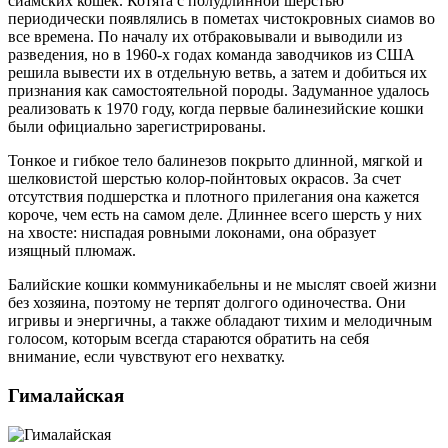
сиамских кошек. Котята с полудлинной шерстью
периодически появлялись в пометах чистокровных сиамов во
все времена. По началу их отбраковывали и выводили из
разведения, но в 1960-х годах команда заводчиков из США
решила вывести их в отдельную ветвь, а затем и добиться их
признания как самостоятельной породы. Задуманное удалось
реализовать к 1970 году, когда первые балинезийские кошки
были официально зарегистрированы.
Тонкое и гибкое тело балинезов покрыто длинной, мягкой и
шелковистой шерстью колор-пойнтовых окрасов. За счет
отсутствия подшерстка и плотного прилегания она кажется
короче, чем есть на самом деле. Длиннее всего шерсть у них
на хвосте: ниспадая ровными локонами, она образует
изящный плюмаж.
Балийские кошки коммуникабельны и не мыслят своей жизни
без хозяина, поэтому не терпят долгого одиночества. Они
игривы и энергичны, а также обладают тихим и мелодичным
голосом, которым всегда стараются обратить на себя
внимание, если чувствуют его нехватку.
Гималайская