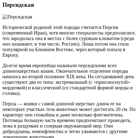
Персидская
Исторической родиной этой породы считается Персия
(современный Иран), хотя многие специалисты предполагают,
что зародилась она в местах с более суровым климатом (среди
них называют, в том числе, Россию). Лишь потом она стала
популярной на Ближнем Востоке, через который попала в
Европу.
Долгое время европейцы называли персидскими всех
длинношерстных кошек. Окончательное отделение породы
началось во второй половине XIX века. На сегодняшний день
существуют два ее типа: экстремальный (с «приплюснутой»
мордочкой) и классический (со стандартной формой морды и
головы).
Персы — кошки с самой длинной шерстью: длина ее на
некоторых участках тела животных может достигать 20 см. По
характеру они спокойны и даже несколько флегматичны.
Питомцы большую часть времени предпочитают проводить,
лежа в раздумьях и созерцая окружающий мир. Они
добродушны, неконфликтны и легко уживаются с другими
домашними животными.