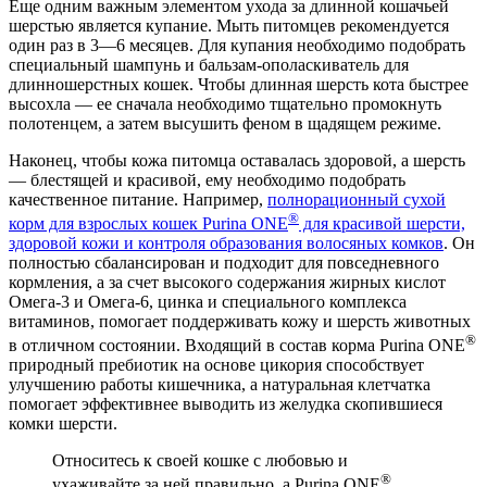
Еще одним важным элементом ухода за длинной кошачьей
шерстью является купание. Мыть питомцев рекомендуется
один раз в 3—6 месяцев. Для купания необходимо подобрать
специальный шампунь и бальзам-ополаскиватель для
длинношерстных кошек. Чтобы длинная шерсть кота быстрее
высохла — ее сначала необходимо тщательно промокнуть
полотенцем, а затем высушить феном в щадящем режиме.
Наконец, чтобы кожа питомца оставалась здоровой, а шерсть
— блестящей и красивой, ему необходимо подобрать
качественное питание. Например,
полнорационный сухой
®
корм для взрослых кошек Purina ONE
для красивой шерсти,
здоровой кожи и контроля образования волосяных комков
. Он
полностью сбалансирован и подходит для повседневного
кормления, а за счет высокого содержания жирных кислот
Омега-3 и Омега-6, цинка и специального комплекса
витаминов, помогает поддерживать кожу и шерсть животных
®
в отличном состоянии. Входящий в состав корма Purina ONE
природный пребиотик на основе цикория способствует
улучшению работы кишечника, а натуральная клетчатка
помогает эффективнее выводить из желудка скопившиеся
комки шерсти.
Относитесь к своей кошке с любовью и
®
ухаживайте за ней правильно, а Purina ONE