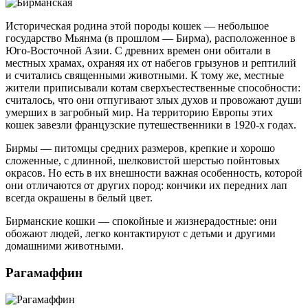
Историческая родина этой породы кошек — небольшое
государство Мьянма (в прошлом — Бирма), расположенное в
Юго-Восточной Азии. С древних времен они обитали в
местных храмах, охраняя их от набегов грызунов и рептилий
и считались священными животными. К тому же, местные
жители приписывали котам сверхъестественные способности:
считалось, что они отпугивают злых духов и провожают души
умерших в загробный мир. На территорию Европы этих
кошек завезли французские путешественники в 1920-х годах.
Бирмы — питомцы средних размеров, крепкие и хорошо
сложенные, с длинной, шелковистой шерстью пойнтовых
окрасов. Но есть в их внешности важная особенность, которой
они отличаются от других пород: кончики их передних лап
всегда окрашены в белый цвет.
Бирманские кошки — спокойные и жизнерадостные: они
обожают людей, легко контактируют с детьми и другими
домашними животными.
Рагамаффин