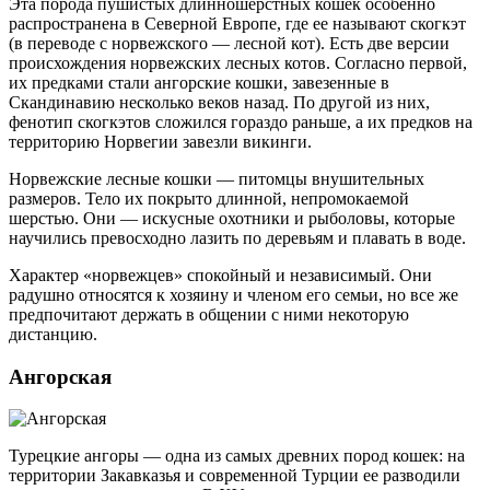
Эта порода пушистых длинношерстных кошек особенно
распространена в Северной Европе, где ее называют скогкэт
(в переводе с норвежского — лесной кот). Есть две версии
происхождения норвежских лесных котов. Согласно первой,
их предками стали ангорские кошки, завезенные в
Скандинавию несколько веков назад. По другой из них,
фенотип скогкэтов сложился гораздо раньше, а их предков на
территорию Норвегии завезли викинги.
Норвежские лесные кошки — питомцы внушительных
размеров. Тело их покрыто длинной, непромокаемой
шерстью. Они — искусные охотники и рыболовы, которые
научились превосходно лазить по деревьям и плавать в воде.
Характер «норвежцев» спокойный и независимый. Они
радушно относятся к хозяину и членом его семьи, но все же
предпочитают держать в общении с ними некоторую
дистанцию.
Ангорская
Турецкие ангоры — одна из самых древних пород кошек: на
территории Закавказья и современной Турции ее разводили