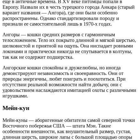
еще в античные времена. В XV веке питомцы попали в
Европу. Назвали их в честь турецкого города Анкара (старый
вариант названия — Ангора), где они были особенно
распространены. Однако стандартизировали породу и
признали ее самостоятельной лишь в 1970-х годах.
Ангоры — кошки средних размеров с гармоничным
телосложением. Тело их покрыто длинной и мягкой шерстью,
шелковистой и приятной на ощупь. Она ниспадает ровными
локонами и практически никогда не спутывается в колтуны,
так как не содержит подшерстка.
Ангорские кошки спокойны и дружелюбны, но иногда
демонстрируют независимость и своенравность. Они от
природы энергичны, любят поиграть и поохотиться. При
отсутствии реальной возможности найти добычу, они с
удовольствием наслаждаются имитацией охоты с различными
игрушками.
Мейн-кун
Мейн-куны — аборигенные обитатели самой северной точки
Восточного побережья США — штата Мэн. Такие
особенности внешности, как внушительный размер, густая,
длинная шерсть, широкие лапы с большой площадью опоры