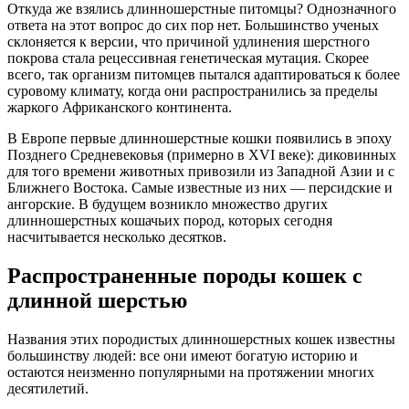
Откуда же взялись длинношерстные питомцы? Однозначного
ответа на этот вопрос до сих пор нет. Большинство ученых
склоняется к версии, что причиной удлинения шерстного
покрова стала рецессивная генетическая мутация. Скорее
всего, так организм питомцев пытался адаптироваться к более
суровому климату, когда они распространились за пределы
жаркого Африканского континента.
В Европе первые длинношерстные кошки появились в эпоху
Позднего Средневековья (примерно в XVI веке): диковинных
для того времени животных привозили из Западной Азии и с
Ближнего Востока. Самые известные из них — персидские и
ангорские. В будущем возникло множество других
длинношерстных кошачьих пород, которых сегодня
насчитывается несколько десятков.
Распространенные породы кошек с
длинной шерстью
Названия этих породистых длинношерстных кошек известны
большинству людей: все они имеют богатую историю и
остаются неизменно популярными на протяжении многих
десятилетий.