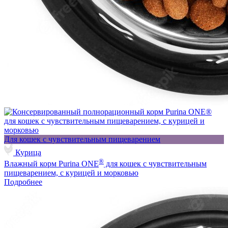
Для кошек с чувствительным пищеварением
Курица
®
Влажный корм Purina ONE
для кошек с чувствительным
пищеварением, с курицей и морковью
Подробнее