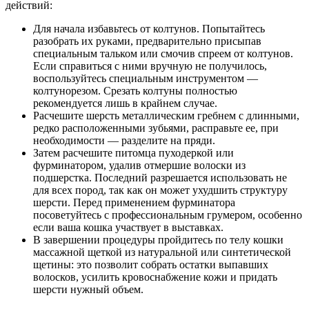
действий:
Для начала избавьтесь от колтунов. Попытайтесь
разобрать их руками, предварительно присыпав
специальным тальком или смочив спреем от колтунов.
Если справиться с ними вручную не получилось,
воспользуйтесь специальным инструментом —
колтунорезом. Срезать колтуны полностью
рекомендуется лишь в крайнем случае.
Расчешите шерсть металлическим гребнем с длинными,
редко расположенными зубьями, расправьте ее, при
необходимости — разделите на пряди.
Затем расчешите питомца пуходеркой или
фурминатором, удалив отмершие волоски из
подшерстка. Последний разрешается использовать не
для всех пород, так как он может ухудшить структуру
шерсти. Перед применением фурминатора
посоветуйтесь с профессиональным грумером, особенно
если ваша кошка участвует в выставках.
В завершении процедуры пройдитесь по телу кошки
массажной щеткой из натуральной или синтетической
щетины: это позволит собрать остатки выпавших
волосков, усилить кровоснабжение кожи и придать
шерсти нужный объем.