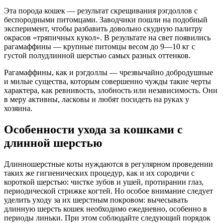
Эта порода кошек — результат скрещивания рэгдоллов с
беспородными питомцами. Заводчики пошли на подобный
эксперимент, чтобы разбавить довольно скудную палитру
окрасов «тряпичных кукол». В результате на свет появились
рагамаффины — крупные питомцы весом до 9—10 кг с
густой полудлинной шерстью самых разных оттенков.
Рагамаффины, как и рэгдоллы — чрезвычайно добродушные
и милые существа, которым совершенно чужды такие черты
характера, как ревнивость, злобность или независимость. Они
в меру активны, ласковы и любят посидеть на руках у
хозяина.
Особенности ухода за кошками с
длинной шерстью
Длинношерстные коты нуждаются в регулярном проведении
таких же гигиенических процедур, как и их сородичи с
короткой шерстью: чистке зубов и ушей, протирании глаз,
периодической стрижке когтей. Но особое внимание следует
уделить уходу за их шерстным покровом: вычесывать
длинную шерсть кошек необходимо ежедневно, особенно в
периоды линьки. При этом соблюдайте следующий порядок