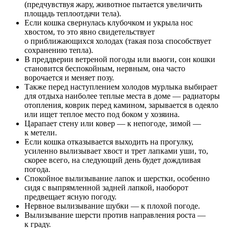
(предчувствуя жару, животное пытается увеличить
площадь теплоотдачи тела).
Если кошка свернулась клубочком и укрыла нос
хвостом, то это явно свидетельствует
о приближающихся холодах (такая поза способствует
сохранению тепла).
В преддверии ветреной погоды или вьюги, сон кошки
становится беспокойным, нервным, она часто
ворочается и меняет позу.
Также перед наступлением холодов мурлыка выбирает
для отдыха наиболее теплые места в доме — радиаторы
отопления, коврик перед камином, зарывается в одеяло
или ищет теплое место под боком у хозяина.
Царапает стену или ковер — к непогоде, зимой —
к метели.
Если кошка отказывается выходить на прогулку,
усиленно вылизывает хвост и трет лапками уши, то,
скорее всего, на следующий день будет дождливая
погода.
Спокойное вылизывание лапок и шерстки, особенно
сидя с выпрямленной задней лапкой, наоборот
предвещает ясную погоду.
Нервное вылизывание шубки — к плохой погоде.
Вылизывание шерсти против направления роста —
к граду.