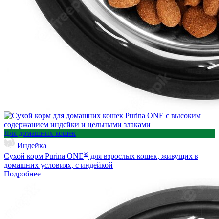
Для домашних кошек
Индейка
®
Сухой корм Purina ONE
для взрослых кошек, живущих в
домашних условиях, с индейкой
Подробнее