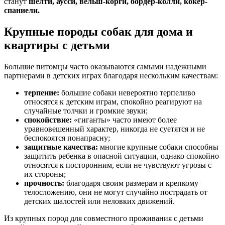
станут
шелти, аусси, вельш-корги, бордер-колли, кокер-
спаниели.
Крупные породы собак для дома и
квартиры с детьми
Большие питомцы часто оказываются самыми надежными
партнерами в детских играх благодаря нескольким качествам:
терпение:
большие собаки невероятно терпеливо
относятся к детским играм, спокойно реагируют на
случайные толчки и громкие звуки;
спокойствие:
«гиганты» часто имеют более
уравновешенный характер, никогда не суетятся и не
беспокоятся понапрасну;
защитные качества:
многие крупные собаки способны
защитить ребенка в опасной ситуации, однако спокойно
относятся к посторонним, если не чувствуют угрозы с
их стороны;
прочность:
благодаря своим размерам и крепкому
телосложению, они не могут случайно пострадать от
детских шалостей или неловких движений.
Из крупных пород для совместного проживания с детьми