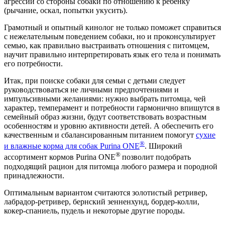
агрессии со стороны собаки по отношению к ребенку
(рычание, оскал, попытки укусить).
Грамотный и опытный кинолог не только поможет справиться
с нежелательным поведением собаки, но и проконсультирует
семью, как правильно выстраивать отношения с питомцем,
научит правильно интерпретировать язык его тела и понимать
его потребности.
Итак, при поиске собаки для семьи с детьми следует
руководствоваться не личными предпочтениями и
импульсивными желаниями: нужно выбрать питомца, чей
характер, темперамент и потребности гармонично впишутся в
семейный образ жизни, будут соответствовать возрастным
особенностям и уровню активности детей. А обеспечить его
качественным и сбалансированным питанием помогут
сухие
®
и влажные корма для собак Purina ONE
. Широкий
®
ассортимент кормов Purina ONE
позволит подобрать
подходящий рацион для питомца любого размера и породной
принадлежности.
Оптимальным вариантом считаются золотистый ретривер,
лабрадор-ретривер, бернский зенненхунд, бордер-колли,
кокер-спаниель, пудель и некоторые другие породы.