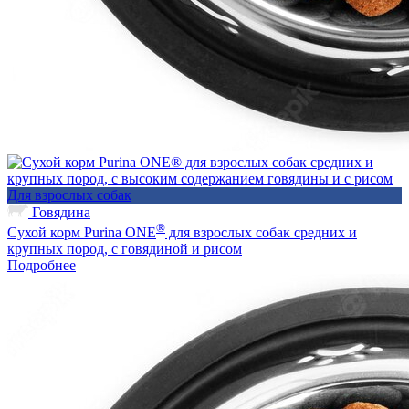
Для взрослых собак
Говядина
®
Сухой корм Purina ONE
для взрослых собак средних и
крупных пород, с говядиной и рисом
Подробнее