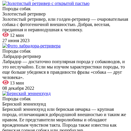
Породы собак
Золотистый ретривер
Золотистый ретривер, или голден-ретривер — очаровательная
собака с фотогеничной внешностью. Добрая, веселая,
преданная и неравнодушная к человеку.
12 мин
27 июня 2023
Породы собак
Лабрадор-ретривер
Лабрадор — достаточно популярная порода у собаководов, и
это неслучайно. Если мы изучим характеристики породы, то
еще больше убедимся в правдивости фразы «собака — друг
человека».
13 мин
08 декабря 2022
Породы собак
Бернский зенненхунд
Бернский зенненхунд или бернская овчарка — крупная
порода, отличающаяся добродушной внешностью и таким же
нравом. Ее представители миролюбивы и обладают
врожденным чувством такта. Порода также известна как
бернская горная собака или дюррбахлер.