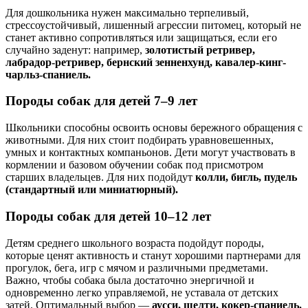
Для дошкольника нужен максимально терпеливый,
стрессоустойчивый, лишенный агрессии питомец, который не
станет активно сопротивляться или защищаться, если его
случайно заденут: например,
золотистый ретривер,
лабрадор-ретривер, бернский зенненхунд, кавалер-кинг-
чарльз-спаниель.
Породы собак для детей 7–9 лет
Школьники способны освоить основы бережного обращения с
животными. Для них стоит подбирать уравновешенных,
умных и контактных компаньонов. Дети могут участвовать в
кормлении и базовом обучении собак под присмотром
старших владельцев. Для них подойдут
колли, бигль, пудель
(стандартный или миниатюрный).
Породы собак для детей 10–12 лет
Детям среднего школьного возраста подойдут породы,
которые ценят активность и станут хорошими партнерами для
прогулок, бега, игр с мячом и различными предметами.
Важно, чтобы собака была достаточно энергичной и
одновременно легко управляемой, не уставала от детских
затей. Оптимальный выбор —
аусси, шелти, кокер-спаниель.