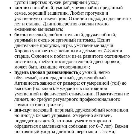
густой шерстью нужен регулярный уход;
колли:
спокойный, умный, чрезвычайно преданный
семье, хороший защитник. Любит прогулки и
умственную стимуляцию. Отлично подходит для детей 7
лет и старше. Длинношерстного колли нужно
ежедневно вычесывать;
бигль:
веселый, любознательный, дружелюбный,
упрямый и очень энергичный питомец. Ценит
длительные прогулки, игры, умственные задачи.
Хорошо уживается с активными детьми от 7–8 лет и
старше. Склонен к побегам из-за развитого охотничьего
инстинкта, требует последовательной дрессировки,
может быть излишне «говорливым»;
пудель (любая разновидность):
умный, легко
обучаемый, жизнерадостный, дружелюбный.
Активность зависит от размера: от умеренной (той) до
высокой (большой). Нуждается в постоянной
умственной и физической стимуляции. Практически не
линяет, но требует регулярного профессионального
груминга или стрижки;
ши-тцу:
ласковый, игривый, дружелюбный компаньон,
но иногда бывает упрямым. Умеренно активен,
подходит для детей, которые умеют осторожно
обращаться с маленькими собаками (от 6–7 лет). Важен
постоянный уход за длинной шерстью и глазами;