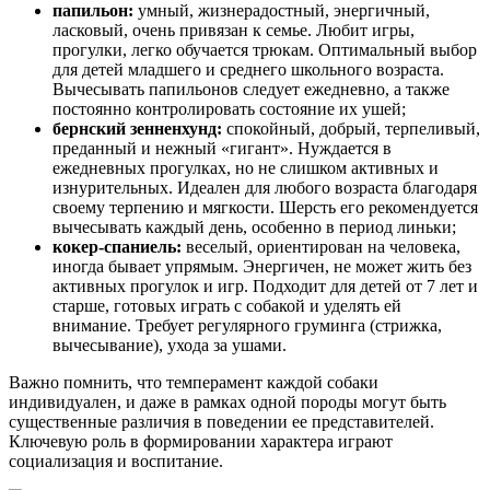
папильон:
умный, жизнерадостный, энергичный,
ласковый, очень привязан к семье. Любит игры,
прогулки, легко обучается трюкам. Оптимальный выбор
для детей младшего и среднего школьного возраста.
Вычесывать папильонов следует ежедневно, а также
постоянно контролировать состояние их ушей;
бернский зенненхунд:
спокойный, добрый, терпеливый,
преданный и нежный «гигант». Нуждается в
ежедневных прогулках, но не слишком активных и
изнурительных. Идеален для любого возраста благодаря
своему терпению и мягкости. Шерсть его рекомендуется
вычесывать каждый день, особенно в период линьки;
кокер-спаниель:
веселый, ориентирован на человека,
иногда бывает упрямым. Энергичен, не может жить без
активных прогулок и игр. Подходит для детей от 7 лет и
старше, готовых играть с собакой и уделять ей
внимание. Требует регулярного груминга (стрижка,
вычесывание), ухода за ушами.
Важно помнить, что темперамент каждой собаки
индивидуален, и даже в рамках одной породы могут быть
существенные различия в поведении ее представителей.
Ключевую роль в формировании характера играют
социализация и воспитание.