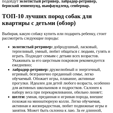
подойдут
золотистый ретривер, лабрадор-ретривер,
бернский зенненхунд, ньюфаундленд, сенбернар.
ТОП-10 лучших пород собак для
квартиры с детьми (обзор)
Выбирая, какую собаку купить или подарить ребенку, стоит
рассмотреть следующие породы:
золотистый ретривер:
добродушный, ласковый,
терпеливый, умный, любит общаться с людьми, гулять и
играть. Подходит семьям с детьми всех возрастов.
Ухаживать за его шерстным покровом рекомендуется
ежедневно;
лабрадор-ретривер:
дружелюбный и энергичный,
игривый, безгранично преданный семье, легко
обучаемый. Обожает игры, плавание, активные
прогулки. Идеален для детей любого возраста, особенно
для активных школьников и подростков. Склонен к
набору веса при перекармливании, обильно линяет;
шелти:
умная, преданная и игривая порода, внешне
похожая на миниатюрную колли. Легко обучаемая,
активная и жизнерадостная, любит подвижные игры и
занятия. Может быть склонна к лаю. За ее длинной,